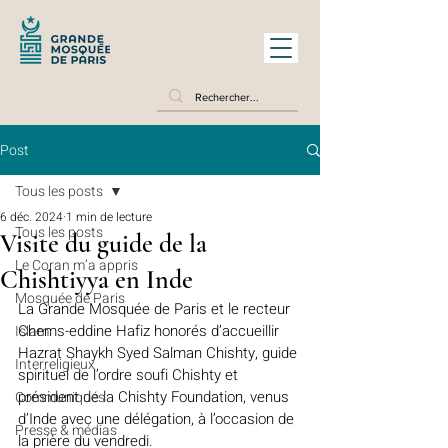
Post
Tous les posts
6 déc. 2024
1 min de lecture
Tous les posts
Visite du guide de la
Le Coran m’a appris
Chishtiyya en Inde
Mosquée de Paris
La Grande Mosquée de Paris et le recteur 
Chems-eddine Hafiz honorés d’accueillir 
Islam
Hazrat Shaykh Syed Salman Chishty, guide 
Interreligieux
spirituel de l’ordre soufi Chishty et 
président de la Chishty Foundation, venus 
Communiqués
d’Inde avec une délégation, à l’occasion de 
Presse & médias
la prière du vendredi.