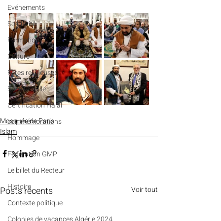
Evénements
Solidarité
Formation
Culture
Fêtes religieuses
Société civile
Certification Halal
Mosquée de Paris
commémorations
Islam
Hommage
Fédération GMP
Le billet du Recteur
Histoire
Posts récents
Voir tout
Contexte politique
Colonies de vacances Algérie 2024