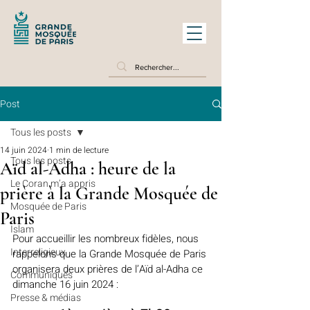
Post
Tous les posts
14 juin 2024
1 min de lecture
Tous les posts
Aïd al-Adha : heure de la
Le Coran m’a appris
prière à la Grande Mosquée de
Mosquée de Paris
Paris
Islam
Pour accueillir les nombreux fidèles, nous 
Interreligieux
rappelons que la Grande Mosquée de Paris 
organisera deux prières de l’Aïd al-Adha ce 
Communiqués
dimanche 16 juin 2024 :
Presse & médias