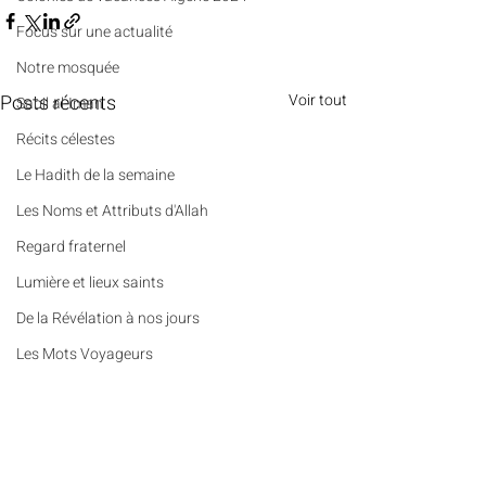
​​Focus sur une actualité
Notre mosquée
Posts récents
Voir tout
Sabil al-Iman
Récits célestes
Le Hadith de la semaine
Les Noms et Attributs d'Allah
Regard fraternel
Lumière et lieux saints
De la Révélation à nos jours
Les Mots Voyageurs
Le Vrai du Faux
Portrait
Des Pierres et des Prières