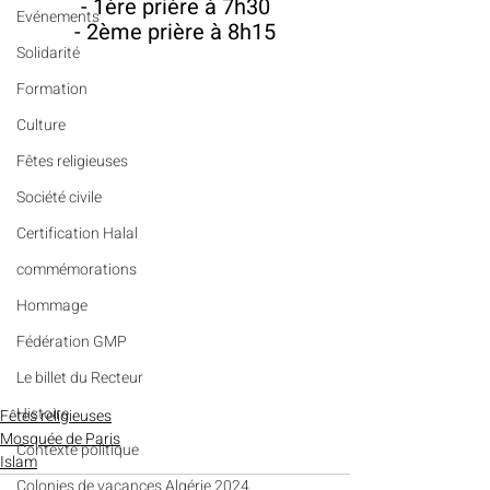
- 1ère prière à 7h30
Evénements
- 2ème prière à 8h15
Solidarité
Formation
Culture
Fêtes religieuses
Société civile
Certification Halal
commémorations
Hommage
Fédération GMP
Le billet du Recteur
Histoire
Fêtes religieuses
Mosquée de Paris
Contexte politique
Islam
Colonies de vacances Algérie 2024