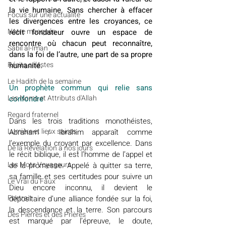
la vie humaine. Sans chercher à effacer 
​​Focus sur une actualité
les divergences entre les croyances, ce 
Notre mosquée
récit fondateur ouvre un espace de 
rencontre où chacun peut reconnaître, 
Sabil al-Iman
dans la foi de l’autre, une part de sa propre 
Récits célestes
humanité.
Le Hadith de la semaine
Un prophète commun qui relie sans 
Les Noms et Attributs d'Allah
confondre
Regard fraternel
Dans les trois traditions monothéistes, 
Lumière et lieux saints
Abraham / Ibrahim apparaît comme 
l’exemple du croyant par excellence. Dans 
De la Révélation à nos jours
le récit biblique, il est l’homme de l’appel et 
Les Mots Voyageurs
de la promesse. Appelé à quitter sa terre, 
sa famille et ses certitudes pour suivre un 
Le Vrai du Faux
Dieu encore inconnu, il devient le 
Portrait
dépositaire d’une alliance fondée sur la foi, 
la descendance et la terre. Son parcours 
Des Pierres et des Prières
est marqué par l’épreuve, le doute, 