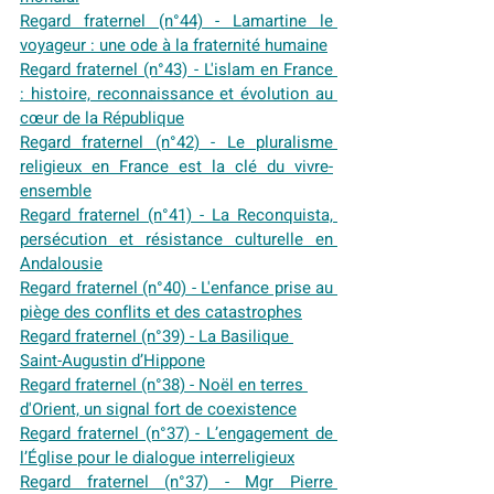
Regard fraternel (n°44) - Lamartine le 
voyageur : une ode à la fraternité humaine
Regard fraternel (n°43) - L'islam en France 
: histoire, reconnaissance et évolution au 
cœur de la République
Regard fraternel (n°42) - Le pluralisme 
religieux en France est la clé du vivre-
ensemble
Regard fraternel (n°41) - La Reconquista, 
persécution et résistance culturelle en 
Andalousie
Regard fraternel (n°40) - L'enfance prise au 
piège des conflits et des catastrophes
Regard fraternel (n°39) - La Basilique 
Saint-Augustin d’Hippone
Regard fraternel (n°38) - Noël en terres 
d'Orient, un signal fort de coexistence
Regard fraternel (n°37) - L’engagement de 
l’Église pour le dialogue interreligieux
Regard fraternel (n°37) - Mgr Pierre 