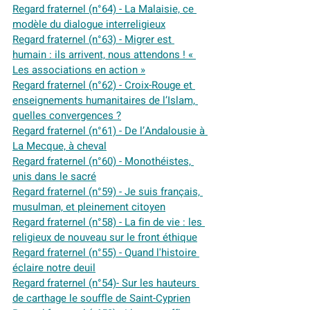
Regard fraternel (n°64) - La Malaisie, ce 
modèle du dialogue interreligieux
Regard fraternel (n°63) - Migrer est 
humain : ils arrivent, nous attendons ! « 
Les associations en action »
Regard fraternel (n°62) - Croix-Rouge et 
enseignements humanitaires de l’Islam, 
quelles convergences ?
Regard fraternel (n°61) - De l’Andalousie à 
La Mecque, à cheval
Regard fraternel (n°60) - Monothéistes, 
unis dans le sacré
Regard fraternel (n°59) - Je suis français, 
musulman, et pleinement citoyen
Regard fraternel (n°58) - La fin de vie : les 
religieux de nouveau sur le front éthique
Regard fraternel (n°55) - Quand l'histoire 
éclaire notre deuil
Regard fraternel (n°54)- Sur les hauteurs 
de carthage le souffle de Saint-Cyprien