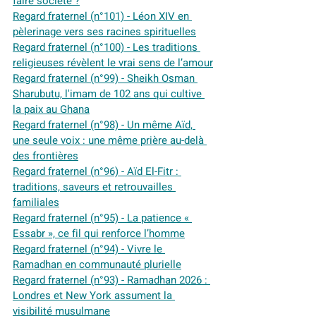
faire société ?
Regard fraternel (n°101) - Léon XIV en 
pèlerinage vers ses racines spirituelles
Regard fraternel (n°100) - Les traditions 
religieuses révèlent le vrai sens de l’amour
Regard fraternel (n°99) - Sheikh Osman 
Sharubutu, l'imam de 102 ans qui cultive 
la paix au Ghana
Regard fraternel (n°98) - Un même Aïd, 
une seule voix : une même prière au-delà 
des frontières
Regard fraternel (n°96) - Aïd El-Fitr : 
traditions, saveurs et retrouvailles 
familiales
Regard fraternel (n°95) - La patience « 
Essabr », ce fil qui renforce l’homme
Regard fraternel (n°94) - Vivre le 
Ramadhan en communauté plurielle
Regard fraternel (n°93) - Ramadhan 2026 : 
Londres et New York assument la 
visibilité musulmane