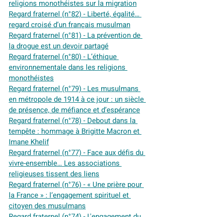
religions monothéistes sur la migration
Regard fraternel (n°82) - Liberté, égalité… 
regard croisé d’un français musulman
Regard fraternel (n°81) - La prévention de 
la drogue est un devoir partagé
Regard fraternel (n°80) - L’éthique 
environnementale dans les religions 
monothéistes
Regard fraternel (n°79) - Les musulmans 
en métropole de 1914 à ce jour : un siècle 
de présence, de méfiance et d’espérance
Regard fraternel (n°78) - Debout dans la 
tempête : hommage à Brigitte Macron et 
Imane Khelif
Regard fraternel (n°77) - Face aux défis du 
vivre-ensemble… Les associations 
religieuses tissent des liens
Regard fraternel (n°76) - « Une prière pour 
la France » : l’engagement spirituel et 
citoyen des musulmans
Regard fraternel (n°74) - L'engagement du 