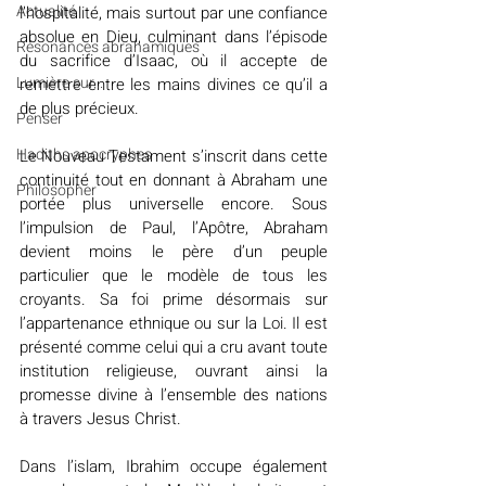
Actualité
l’hospitalité, mais surtout par une confiance 
absolue en Dieu, culminant dans l’épisode 
Résonances abrahamiques
du sacrifice d’Isaac, où il accepte de 
Lumière sur...
remettre entre les mains divines ce qu’il a 
de plus précieux.
Penser
Hadiths apocryphes
Le Nouveau Testament s’inscrit dans cette 
continuité tout en donnant à Abraham une 
Philosopher
portée plus universelle encore. Sous 
l’impulsion de Paul, l’Apôtre, Abraham 
devient moins le père d’un peuple 
particulier que le modèle de tous les 
croyants. Sa foi prime désormais sur 
l’appartenance ethnique ou sur la Loi. Il est 
présenté comme celui qui a cru avant toute 
institution religieuse, ouvrant ainsi la 
promesse divine à l’ensemble des nations 
à travers Jesus Christ.
Dans l’islam, Ibrahim occupe également 