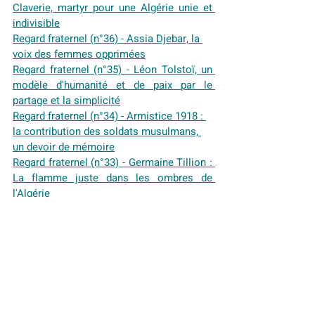
Claverie, martyr pour une Algérie unie et 
indivisible
Regard fraternel (n°36) - Assia Djebar, la 
voix des femmes opprimées
Regard fraternel (n°35) - Léon Tolstoï, un 
modèle d'humanité et de paix par le 
partage et la simplicité
Regard fraternel (n°34) - Armistice 1918 : 
la contribution des soldats musulmans, 
un devoir de mémoire
Regard fraternel (n°33) - Germaine Tillion : 
La flamme juste dans les ombres de 
l'Algérie
Regard fraternel (n°32) - Chrétiens et 
Musulmans, unis face à l'adversité au 
Liban
Regard fraternel (n°31) - Fatima Bedar : 
l'innocence noyée dans les eaux du 
silence
Regard fraternel (n°30) - L’école 