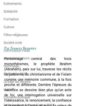
Evénements
Solidarité
Formation
Culture
Fêtes religieuses
Société civile
Par Nassera Benamra
Certification Halal
commémorations
Personnage central des trois 
monothéismes, le prophète Ibrahim 
Hommage
(Abraham), paix sur lui, traverse les récits 
Fédération GMP
du judaïsme, du christianisme et de l’islam 
comme une mémoire commune, à la fois 
Le billet du Recteur
proche et différente. Derrière l’épreuve du 
Histoire
sacrifice se dessine bien plus qu’un acte 
de foi, une interrogation universelle sur 
Contexte politique
l’obéissance, le renoncement, la confiance 
Colonies de vacances Algérie 2024
et le rapport à l’autre, et aussi la valeur de 