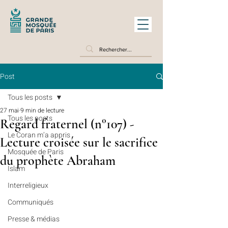
Post
Tous les posts
27 mai
9 min de lecture
Tous les posts
Regard fraternel (n°107) -
Le Coran m’a appris
Lecture croisée sur le sacrifice
Mosquée de Paris
du prophète Abraham
Islam
Interreligieux
Communiqués
Presse & médias