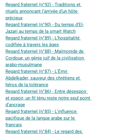
Regard fraternel (n°92) - Traditions et 
rituels annonçant l’arrivée d’un hôte 
précieux
Regard fraternel (n°90) - Du temps d’El-
Jazari au temps de la smart Watch
Regard fraternel (n°89) - L’hospitalité 
codifiée à travers les âges
Regard fraternel (n°88) - Maïmonide de 
Cordoue, un génie juif de la civilisation 
arabo-musulmane
Regard fraternel (n°87) - L’Émir 
Abdelkader, sauveur des chrétiens et 
héros de la tolérance
Regard fraternel (n°86) - Entre désespoir 
et espoir, un fil ténu reste notre seul point 
d’ancrage
Regard fraternel (n°85) - L’influence 
pacifique de la langue arabe sur le 
français
Regard fraternel (n°84) - Le regard des 