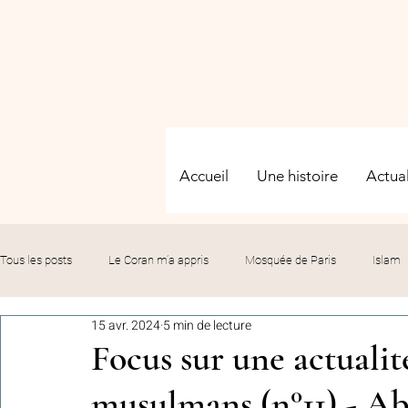
Accueil
Une histoire
Actual
Tous les posts
Le Coran m’a appris
Mosquée de Paris
Islam
15 avr. 2024
5 min de lecture
Evénements
Solidarité
Formation
Culture
Fête
Focus sur une actualité
musulmans (n°11) - Aba
commémorations
Hommage
Fédération GMP
Le bil