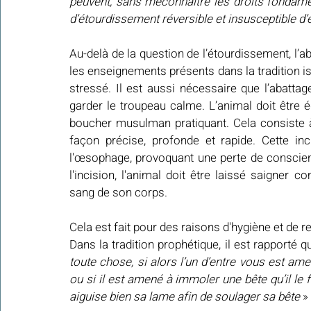
peuvent, sans méconnaître les droits fondame
d’étourdissement réversible et insusceptible d’e
Au-delà de la question de l’étourdissement, l’a
les enseignements présents dans la tradition is
stressé. Il est aussi nécessaire que l’abatta
garder le troupeau calme. L’animal doit être 
boucher musulman pratiquant. Cela consiste à 
façon précise, profonde et rapide. Cette inc
l'œsophage, provoquant une perte de conscienc
l'incision, l'animal doit être laissé saigner
sang de son corps.
Cela est fait pour des raisons d'hygiène et de r
Dans la tradition prophétique, il est rapporté q
toute chose, si alors l’un d’entre vous est ame
ou si il est amené à immoler une bête qu’il le 
aiguise bien sa lame afin de soulager sa bête
 »