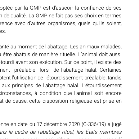
doptée par la GMP est d’asseoir la confiance de ses 
n de qualité. La GMP ne fait pas ses choix en termes 
ce avec d’autres organismes, quels qu’ils soient, 
es.
 santé au moment de l'abattage. Les animaux malades, 
tre abattus de manière rituelle. L’animal doit aussi 
étourdi avant son exécution. Sur ce point, il existe des 
nt  préalable  lors  de l'abattage halal. Certaines 
ent l'utilisation de l'étourdissement préalable, tandis 
ux principes de l'abattage halal. L’étourdissement 
irconstances, à condition que l'animal soit encore 
 de cause, cette disposition religieuse est prise en 
éenne en date du 17 décembre 2020 (C-336/19) a jugé 
ns le cadre de l’abattage rituel, les États membres 