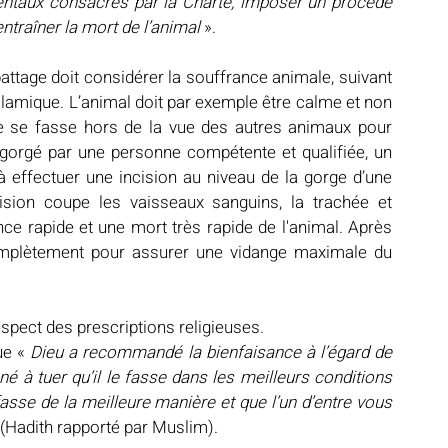
ntaux consacrés par la Charte, imposer un procédé 
ntraîner la mort de l’animal 
».
battage doit considérer la souffrance animale, suivant 
lamique. L’animal doit par exemple être calme et non 
ge se fasse hors de la vue des autres animaux pour 
égorgé par une personne compétente et qualifiée, un 
effectuer une incision au niveau de la gorge d’une 
ision coupe les vaisseaux sanguins, la trachée et 
e rapide et une mort très rapide de l'animal. Après 
 complètement pour assurer une vidange maximale du 
espect des prescriptions religieuses.
ue « 
Dieu a recommandé la bienfaisance à l’égard de 
né à tuer qu’il le fasse dans les meilleurs conditions 
fasse de la meilleure manière et que l’un d’entre vous 
 (Hadith rapporté par Muslim).