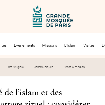
ités
Événements
Missions
L'Islam
Visites
D
Interreligieux
Communiqués
Presse & médias
s religieuses
Société civile
Certification Halal
 de l’islam et des
ttage rituel : considérer
let du Recteur
Histoire
Contexte politique