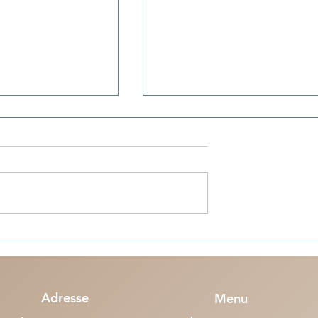
acances en Algérie :
Penser (n°3) - Le football : entre
nt tous bien rentrés
pratique et la pulsion existentie
 Marseille et Lille
Adresse
Menu