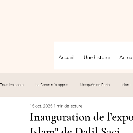
Accueil
Une histoire
Actual
Tous les posts
Le Coran m’a appris
Mosquée de Paris
Islam
15 oct. 2025
1 min de lecture
Evénements
Solidarité
Formation
Culture
Fête
Inauguration de l’exp
Islam" de Dalil Saci
commémorations
Hommage
Fédération GMP
Le bil