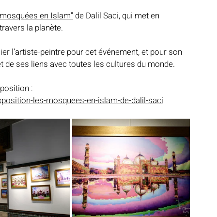
es mosquées en Islam"
 de Dalil Saci, qui met en 
ravers la planète.
Notre mosquée
Sabil al-Iman
Récits célestes
r l’artiste-peintre pour cet événement, et pour son 
t de ses liens avec toutes les cultures du monde.
d fraternel
Lumière et lieux saints
De la Révélation à nos jours
position : 
osition-les-mosquees-en-islam-de-dalil-saci