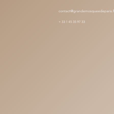
contact@grandemosqueedeparis.f
+
33 1 45 35 97 33