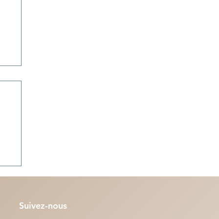
 la
lle
Suivez-nous