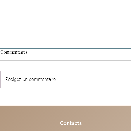
Commentaires
Rédigez un commentaire...
Récits célestes (n°95) - Une
Colonies de v
empreinte qui dépasse la durée
nos enfants so
d’une vie
à Paris, Lyon,
Contacts