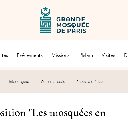
ités
Événements
Missions
L'Islam
Visites
D
Interreligieux
Communiqués
Presse & médias
s religieuses
Société civile
Certification Halal
osition "Les mosquées en
let du Recteur
Histoire
Contexte politique