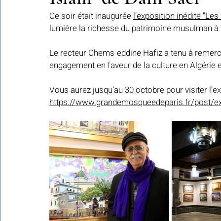
Ce soir était inaugurée 
l’exposition inédite "L
lumière la richesse du patrimoine musulman à t
Colonies de vacances Algérie 2024
​​Focus sur une actualité
Le recteur Chems-eddine Hafiz a tenu à remercie
engagement en faveur de la culture en Algérie e
Le Hadith de la semaine
Les Noms et Attributs d'Allah
Regar
Vous aurez jusqu’au 30 octobre pour visiter l’ex
https://www.grandemosqueedeparis.fr/post/exp
Les Mots Voyageurs