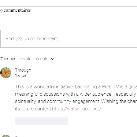
9 commentaires
Rédigez un commentaire...
Hadiths apocryphes (n°4) -
Récits céleste
Trier par :
Les plus récents
"Parler dans la mosquée consume
empreinte qui
les bonnes œuvres,comme le feu
d’une vie
Through
15 juin
consume le bois"
This is a wonderful initiative. Launching a Web TV is a gre
meaningful discussions with a wider audience. I especially
spirituality, and community engagement. Wishing the chan
its future content.
https://watsapgold.pro/
J'aime
Répondre