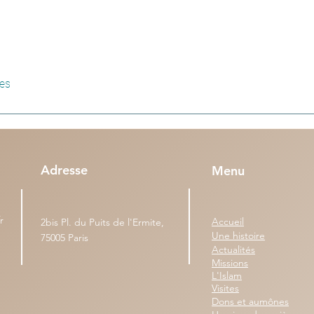
res
Adresse
Menu
r
Accueil
2bis Pl. du Puits de l'Ermite,
Une histoire
75005 Paris
Actualités
Missions
L'Islam
Visites
Dons et aumônes