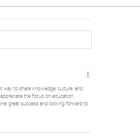
s (n°95) - Une
Colonies de vacances en Algérie
 dépasse la durée
nos enfants sont tous bien rentr
à Paris, Lyon, Marseille et Lille
at way to share knowledge, culture, and 
 appreciate the focus on education, 
nel great success and looking forward to 