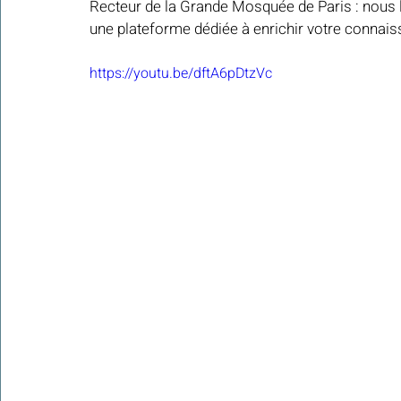
Recteur de la Grande Mosquée de Paris : nous 
une plateforme dédiée à enrichir votre connaiss
Colonies de vacances Algérie 2024
https://youtu.be/dftA6pDtzVc
​​Focus sur une actualité
Le Hadith de la semaine
Les Noms et Attributs d'Allah
Regar
Les Mots Voyageurs