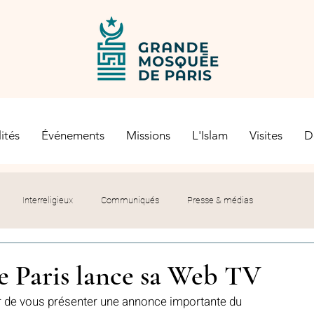
ités
Événements
Missions
L'Islam
Visites
D
Interreligieux
Communiqués
Presse & médias
s religieuses
Société civile
Certification Halal
 Paris lance sa Web TV
r de vous présenter une annonce importante du 
let du Recteur
Histoire
Contexte politique