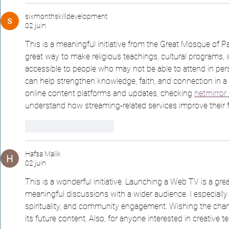
sixmonthskilldevelopment
02 juin
This is a meaningful initiative from the Great Mosque of 
great way to make religious teachings, cultural programs
accessible to people who may not be able to attend in pers
can help strengthen knowledge, faith, and connection in 
online content platforms and updates, checking 
netmirror
understand how streaming-related services improve their f
J'aime
Répondre
Hafsa Malik
02 juin
This is a wonderful initiative. Launching a Web TV is a gre
meaningful discussions with a wider audience. I especially
spirituality, and community engagement. Wishing the chan
its future content. Also, for anyone interested in creative te