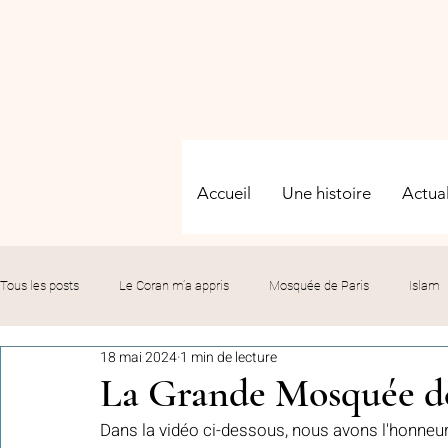
Accueil
Une histoire
Actual
Tous les posts
Le Coran m’a appris
Mosquée de Paris
Islam
18 mai 2024
1 min de lecture
Evénements
Solidarité
Formation
Culture
Fête
La Grande Mosquée de
Dans la vidéo ci-dessous, nous avons l'honneu
commémorations
Hommage
Fédération GMP
Le bil