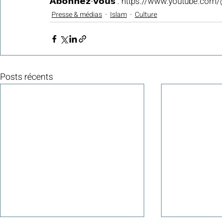
𝗔𝗯𝗼𝗻𝗻𝗲𝘇-𝘃𝗼𝘂𝘀 : 
https://www.youtube.co
Presse & médias
Islam
Culture
Posts récents