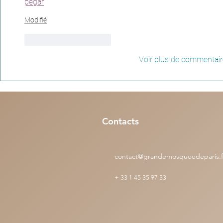
pegar
Modifié
J'aime
Répondre
Voir plus de commentai
Contacts
contact@grandemosqueedeparis.f
+
33 1 45 35 97 33