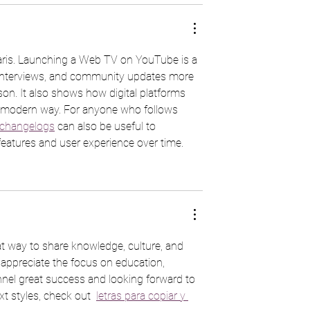
Paris. Launching a Web TV on YouTube is a 
, interviews, and community updates more 
on. It also shows how digital platforms 
a modern way. For anyone who follows 
 changelogs
 can also be useful to 
eatures and user experience over time.
at way to share knowledge, culture, and 
 appreciate the focus on education, 
nel great success and looking forward to 
xt styles, check out  
letras para copiar y 