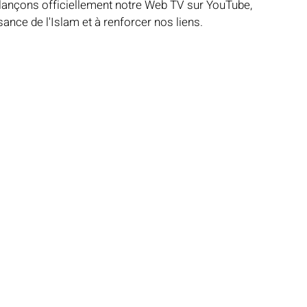
lançons officiellement notre Web TV sur YouTube, 
ance de l'Islam et à renforcer nos liens.
Notre mosquée
Sabil al-Iman
Récits célestes
d fraternel
Lumière et lieux saints
De la Révélation à nos jours