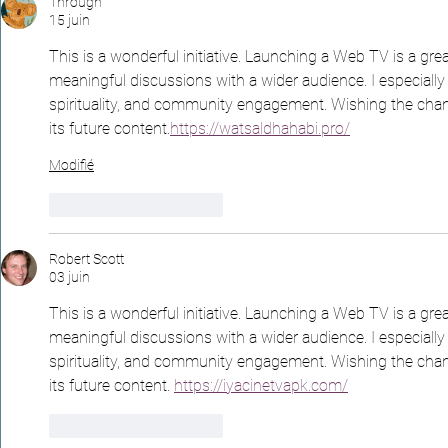
Through
15 juin
This is a wonderful initiative. Launching a Web TV is a gre
meaningful discussions with a wider audience. I especially
spirituality, and community engagement. Wishing the chan
its future content
.
https://watsaldhahabi.pro/
Modifié
J'aime
Répondre
Robert Scott
03 juin
This is a wonderful initiative. Launching a Web TV is a gre
meaningful discussions with a wider audience. I especially
spirituality, and community engagement. Wishing the chan
its future content. 
https://iyacinetvapk.com/
J'aime
Répondre