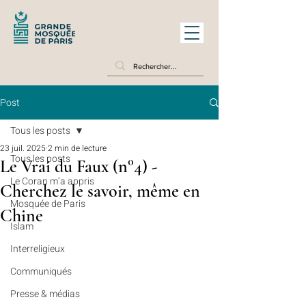
Post
Tous les posts
23 juil. 2025
2 min de lecture
Tous les posts
Le Vrai du Faux (n°4) -
Le Coran m’a appris
Cherchez le savoir, même en
Mosquée de Paris
Chine
Islam
Interreligieux
Communiqués
Presse & médias