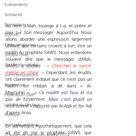
Evénements
Solidarité
Formation
Au nom d'Allah, louange à Lui, et prière et 
paix sur Son messager. Aujourd'hui, Nous 
Culture
allons aborder une expression largement 
Fêtes religieuses
utilisée, que certains croient, à tort, être un 
hadith du prophète SAWS. Nous entendons 
Société civile
souvent dire que le messager d'Allah, 
Certification Halal
SAWS, a déclaré : 
« Cherchez le savoir, 
même en Chine. » 
Cependant, les érudits 
commémorations
ont clairement indiqué que ce n'est pas un 
Hommage
hadith. Ibn Hibban a dit dans « Al-
Majroohin » : 
« Ce Hadith est faux et n'a 
Fédération GMP
pas de fondement. Mais c’est plutôt un 
Le billet du Recteur
récit erroné »
rapporté par Al-Aqili et Ibn Adi 
d'après Anas.
Histoire
Contexte politique
En admettant, hypothétiquement, que cela 
ait été dit par le prophète SAWS, que 
Colonies de vacances Algérie 2024