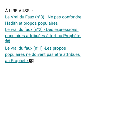
À LIRE AUSSI :
Le Vrai du Faux (n°3) - Ne pas confondre 
Hadith et propos populaires
Le vrai du faux (n°2) - Des expressions 
populaires attribuées à tort au Prophète 
ﷺ
Le vrai du faux (n°1) -Les propos 
populaires ne doivent pas être attribués 
au Prophète 
ﷺ
Le Vrai du Faux
Islam
Histoire