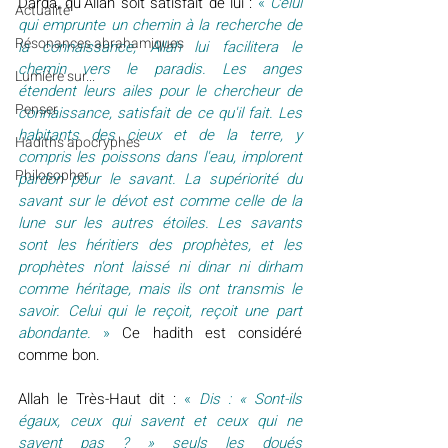
Darda, qu’Allah soit satisfait de lui : 
«
 Celui 
Actualité
qui emprunte un chemin à la recherche de 
Résonances abrahamiques
la connaissance, Allah lui facilitera le 
chemin vers le paradis. Les anges 
Lumière sur...
étendent leurs ailes pour le chercheur de 
Penser
connaissance, satisfait de ce qu'il fait. Les 
habitants des cieux et de la terre, y 
Hadiths apocryphes
compris les poissons dans l'eau, implorent 
Philosopher
pardon pour le savant. La supériorité du 
savant sur le dévot est comme celle de la 
lune sur les autres étoiles. Les savants 
sont les héritiers des prophètes, et les 
prophètes n'ont laissé ni dinar ni dirham 
comme héritage, mais ils ont transmis le 
savoir. Celui qui le reçoit, reçoit une part 
abondante. 
»
Ce hadith est considéré 
comme bon.
Allah le Très-Haut dit :
 «
 Dis : « Sont-ils 
égaux, ceux qui savent et ceux qui ne 
savent pas ? » seuls les doués 