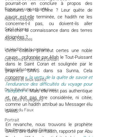
pourrait-on en conclure à propos des 
​​Focus sur une actualité
habitants de la Chine ? Leur quête de 
savoir est-elle terminée, ce hadith ne les 
Notre mosquée
concerne-t-il pas, ou doivent-ils aller 
Sabil al-Iman
chercher la connaissance dans des terres 
éloignées ?
Récits célestes
Le Hadith de la semaine
Cette citation promeut certes une noble 
cause   ordonnée par Allah le Tout-Puissant 
Les Noms et Attributs d'Allah
dans le Saint Coran et soulignée par le 
Regard fraternel
prophète SAWS dans sa Sunna, Cela 
concerne
«
 la vertu de la quête de savoir et 
Lumière et lieux saints
l'endurance des difficultés du voyage pour 
De la Révélation à nos jours
l'acquérir 
»
.
 Mais elle n’est pas authentique 
et ne doit pas être considérée, ni citée, 
Les Mots Voyageurs
comme un hadith attribué au Messager élu 
Le Vrai du Faux
SAWS.
Portrait
En revanche, nous trouvons le prophète 
Des Pierres et des Prières
SAWS dire dans un hadith, rapporté par Abu 