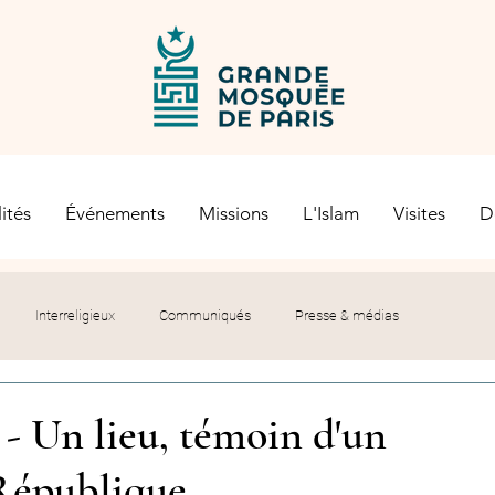
ités
Événements
Missions
L'Islam
Visites
D
Interreligieux
Communiqués
Presse & médias
s religieuses
Société civile
Certification Halal
- Un lieu, témoin d'un
a République
let du Recteur
Histoire
Contexte politique