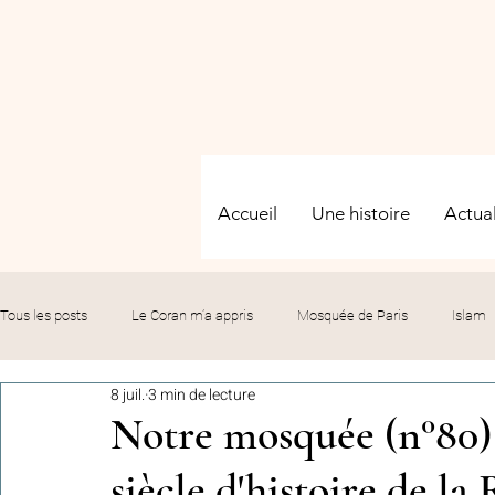
Accueil
Une histoire
Actual
Tous les posts
Le Coran m’a appris
Mosquée de Paris
Islam
8 juil.
3 min de lecture
Evénements
Solidarité
Formation
Culture
Fête
Notre mosquée (n°80) 
siècle d'histoire de l
commémorations
Hommage
Fédération GMP
Le bil