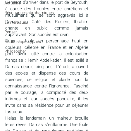
viennent d’arriver dans le port de Beyrouth, 
Actualité
à cause des troubles entre chrétiens et 
Résonances abrahamiques
musulmans qui se sont aggravés, ici à 
Damas, au Café des Rosiers, Ibrahim 
Lumière sur...
chante en public comme jamais 
Penser
auparavant. Son succès est divin.
Dans la foule, un personnage haut en 
Hadiths apocryphes
couleurs, célèbre en France et en Algérie 
Philosopher
pour avoir lutté contre la colonisation 
française : l’émir Abdelkader. Il est exilé à 
Damas depuis cinq ans. L’érudit a ouvert 
des écoles et dispense des cours de 
sciences, de religion et plaide pour la 
connaissance contre l’ignorance. Fasciné 
par le courage, la complicité des deux 
infirmes et leur succès populaire, il les 
invite dans sa résidence pour un déjeuner 
fastueux.
Hélas, le lendemain, un malheur brouille 
leurs rêves. Damas s’enflamme. Une foule 