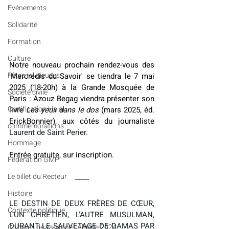
Evénements
Solidarité
Formation
Culture
Notre nouveau prochain rendez-vous des 
Fêtes religieuses
'Mercredis du Savoir' se tiendra le 7 mai 
2025 (18-20h) à la Grande Mosquée de 
Société civile
Paris : Azouz Begag viendra présenter son 
Certification Halal
livre 
Les yeux dans le dos
 (mars 2025, éd. 
ErickBonnier), aux côtés du journaliste 
commémorations
Laurent de Saint Perier.
Hommage
Entrée gratuite, sur inscription.
Fédération GMP
Le billet du Recteur
Histoire
LE DESTIN DE DEUX FRÈRES DE CŒUR, 
Contexte politique
L'UN CHRÉTIEN, L'AUTRE MUSULMAN, 
DURANT LE SAUVETAGE DE DAMAS PAR 
Colonies de vacances Algérie 2024