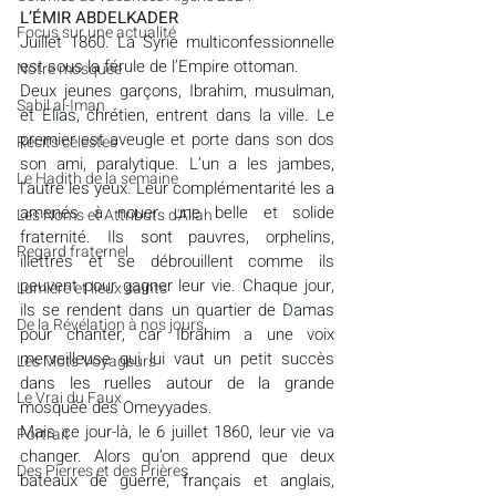
L’ÉMIR ABDELKADER
​​Focus sur une actualité
Juillet 1860. La Syrie multiconfessionnelle 
est sous la férule de l’Empire ottoman.
Notre mosquée
Deux jeunes garçons, Ibrahim, musulman, 
Sabil al-Iman
et Elias, chrétien, entrent dans la ville. Le 
premier est aveugle et porte dans son dos 
Récits célestes
son ami, paralytique. L’un a les jambes, 
Le Hadith de la semaine
l’autre les yeux. Leur complémentarité les a 
amenés à nouer une belle et solide 
Les Noms et Attributs d'Allah
fraternité. Ils sont pauvres, orphelins, 
Regard fraternel
illettrés et se débrouillent comme ils 
peuvent pour gagner leur vie. Chaque jour, 
Lumière et lieux saints
ils se rendent dans un quartier de Damas 
De la Révélation à nos jours
pour chanter, car Ibrahim a une voix 
merveilleuse qui lui vaut un petit succès 
Les Mots Voyageurs
dans les ruelles autour de la grande 
Le Vrai du Faux
mosquée des Omeyyades.
Mais ce jour-là, le 6 juillet 1860, leur vie va 
Portrait
changer. Alors qu’on apprend que deux 
Des Pierres et des Prières
bateaux de guerre, français et anglais, 