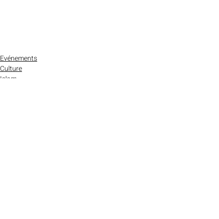
Evénements
Culture
Islam
Posts récents
Voir tout