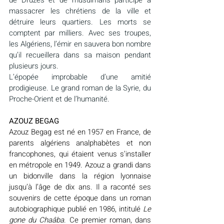
de Druzes et de musulmans participe à 
massacrer les chrétiens de la ville et 
détruire leurs quartiers. Les morts se 
comptent par milliers. Avec ses troupes, 
les Algériens, l’émir en sauvera bon nombre 
qu’il recueillera dans sa maison pendant 
plusieurs jours.
L’épopée improbable d’une amitié 
prodigieuse. Le grand roman de la Syrie, du 
Proche-Orient et de l’humanité.
AZOUZ BEGAG
Azouz Begag est né en 1957 en France, de 
parents algériens analphabètes et non 
francophones, qui étaient venus s’installer 
en métropole en 1949. Azouz a grandi dans 
un bidonville dans la région lyonnaise 
jusqu’à l’âge de dix ans. Il a raconté ses 
souvenirs de cette époque dans un roman 
autobiographique publié en 1986, intitulé 
Le 
gone du Chaâba
. Ce premier roman, dans 