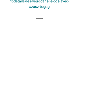
nt-details/les-yeux-dans-le-dos-avec-
azouz-begag