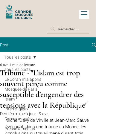
Post
Tous les posts
6 avr.
1 min de lecture
Tous les posts
Tribune - "L’islam est trop
Le Coran m’a appris
souvent perçu comme
Mosquée de Paris
susceptible d’engendrer des
Islam
tensions avec la République"
Interreligieux
Dernière mise à jour :
9 avr.
Communiqués
Michel Davy de Virville et Jean-Marc Sauvé 
évoquent, dans une tribune au Monde, les 
Presse & médias
conclusions du travail mené durant trois 