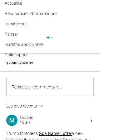
Actualité
Résonances abrahamiques
Lumière sur...
Penser
Hadiths apocryphes
Philosopher
3 commentaires
Colonies de vacances en
Penser (n°3) - Le fo
Rédigez un commentaire...
Algérie : nos enfants sont tous
entre la pratique et
bien rentrés à Paris, Lyon,
existentielle
Les plus récents
Marseille et Lille
Muskan
16 avr.
Trump threatens 
Goa Game Lottery
 new 
tariffs on European allies over Greenland until 