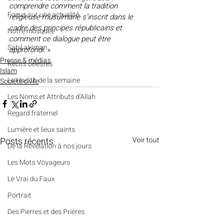
comprendre comment la tradition 
​​Focus sur une actualité
religieuse musulmane s’inscrit dans le 
cadre des principes républicains et 
Notre mosquée
comment ce dialogue peut être 
Sabil al-Iman
approfondi
. »
Presse & médias
Récits célestes
Islam
Le Hadith de la semaine
Société civile
Les Noms et Attributs d'Allah
Regard fraternel
Lumière et lieux saints
Posts récents
Voir tout
De la Révélation à nos jours
Les Mots Voyageurs
Le Vrai du Faux
Portrait
Des Pierres et des Prières