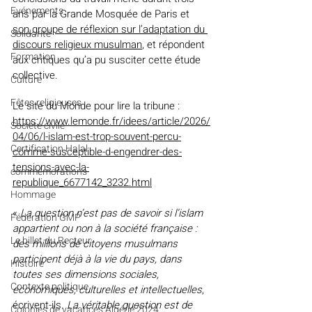
Evénements
ans par la Grande Mosquée de Paris et 
son groupe de réflexion sur l’adaptation du 
Solidarité
discours religieux musulman
, et répondent 
Formation
aux critiques qu’a pu susciter cette étude 
collective.
Culture
Fêtes religieuses
Le site du Monde pour lire la tribune :
https://www.lemonde.fr/idees/article/2026/
Société civile
04/06/l-islam-est-trop-souvent-percu-
Certification Halal
comme-susceptible-d-engendrer-des-
tensions-avec-la-
commémorations
republique_6677142_3232.html
Hommage
« 
La question n’est pas de savoir si l’islam 
Fédération GMP
appartient ou non à la société française : 
Le billet du Recteur
des millions de citoyens musulmans 
participent déjà à la vie du pays, dans 
Histoire
toutes ses dimensions sociales, 
Contexte politique
économiques, culturelles et intellectuelles
, 
écrivent-ils
. La véritable question est de 
Colonies de vacances Algérie 2024