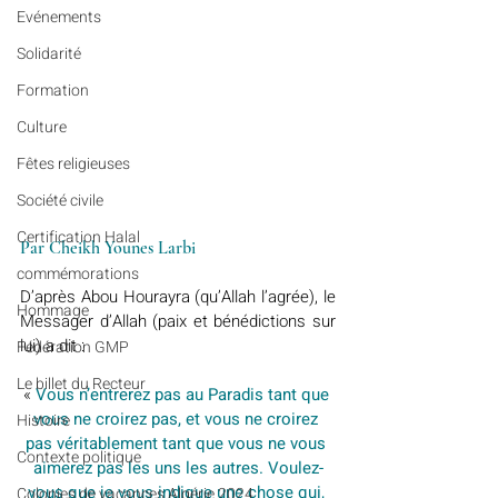
Evénements
Solidarité
Formation
Culture
Fêtes religieuses
Société civile
Certification Halal
Par Cheikh Younes Larbi
commémorations
D’après Abou Hourayra (qu’Allah l’agrée), le 
Hommage
Messager d’Allah (paix et bénédictions sur 
lui) a dit :
Fédération GMP
Le billet du Recteur
«
Vous n’entrerez pas au Paradis tant que 
vous ne croirez pas, et vous ne croirez 
Histoire
pas véritablement tant que vous ne vous 
Contexte politique
aimerez pas les uns les autres. Voulez-
vous que je vous indique une chose qui, 
Colonies de vacances Algérie 2024