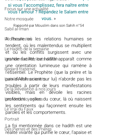
si vous l’accomplissez, fera naître entre 
​​Focus sur une actualité
vous l’amour ? Répandez le Salam entre 
vous
.
 »
Notre mosquée
Rapporté par Mouslim dans son Sahih n°54
Sabil al-Iman
A l’heure où les relations humaines se 
Récits célestes
tendent, où les malentendus se multiplient 
Le Hadith de la semaine
et où les conflits surgissent avec une 
grande facilité, ce hadith apparaît comme 
Les Noms et Attributs d'Allah
une orientation lumineuse qui ramène à 
Regard fraternel
l’essentiel. Le Prophète (que la prière et la 
paix d’Allah soient sur lui) n’aborde pas les 
Lumière et lieux saints
troubles à partir de leurs manifestations 
De la Révélation à nos jours
visibles, mais en dévoile les racines 
profondes : celles du cœur, là où naissent 
Les Mots Voyageurs
les sentiments qui façonnent ensuite les 
Le Vrai du Faux
paroles et les comportements.
Portrait
La foi mentionnée dans ce hadith est une 
Des Pierres et des Prières
réalité vivante qui purifie le cœur, l’apaise et 