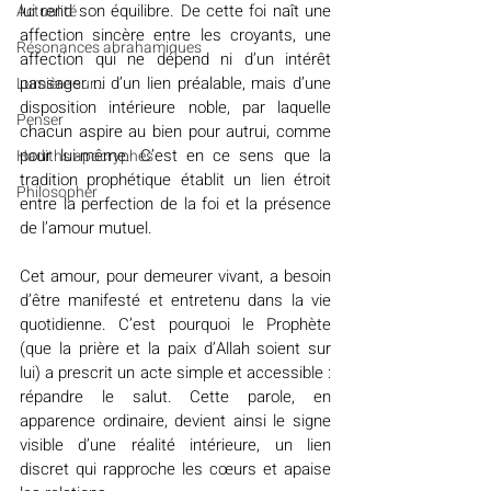
lui rend son équilibre. De cette foi naît une 
Actualité
affection sincère entre les croyants, une 
Résonances abrahamiques
affection qui ne dépend ni d’un intérêt 
passager ni d’un lien préalable, mais d’une 
Lumière sur...
disposition intérieure noble, par laquelle 
Penser
chacun aspire au bien pour autrui, comme 
pour lui-même. C’est en ce sens que la 
Hadiths apocryphes
tradition prophétique établit un lien étroit 
Philosopher
entre la perfection de la foi et la présence 
de l’amour mutuel.
Cet amour, pour demeurer vivant, a besoin 
d’être manifesté et entretenu dans la vie 
quotidienne. C’est pourquoi le Prophète 
(que la prière et la paix d’Allah soient sur 
lui) a prescrit un acte simple et accessible : 
répandre le salut. Cette parole, en 
apparence ordinaire, devient ainsi le signe 
visible d’une réalité intérieure, un lien 
discret qui rapproche les cœurs et apaise 