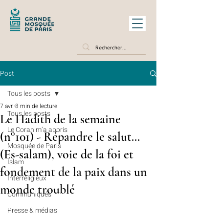
Post
Tous les posts
7 avr.
8 min de lecture
Tous les posts
Le Hadith de la semaine
Le Coran m’a appris
(n°101) - Répandre le salut…
Mosquée de Paris
(Es-salam), voie de la foi et
Islam
fondement de la paix dans un
Interreligieux
monde troublé
Communiqués
Presse & médias