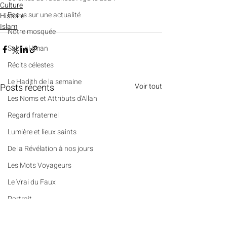
Culture
​​Focus sur une actualité
Histoire
Islam
Notre mosquée
Sabil al-Iman
Récits célestes
Le Hadith de la semaine
Posts récents
Voir tout
Les Noms et Attributs d'Allah
Regard fraternel
Lumière et lieux saints
De la Révélation à nos jours
Les Mots Voyageurs
Le Vrai du Faux
Portrait
Des Pierres et des Prières