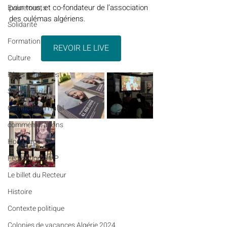
pour tous, et co-fondateur de l’association 
Evénements
des oulémas algériens.
Solidarité
Formation
REVOIR LE LIVE
Culture
Fêtes religieuses
Société civile
Certification Halal
commémorations
Hommage
Fédération GMP
Le billet du Recteur
Histoire
Contexte politique
Colonies de vacances Algérie 2024