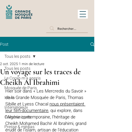
Post
Tous les posts
2 oct. 2025
1 min de lecture
Tous les posts
Un voyage sur les traces de
Le Coran m’a appris
Cheikh Al Ibrahimi
Mosquée de Paris
Hier soir dans « Les Mercredis du Savoir » 
de la Grande Mosquée de Paris, Thomas 
Islam
Sibille et Lyess Chacal 
nous présentaient 
Interreligieux
leur film-documentaire
, qui explore, dans 
l’Algérie contemporaine, l’héritage de 
Communiqués
Cheikh Mohamed Bachir Al Ibrahimi, grand 
Presse & médias
érudit de l’islam, artisan de l’éducation 