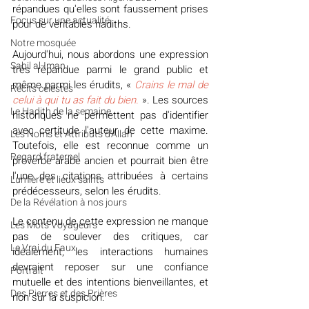
répandues qu'elles sont faussement prises 
​​Focus sur une actualité
pour de véritables hadiths.
Notre mosquée
Aujourd'hui, nous abordons une expression 
Sabil al-Iman
très répandue parmi le grand public et 
même parmi les érudits, « 
Crains le mal de 
Récits célestes
celui à qui tu as fait du bien.
 ». Les sources 
Le Hadith de la semaine
historiques ne permettent pas d'identifier 
avec certitude l'auteur de cette maxime. 
Les Noms et Attributs d'Allah
Toutefois, elle est reconnue comme un 
Regard fraternel
proverbe arabe ancien et pourrait bien être 
l'une des citations attribuées à certains 
Lumière et lieux saints
prédécesseurs, selon les érudits.
De la Révélation à nos jours
Le contenu de cette expression ne manque 
Les Mots Voyageurs
pas de soulever des critiques, car 
Le Vrai du Faux
idéalement, les interactions humaines 
devraient reposer sur une confiance 
Portrait
mutuelle et des intentions bienveillantes, et 
Des Pierres et des Prières
non sur la suspicion. 