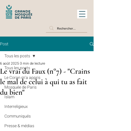
Post
Tous les posts
6 août 2025
3 min de lecture
Tous les posts
Le vrai du Faux (n°7) - "Crains
Le Coran m’a appris
le mal de celui à qui tu as fait
Mosquée de Paris
du bien"
Islam
Interreligieux
Communiqués
Presse & médias