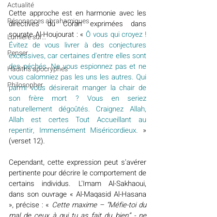
Actualité
Cette approche est en harmonie avec les 
Résonances abrahamiques
directives du Coran exprimées dans 
sourate Al-Houjourat : « 
Ô vous qui croyez ! 
Lumière sur...
Évitez de vous livrer à des conjectures 
Penser
excessives, car certaines d'entre elles sont 
des péchés. Ne vous espionnez pas et ne 
Hadiths apocryphes
vous calomniez pas les uns les autres. Qui 
Philosopher
parmi vous désirerait manger la chair de 
son frère mort ? Vous en seriez 
naturellement dégoûtés. Craignez Allah, 
Allah est certes Tout Accueillant au 
repentir, Immensément Miséricordieux. 
» 
(verset 12).
Cependant, cette expression peut s'avérer 
pertinente pour décrire le comportement de 
certains individus. L'Imam Al-Sakhaoui, 
dans son ouvrage « Al-Maqasid Al-Hasana 
», précise : « 
Cette maxime – “Méfie-toi du 
mal de ceux à qui tu as fait du bien” - ne 