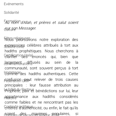
Evénements
Solidarité
Formation
Au nom d'Allah, et prières et salut soient 
sur son Messager. 
Culture
Fêtes religieuses
Nous poursuivons notre exploration des 
expressions célèbres attribués à tort aux 
Société civile
hadiths prophétiques. Nous cherchons à 
Certification Halal
clarifier des énoncés qui, bien que 
largement diffusés au sein de la 
commémorations
communauté, sont souvent perçus à tort 
Hommage
comme des hadiths authentiques. Cette 
confusion peut relever de trois causes 
Fédération GMP
principales : leur fausse attribution au 
Le billet du Recteur
Prophète, paix et bénédictions sur lui, leur 
appartenance aux hadiths considérés 
Histoire
comme faibles et ne rencontrant pas les 
Contexte politique
critères d'authenticité, ou enfin, le fait qu'ils 
soient des maximes populaires, si 
Colonies de vacances Algérie 2024