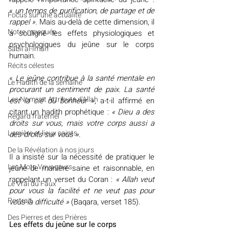
« 
un temps de purification, de partage et de 
​​Focus sur une actualité
rappel »
. Mais au-delà de cette dimension, il 
Notre mosquée
a souligné les effets physiologiques et 
psychologiques du jeûne sur le corps 
Sabil al-Iman
humain.
Récits célestes
« 
Le jeûne contribue à la santé mentale en 
Le Hadith de la semaine
procurant un sentiment de paix. La santé 
Les Noms et Attributs d'Allah
est la clé du bonheur
 », a-t-il affirmé en 
citant un hadith prophétique : 
« Dieu a des 
Regard fraternel
droits sur vous, mais votre corps aussi a 
Lumière et lieux saints
des droits sur vous ».
De la Révélation à nos jours
Il a insisté sur la nécessité de pratiquer le 
Les Mots Voyageurs
jeûne de manière saine et raisonnable, en 
rappelant un verset du Coran : 
« Allah veut 
Le Vrai du Faux
pour vous la facilité et ne veut pas pour 
Portrait
vous la difficulté »
 (Baqara, verset 185).
Des Pierres et des Prières
Les effets du jeûne sur le corps