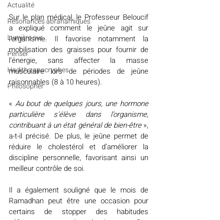
Actualité
Sur le plan médical, le Professeur Beloucif 
Résonances abrahamiques
a expliqué comment le jeûne agit sur 
Lumière sur...
l'organisme. Il favorise notamment la 
mobilisation des graisses pour fournir de 
Penser
l’énergie, sans affecter la masse 
Hadiths apocryphes
musculaire lors de périodes de jeûne 
raisonnables (8 à 10 heures).
Philosopher
« 
Au bout de quelques jours, une hormone 
particulière s’élève dans l’organisme, 
contribuant à un état général de bien-être
 », 
a-t-il précisé. De plus, le jeûne permet de 
réduire le cholestérol et d’améliorer la 
discipline personnelle, favorisant ainsi un 
meilleur contrôle de soi.
Il a également souligné que le mois de 
Ramadhan peut être une occasion pour 
certains de stopper des habitudes 