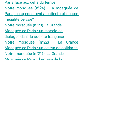
Paris face aux défis du temps
Notre mosquée (n°24) - La mosquée de 
Paris, un agencement architectural ou une 
inégalité perçue?
Notre mosquée (n°23)- la Grande 
Mosquée de Paris : un modèle de 
dialogue dans la société française
Notre mosquée (n°22) - La Grande 
Mosquée de Paris : un acteur de solidarité
Notre mosquée (n°21) - La Grande 
Mosquée de Paris : berceau de la 
Fraternité d'Abraham
Notre mosquée (n°20) - A la mosquée de 
Paris le dialogue interreligieux un pont 
solide
Notre mosquée (n°17) - Dans l'aura de la 
grande mosquée de Paris
Notre mosquée (n°16) - La Grande 
mosquée de Paris, fruit du sacrifice des 
soldats musulmans 1914-1918