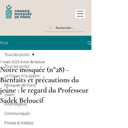
Post
Tous les posts
7 mars 2025
4 min de lecture
Tous les posts
Notre mosquée (n°28) -
Le Coran m’a appris
Bienfaits et précautions du
Mosquée de Paris
jeûne : le regard du Professeur
Islam
Sadek Beloucif
Interreligieux
Communiqués
Presse & médias