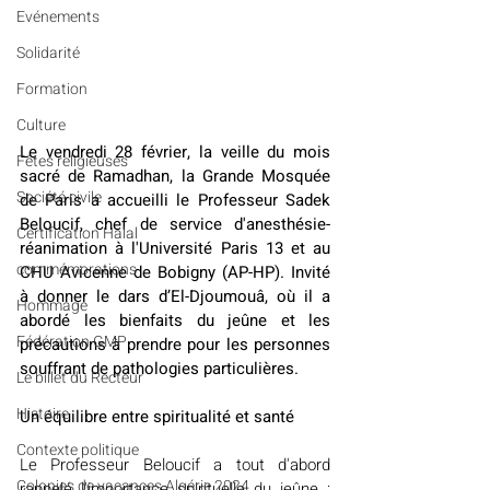
Evénements
Solidarité
Formation
Culture
Le vendredi 28 février, la veille du mois 
Fêtes religieuses
sacré de Ramadhan, la Grande Mosquée 
Société civile
de Paris a accueilli le Professeur Sadek 
Beloucif, chef de service d'anesthésie-
Certification Halal
réanimation à l'Université Paris 13 et au 
commémorations
CHU Avicenne de Bobigny (AP-HP). Invité 
à donner le dars d’El-Djoumouâ, où il a 
Hommage
abordé les bienfaits du jeûne et les 
Fédération GMP
précautions à prendre pour les personnes 
souffrant de pathologies particulières.
Le billet du Recteur
Histoire
Un équilibre entre spiritualité et santé
Contexte politique
Le Professeur Beloucif a tout d'abord 
Colonies de vacances Algérie 2024
rappelé l'importance spirituelle du jeûne : 