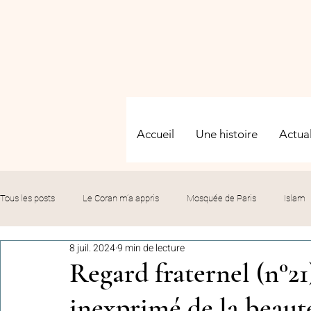
Accueil
Une histoire
Actual
Tous les posts
Le Coran m’a appris
Mosquée de Paris
Islam
8 juil. 2024
9 min de lecture
Evénements
Solidarité
Formation
Culture
Fête
Regard fraternel (n°21
inexprimé de la beau
commémorations
Hommage
Fédération GMP
Le bil