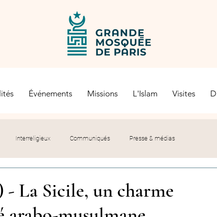
ités
Événements
Missions
L'Islam
Visites
D
Interreligieux
Communiqués
Presse & médias
s religieuses
Société civile
Certification Halal
) - La Sicile, un charme
té arabo-musulmane
let du Recteur
Histoire
Contexte politique