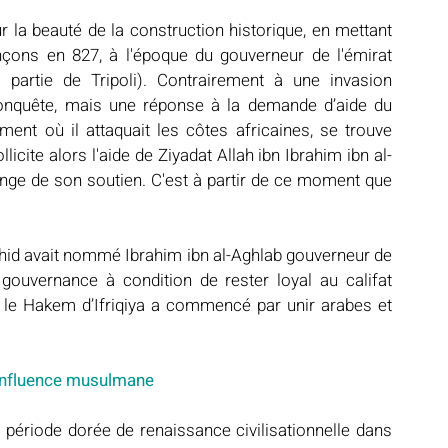
a beauté de la construction historique, en mettant 
ons en 827, à l'époque du gouverneur de l'émirat 
e partie de Tripoli). Contrairement à une invasion 
 conquête, mais une réponse à la demande d’aide du 
nt où il attaquait les côtes africaines, se trouve 
licite alors l'aide de Ziyadat Allah ibn Ibrahim ibn al-
hange de son soutien. C'est à partir de ce moment que 
ashid avait nommé Ibrahim ibn al-Aghlab gouverneur de 
e gouvernance à condition de rester loyal au califat 
i, le Hakem d’Ifriqiya a commencé par unir arabes et 
’influence musulmane
 période dorée de renaissance civilisationnelle dans 