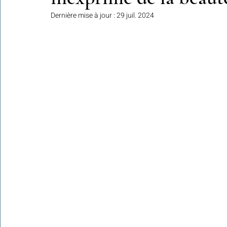
Dernière mise à jour :
29 juil. 2024
Colonies de vacances Algérie 2024
​​Focus sur une actualité
Le Hadith de la semaine
Les Noms et Attributs d'Allah
Regar
Les Mots Voyageurs