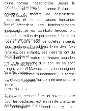
d'une horreur indescriptible. Depuis le 
​​Focus sur une actualité
début de l'offensive israélienne, Rafah est 
devenue le théâtre de destructions 
Notre mosquée
massives et de souffrances humaines 
Sabil al-Iman
sans précédent. Les bombardements 
incessants et les combats féroces ont 
Récits célestes
poussé un million de personnes à fuir leurs 
Le Hadith de la semaine
foyers, à quitter tout ce qu'elles avaient, 
leurs maisons, leurs biens, leurs vies. Ces 
Les Noms et Attributs d'Allah
familles, ces enfants, ces vieillards ont dû 
Regard fraternel
emprunter des routes périlleuses, sous les 
tirs, à la recherche d'un abri. Ils se sont 
Lumière et lieux saints
dirigés vers Al-Mawasi, une zone désignée 
De la Révélation à nos jours
par Israël comme "humanitaire", un terme 
qui résonne aujourd'hui comme une sinistre 
Les Mots Voyageurs
ironie.
Le Vrai du Faux
Al-Mawasi, censée être un havre de paix 
Portrait
pour les déplacés, est en réalité une zone 
Des Pierres et des Prières
de désespoir. Les conditions y sont 