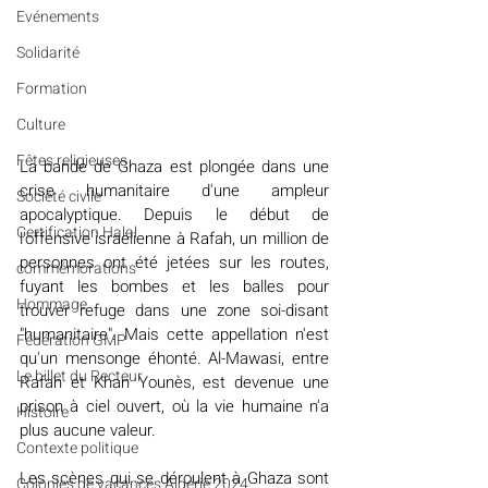
Evénements
Solidarité
Formation
Culture
Fêtes religieuses
La bande de Ghaza est plongée dans une 
crise humanitaire d'une ampleur 
Société civile
apocalyptique. Depuis le début de 
Certification Halal
l'offensive israélienne à Rafah, un million de 
personnes ont été jetées sur les routes, 
commémorations
fuyant les bombes et les balles pour 
Hommage
trouver refuge dans une zone soi-disant 
"humanitaire". Mais cette appellation n'est 
Fédération GMP
qu'un mensonge éhonté. Al-Mawasi, entre 
Le billet du Recteur
Rafah et Khan Younès, est devenue une 
prison à ciel ouvert, où la vie humaine n'a 
Histoire
plus aucune valeur.
Contexte politique
Les scènes qui se déroulent à Ghaza sont 
Colonies de vacances Algérie 2024