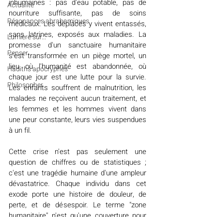
inhumaines : pas d'eau potable, pas de 
Actualité
nourriture suffisante, pas de soins 
Résonances abrahamiques
médicaux. Les déplacés y vivent entassés, 
sans latrines, exposés aux maladies. La 
Lumière sur...
promesse d'un sanctuaire humanitaire 
Penser
s'est transformée en un piège mortel, un 
lieu où l'humanité est abandonnée, où 
Hadiths apocryphes
chaque jour est une lutte pour la survie. 
Philosopher
Les enfants souffrent de malnutrition, les 
malades ne reçoivent aucun traitement, et 
les femmes et les hommes vivent dans 
une peur constante, leurs vies suspendues 
à un fil.
Cette crise n'est pas seulement une 
question de chiffres ou de statistiques ; 
c'est une tragédie humaine d'une ampleur 
dévastatrice. Chaque individu dans cet 
exode porte une histoire de douleur, de 
perte, et de désespoir. Le terme "zone 
humanitaire" n'est qu'une couverture pour 