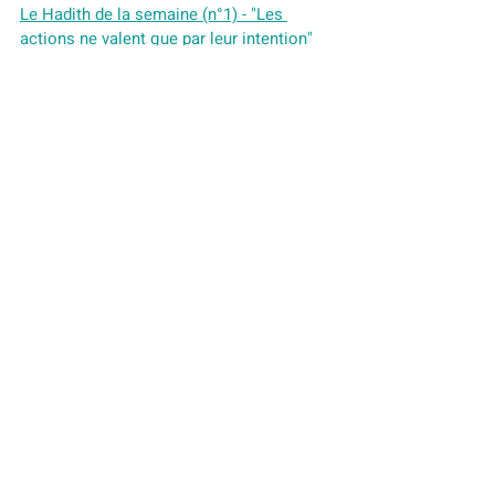
Le Hadith de la semaine (n°1) - "Les 
actions ne valent que par leur intention"
Le Hadith de la semaine
Islam
Culture
Posts récents
Voir tout