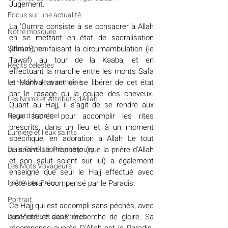
Jugement. 
​​Focus sur une actualité
La 'Oumra consiste à se consacrer à Allah 
Notre mosquée
en se mettant en état de sacralisation 
Sabil al-Iman
(Ihram), en faisant la circumambulation (le 
Tawaf) au tour de la Kaaba, et en 
Récits célestes
effectuant la marche entre les monts Safa 
Le Hadith de la semaine
et Marwa, avant de se libérer de cet état 
par le rasage ou la coupe des cheveux. 
Les Noms et Attributs d'Allah
Quant au Hajj, il s'agit de se rendre aux 
Regard fraternel
lieux sacrés pour accomplir les rites 
prescrits, dans un lieu et à un moment 
Lumière et lieux saints
spécifique, en adoration à Allah Le tout 
De la Révélation à nos jours
puissant. Le Prophète (que la prière d'Allah 
et son salut soient sur lui) a également 
Les Mots Voyageurs
enseigné que seul le Hajj effectué avec 
Le Vrai du Faux
piété sera récompensé par le Paradis. 
Portrait
Ce Hajj qui est accompli sans péchés, avec 
Des Pierres et des Prières
sincérité et sans recherche de gloire. Sa 