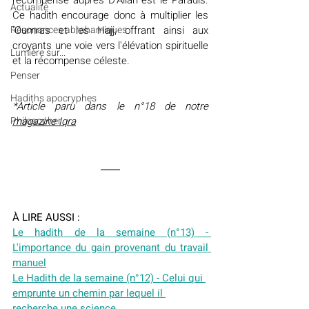
récompense auprès D'Allah est le Paradis. 
Actualité
Ce hadith encourage donc à multiplier les 
Résonances abrahamiques
'Oumras et les Hajj, offrant ainsi aux 
croyants une voie vers l'élévation spirituelle 
Lumière sur...
et la récompense céleste.
Penser
Hadiths apocryphes
*Article paru dans le n°18 de notre 
Philosopher
magazine Iqra
À LIRE AUSSI :
Le hadith de la semaine (n°13) - 
L'importance du gain provenant du travail 
manuel
Le Hadith de la semaine (n°12) - Celui qui 
emprunte un chemin par lequel il 
recherche une science