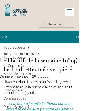
Post
Tous les posts
13 mai 2024
2 min de lecture
Tous les posts
Le Hadith de la semaine (n°14)
Le Coran m’a appris
- Le Hadj effectué avec piété
Mosquée de Paris
Dernière mise à jour :
29 juil. 2024
D'après Abou Houreira (qu'Allah l'agrée), le 
Islam
Prophète (que la prière d'Allah et son salut 
Interreligieux
soient sur lui) a dit :
Communiqués
« La 'Oumra jusqu'à la 'Oumra est une 
Presse & médias
expiation de ce qu'il y a entre les deux et 