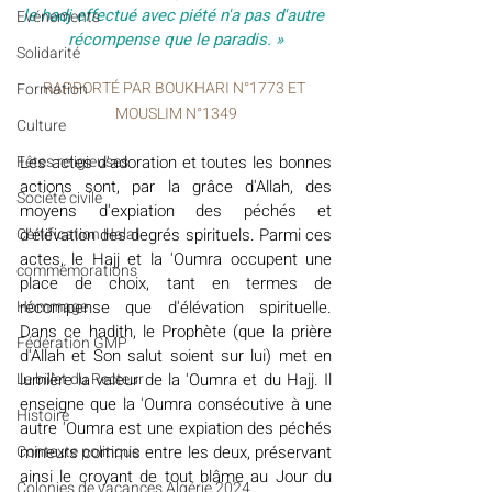
le hadj effectué avec piété n'a pas d'autre 
Evénements
récompense que le paradis. »
Solidarité
RAPPORTÉ PAR BOUKHARI N°1773 ET 
Formation
MOUSLIM N°1349
Culture
Fêtes religieuses
Les actes d'adoration et toutes les bonnes 
actions sont, par la grâce d'Allah, des 
Société civile
moyens d'expiation des péchés et 
Certification Halal
d'élévation des degrés spirituels. Parmi ces 
actes, le Hajj et la 'Oumra occupent une 
commémorations
place de choix, tant en termes de 
Hommage
récompense que d'élévation spirituelle. 
Dans ce hadith, le Prophète (que la prière 
Fédération GMP
d'Allah et Son salut soient sur lui) met en 
Le billet du Recteur
lumière la valeur de la 'Oumra et du Hajj. Il 
enseigne que la 'Oumra consécutive à une 
Histoire
autre 'Oumra est une expiation des péchés 
Contexte politique
mineurs commis entre les deux, préservant 
ainsi le croyant de tout blâme au Jour du 
Colonies de vacances Algérie 2024