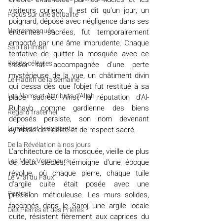
visiteurs curieux. Il est dit qu'un jour, un 
​​Focus sur une actualité
poignard, déposé avec négligence dans ses 
Notre mosquée
enceintes sacrées, fut temporairement 
emporté par une âme imprudente. Chaque 
Sabil al-Iman
tentative de quitter la mosquée avec ce 
Récits célestes
trésor fut accompagnée d'une perte 
mystérieuse de la vue, un châtiment divin 
Le Hadith de la semaine
qui cessa dès que l'objet fut restitué à sa 
Les Noms et Attributs d'Allah
place sacrée. Ainsi, la réputation d'Al-
Ruhayb comme gardienne des biens 
Regard fraternel
déposés persiste, son nom devenant 
Lumière et lieux saints
symbole de fidélité et de respect sacré.
De la Révélation à nos jours
L'architecture de la mosquée, vieille de plus 
Les Mots Voyageurs
de deux siècles, témoigne d'une époque 
révolue, où chaque pierre, chaque tuile 
Le Vrai du Faux
d'argile cuite était posée avec une 
Portrait
précision méticuleuse. Les murs solides, 
façonnés dans le Saroj, une argile locale 
Des Pierres et des Prières
cuite, résistent fièrement aux caprices du 