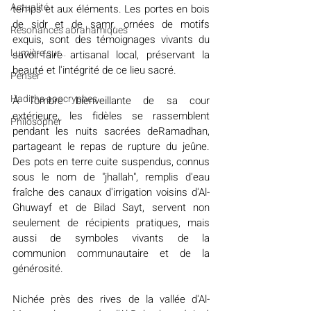
Actualité
temps et aux éléments. Les portes en bois 
de sidr et de samr, ornées de motifs 
Résonances abrahamiques
exquis, sont des témoignages vivants du 
Lumière sur...
savoir-faire artisanal local, préservant la 
beauté et l'intégrité de ce lieu sacré.
Penser
Hadiths apocryphes
À l'ombre bienveillante de sa cour 
extérieure, les fidèles se rassemblent 
Philosopher
pendant les nuits sacrées deRamadhan, 
partageant le repas de rupture du jeûne. 
Des pots en terre cuite suspendus, connus 
sous le nom de "jhallah", remplis d'eau 
fraîche des canaux d'irrigation voisins d'Al-
Ghuwayf et de Bilad Sayt, servent non 
seulement de récipients pratiques, mais 
aussi de symboles vivants de la 
communion communautaire et de la 
générosité.
Nichée près des rives de la vallée d'Al-