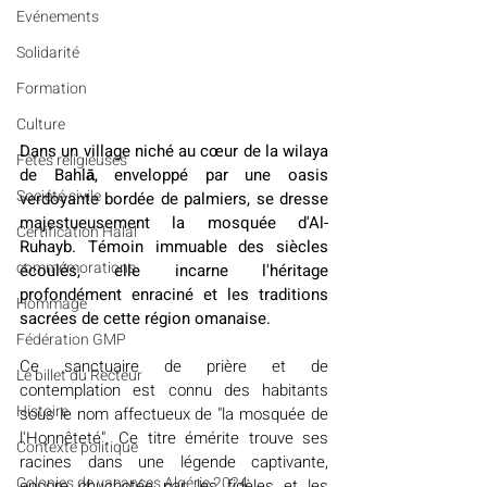
Evénements
Solidarité
Formation
Culture
Dans un village niché au cœur de la wilaya 
Fêtes religieuses
de Bahlā, enveloppé par une oasis 
Société civile
verdoyante bordée de palmiers, se dresse 
majestueusement la mosquée d'Al-
Certification Halal
Ruhayb. Témoin immuable des siècles 
commémorations
écoulés, elle incarne l'héritage 
profondément enraciné et les traditions 
Hommage
sacrées de cette région omanaise.
Fédération GMP
Ce sanctuaire de prière et de 
Le billet du Recteur
contemplation est connu des habitants 
Histoire
sous le nom affectueux de "la mosquée de 
l'Honnêteté". Ce titre émérite trouve ses 
Contexte politique
racines dans une légende captivante, 
Colonies de vacances Algérie 2024
encore chuchotée par les fidèles et les 