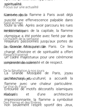
spiritualité.
​​Focus sur une actualité
L'arrivée de la flamme à Paris avait déjà 
Notre mosquée
suscité une effervescence palpable dans 
Sabil al-Iman
toute la ville. Après avoir parcouru les rues 
emblématiques de la capitale, la flamme 
Récits célestes
olympique a été portée avec fierté par des 
Le Hadith de la semaine
relayeurs passionnés jusqu'aux portes de 
la Grande Mosquée de Paris. Ce lieu 
Les Noms et Attributs d'Allah
chargé d'histoire et de spiritualité a offert 
Regard fraternel
un cadre majestueux pour une cérémonie 
empreinte de solennité et de respect.
Lumière et lieux saints
De la Révélation à nos jours
La Grande Mosquée de Paris, joyau 
architectural et culturel, a accueilli la 
Les Mots Voyageurs
flamme avec une chaleur particulière. 
Le Vrai du Faux
Entourée de motifs décoratifs islamiques 
élaborés et d'une architecture 
Portrait
impressionnante, la flamme a symbolisé 
Des Pierres et des Prières
non seulement l'esprit sportif des Jeux, 