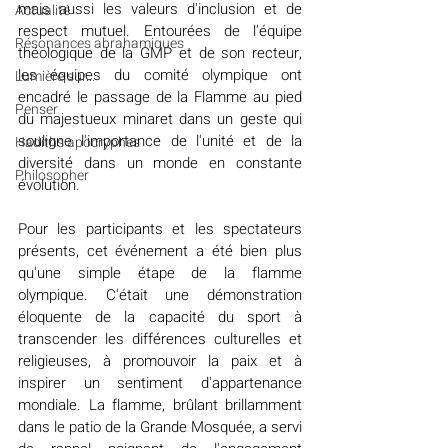
mais aussi les valeurs d'inclusion et de 
Actualité
respect mutuel. Entourées de l’équipe 
Résonances abrahamiques
théologique de la GMP et de son recteur, 
les équipes du comité olympique ont 
Lumière sur...
encadré le passage de la Flamme au pied 
Penser
du majestueux minaret dans un geste qui 
souligne l'importance de l'unité et de la 
Hadiths apocryphes
diversité dans un monde en constante 
Philosopher
évolution.
Pour les participants et les spectateurs 
présents, cet événement a été bien plus 
qu'une simple étape de la flamme 
olympique. C'était une démonstration 
éloquente de la capacité du sport à 
transcender les différences culturelles et 
religieuses, à promouvoir la paix et à 
inspirer un sentiment d'appartenance 
mondiale. La flamme, brûlant brillamment 
dans le patio de la Grande Mosquée, a servi 