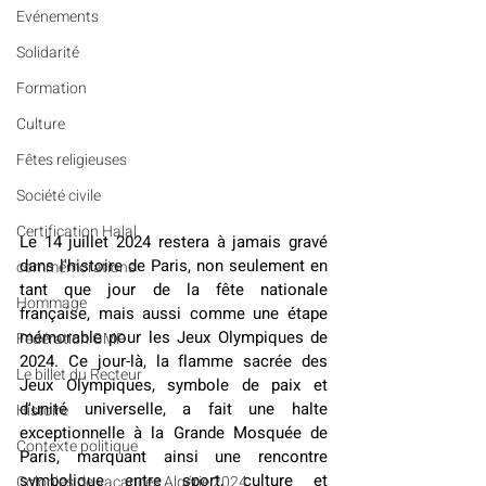
Evénements
Solidarité
Formation
Culture
Fêtes religieuses
Société civile
Certification Halal
Le 14 juillet 2024 restera à jamais gravé 
dans l'histoire de Paris, non seulement en 
commémorations
tant que jour de la fête nationale 
Hommage
française, mais aussi comme une étape 
mémorable pour les Jeux Olympiques de 
Fédération GMP
2024. Ce jour-là, la flamme sacrée des 
Le billet du Recteur
Jeux Olympiques, symbole de paix et 
d'unité universelle, a fait une halte 
Histoire
exceptionnelle à la Grande Mosquée de 
Contexte politique
Paris, marquant ainsi une rencontre 
symbolique entre sport, culture et 
Colonies de vacances Algérie 2024