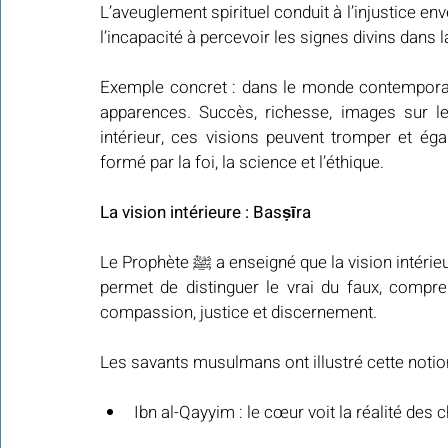
L’aveuglement spirituel conduit à l’injustice env
l’incapacité à percevoir les signes divins dans l
Exemple concret : dans le monde contemporain,
apparences. Succès, richesse, images sur l
intérieur, ces visions peuvent tromper et éga
formé par la foi, la science et l’éthique.
La vision intérieure : Basṣīra
Le Prophète ﷺ a enseigné que la vision intérieure est plus précieuse que la vue physique. Le Basṣīra 
permet de distinguer le vrai du faux, compren
compassion, justice et discernement.
Les savants musulmans ont illustré cette notio
Ibn al-Qayyim : le cœur voit la réalité des