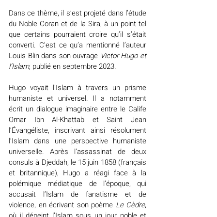
Dans ce thème, il s’est projeté dans l’étude 
du Noble Coran et de la Sira, à un point tel 
que certains pourraient croire qu’il s’était 
converti. C’est ce qu’a mentionné l’auteur 
Louis Blin dans son ouvrage 
Victor Hugo et 
l’Islam
, publié en septembre 2023.
Hugo voyait l’Islam à travers un prisme 
humaniste et universel. Il a notamment 
écrit un dialogue imaginaire entre le Calife 
Omar Ibn Al-Khattab et Saint Jean 
l’Évangéliste, inscrivant ainsi résolument 
l’Islam dans une perspective humaniste 
universelle. Après l’assassinat de deux 
consuls à Djeddah, le 15 juin 1858 (français 
et britannique), Hugo a réagi face à la 
polémique médiatique de l’époque, qui 
accusait l’Islam de fanatisme et de 
violence, en écrivant son poème 
Le Cèdre
, 
où il dépeint l’Islam sous un jour noble et 