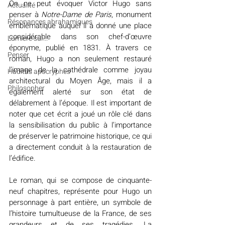
On ne peut évoquer Victor Hugo sans 
Actualité
penser à 
Notre-Dame de Paris
, monument 
Résonances abrahamiques
emblématique auquel il a donné une place 
considérable dans son chef-d’œuvre 
Lumière sur...
éponyme, publié en 1831. À travers ce 
Penser
roman, Hugo a non seulement restauré 
l’image de la cathédrale comme joyau 
Hadiths apocryphes
architectural du Moyen Âge, mais il a 
Philosopher
également alerté sur son état de 
délabrement à l’époque. Il est important de 
noter que cet écrit a joué un rôle clé dans 
la sensibilisation du public à l’importance 
de préserver le patrimoine historique, ce qui 
a directement conduit à la restauration de 
l’édifice.
Le roman, qui se compose de cinquante-
neuf chapitres, représente pour Hugo un 
personnage à part entière, un symbole de 
l’histoire tumultueuse de la France, de ses 
grandeurs et de ses tragédies. La 