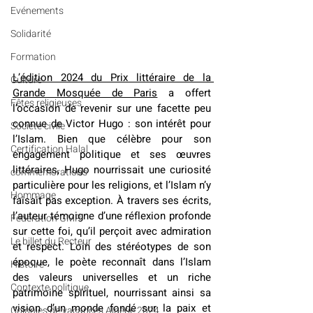
Evénements
Solidarité
Formation
L’édition 2024 du Prix littéraire de la 
Culture
Grande Mosquée de Paris
 a offert 
Fêtes religieuses
l’occasion de revenir sur une facette peu 
connue de Victor Hugo : son intérêt pour 
Société civile
l’Islam. Bien que célèbre pour son 
Certification Halal
engagement politique et ses œuvres 
littéraires, Hugo nourrissait une curiosité 
commémorations
particulière pour les religions, et l’Islam n’y 
Hommage
faisait pas exception. À travers ses écrits, 
l’auteur témoigne d’une réflexion profonde 
Fédération GMP
sur cette foi, qu’il perçoit avec admiration 
Le billet du Recteur
et respect. Loin des stéréotypes de son 
époque, le poète reconnaît dans l’Islam 
Histoire
des valeurs universelles et un riche 
Contexte politique
patrimoine spirituel, nourrissant ainsi sa 
vision d’un monde fondé sur la paix et 
Colonies de vacances Algérie 2024