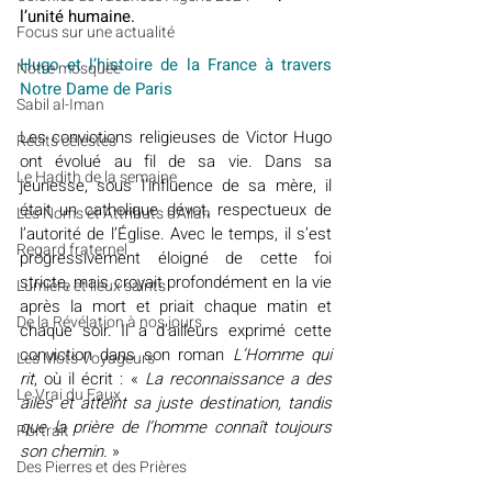
l’unité humaine.
​​Focus sur une actualité
Hugo et l’histoire de la France à travers 
Notre mosquée
Notre Dame de Paris
Sabil al-Iman
Les convictions religieuses de Victor Hugo 
Récits célestes
ont évolué au fil de sa vie. Dans sa 
Le Hadith de la semaine
jeunesse, sous l’influence de sa mère, il 
était un catholique dévot, respectueux de 
Les Noms et Attributs d'Allah
l’autorité de l’Église. Avec le temps, il s’est 
Regard fraternel
progressivement éloigné de cette foi 
stricte, mais croyait profondément en la vie 
Lumière et lieux saints
après la mort et priait chaque matin et 
De la Révélation à nos jours
chaque soir. Il a d’ailleurs exprimé cette 
conviction dans son roman 
L’Homme qui 
Les Mots Voyageurs
rit
, où il écrit : «
 La reconnaissance a des 
Le Vrai du Faux
ailes et atteint sa juste destination, tandis 
que la prière de l’homme connaît toujours 
Portrait
son chemin.
 »
Des Pierres et des Prières