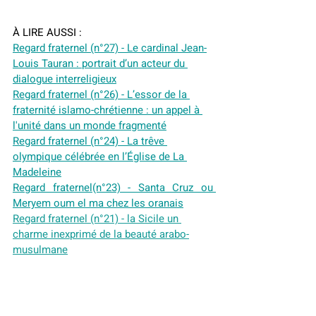
À LIRE AUSSI :
Regard fraternel (n°27) - Le cardinal Jean-
Louis Tauran : portrait d’un acteur du 
dialogue interreligieux
Regard fraternel (n°26) - 
L’essor de la 
fraternité islamo-chrétienne : un appel à 
l'unité dans un monde fragmenté
Regard fraternel (n°24) - La trêve 
olympique célébrée en l’Église de La 
Madeleine
Regard fraternel(n°23) - Santa Cruz ou 
Meryem oum el ma chez les oranais
Regard fraternel (n°21) - la Sicile un 
charme inexprimé de la beauté arabo-
musulmane
Regard fraternel (n°20) - Les musulmans 
en Amérique : une histoire méconnue
Regard fraternel (n°19) - L’Espagne à la 
croisée des legs : héritage musulman de 