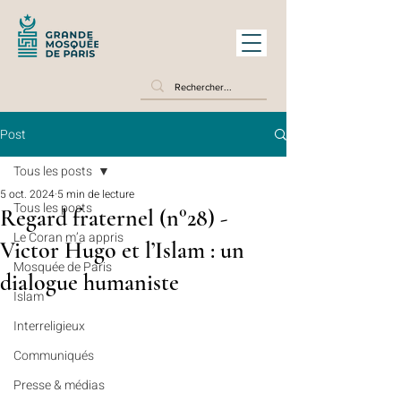
Post
Tous les posts
5 oct. 2024
5 min de lecture
Tous les posts
Regard fraternel (n°28) -
Le Coran m’a appris
Victor Hugo et l’Islam : un
Mosquée de Paris
dialogue humaniste
Islam
Interreligieux
Communiqués
Presse & médias