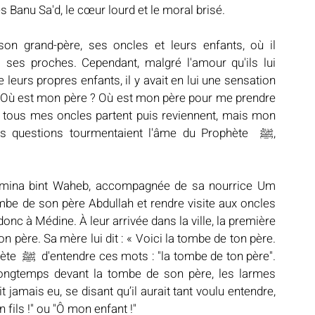
es Banu Sa'd, le cœur lourd et le moral brisé.
s ses proches. Cependant, malgré l'amour qu'ils lui 
 leurs propres enfants, il y avait en lui une sensation 
 « Où est mon père ? Où est mon père pour me prendre 
 tous mes oncles partent puis reviennent, mais mon 
questions tourmentaient l'âme du Prophète  ﷺ, 
e Amina bint Waheb, accompagnée de sa nourrice Um 
be de son père Abdullah et rendre visite aux oncles 
donc à Médine. À leur arrivée dans la ville, la première 
n père. Sa mère lui dit : « Voici la tombe de ton père. 
n père". 
 longtemps devant la tombe de son père, les larmes 
t jamais eu, se disant qu’il aurait tant voulu entendre, 
 fils !" ou "Ô mon enfant !"