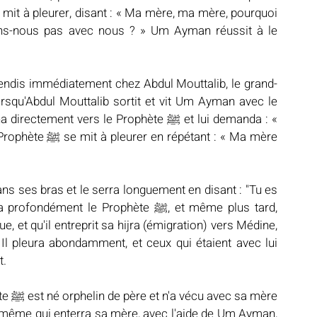
ons-nous pas avec nous ? » Um Ayman réussit à le 
ndis immédiatement chez Abdul Mouttalib, le grand-
ant : « Ma mère 
ans ses bras et le serra longuement en disant : "Tu es 
t le Prophète ﷺ, et même plus tard, 
, et qu'il entreprit sa hijra (émigration) vers Médine, 
Il pleura abondamment, et ceux qui étaient avec lui 
t.
mère 
-même qui enterra sa mère, avec l'aide de Um Ayman, 