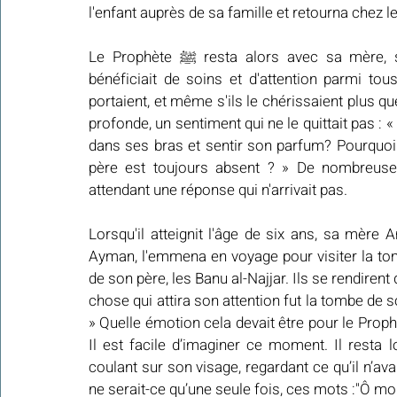
l'enfant auprès de sa famille et retourna chez l
Le Prophète ﷺ resta alors avec sa mère, son grand-père, ses oncles et leurs enfants, où il 
bénéficiait de soins et d'attention parmi tou
portaient, et même s'ils le chérissaient plus que
profonde, un sentiment qui ne le quittait pas :
dans ses bras et sentir son parfum? Pourquoi
père est toujours absent ? » De nombreuses 
attendant une réponse qui n'arrivait pas.
Lorsqu'il atteignit l'âge de six ans, sa mèr
Ayman, l'emmena en voyage pour visiter la tom
de son père, les Banu al-Najjar. Ils se rendirent 
chose qui attira son attention fut la tombe de so
» Quelle émotion cela devait être pour le Prophète  ﷺ  d'entendre ces mots : "la tombe de to
Il est facile d’imaginer ce moment. Il resta
coulant sur son visage, regardant ce qu’il n’avai
ne serait-ce qu’une seule fois, ces mots :"Ô mon