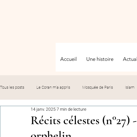
Accueil
Une histoire
Actual
Tous les posts
Le Coran m’a appris
Mosquée de Paris
Islam
14 janv. 2025
7 min de lecture
Evénements
Solidarité
Formation
Culture
Fête
Récits célestes (n°27) 
orphelin
commémorations
Hommage
Fédération GMP
Le bil