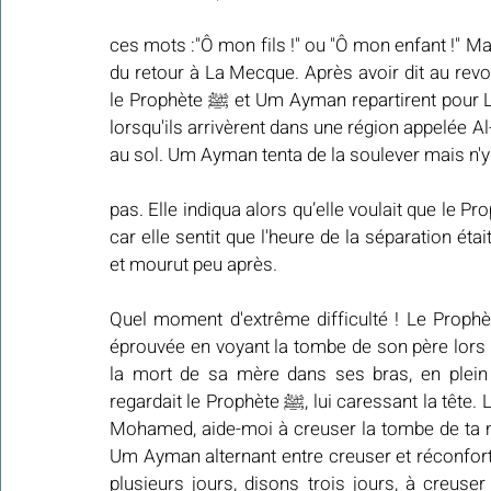
ces mots :"Ô mon fils !" ou "Ô mon enfant !" Mai
du retour à La Mecque. Après avoir dit au revoi
le Prophète ﷺ et Um Ayman repartirent pour La Mecque. Ils marchèrent environ 150 kilomètres, et 
lorsqu'ils arrivèrent dans une région appelée 
au sol. Um Ayman tenta de la soulever mais n'y 
pas. Elle indiqua alors qu’elle voulait que le Prophète ﷺ soit près d’elle pour la serrer dan
car elle sentit que l'heure de la séparation étai
et mourut peu après.
Quel moment d'extrême difficulté ! Le Prophète ﷺ n'avait pas encore pu se remettre de la 
éprouvée en voyant la tombe de son père lors de 
la mort de sa mère dans ses bras, en plein
regardait le Prophète ﷺ, lui caressant la tête. Lorsqu'elle réussit à calmer son esprit, elle lui dit : « Ô 
Mohamed, aide-moi à creuser la tombe de ta 
Um Ayman alternant entre creuser et réconforter le Prophète ﷺ. Elle racon
plusieurs jours, disons trois jours, à creuser