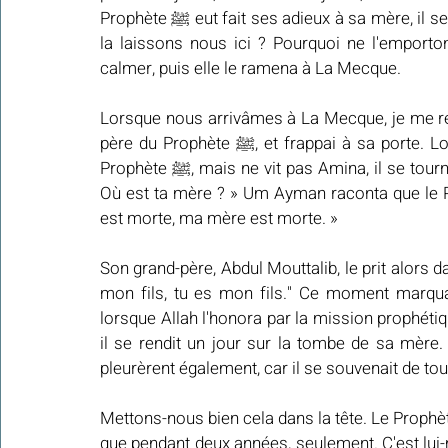
Prophète ﷺ eut fait ses adieux à sa mère, il se mit à pleurer, disant : « Ma mère, ma mère, pourquoi 
la laissons nous ici ? Pourquoi ne l'emport
calmer, puis elle le ramena à La Mecque.
Lorsque nous arrivâmes à La Mecque, je me re
père du Prophète ﷺ, et frappai à sa porte. Lorsqu'Abdul Mouttalib sortit et vit Um Ayman avec le 
Prophète ﷺ, mais ne vit pas Amina, il se tourna directement vers le Prophète ﷺ et lui demanda : « 
Où est ta mère ? » Um Ayman raconta que le Prophète ﷺ se mit à pleurer en répét
est morte, ma mère est morte. »
Son grand-père, Abdul Mouttalib, le prit alors d
mon fils, tu es mon fils." Ce moment marqua profondémen
lorsque Allah l'honora par la mission prophétique
il se rendit un jour sur la tombe de sa mère. 
pleurèrent également, car il se souvenait de tou
Mettons-nous bien cela dans la tête. Le Prophète ﷺ est né orphelin de père et n'a vécu avec sa 
que pendant deux années, seulement. C'est lui