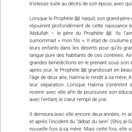
tristesse suite au décès de son époux, avec qui 
Lorsque le Prophète ﷺ naquit, son grand-père et tous ses oncles éprouvèrent une grande joie. Ils se 
réjouirent profondément de cette naissance bén
Abdullah – le père du Prophète ﷺ. Ils l'aimaient énormément, au point que chacun d'eux le 
surnommait « mon fils ». Il était de coutume 
leurs enfants dans les déserts pour qu'ils grand
langue pure des habitants de ces contrées. Ainsi
grandes bénédictions en le prenant sous son ail
après jour, le Prophète ﷺ grandissait en beauté, en sagesse et en perspicacité. Après avoir atteint 
l'âge de deux ans, Halima le rendit à sa mère, 
leur séparation. Lorsque Halima s'entretint av
revenir avec elle afin de poursuivre son éducat
avec l'enfant, le cœur rempli de joie.
Il demeura avec elle encore deux années, m ais lorsque le Prophète ﷺ
et après l'incident du "débat du sein" (Shiq al-S
nouvelle fois à sa mère. Mais cette fois, elle sa