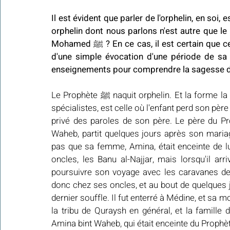
Il est évident que parler de l'orphelin, en soi,
orphelin dont nous parlons n'est autre que l
Mohamed 
ﷺ 
? En ce cas, il est certain que 
d'une simple évocation d'une période de sa v
enseignements pour comprendre la sagesse div
Le Prophète ﷺ naquit orphelin. Et la forme la plus extrême de l'orphelinat, comme le précisent les 
spécialistes, est celle où l'enfant perd son père 
privé des paroles de son père. Le père du Prophète ﷺ, Abdullah, après avoir épous
Waheb, partit quelques jours après son mariag
pas que sa femme, Amina, était enceinte de lui.
oncles, les Banu al-Najjar, mais lorsqu'il ar
poursuivre son voyage avec les caravanes de
donc chez ses oncles, et au bout de quelques jo
dernier souffle. Il fut enterré à Médine, et sa 
la tribu de Quraysh en général, et la famille d
Amina bint Waheb, qui était enceinte du Prophète ﷺ, de deux mois. Elle fut envahie par une prof