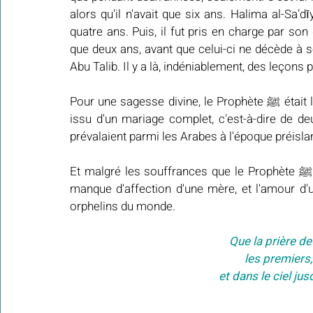
alors qu'il n'avait que six ans. Halima al-Sa’d
quatre ans. Puis, il fut pris en charge par son
que deux ans, avant que celui-ci ne décède à so
Abu Talib. Il y a là, indéniablement, des leçons
Pour une sagesse divine, le Prophète ﷺ était l'unique enfant de ses parents, sans frère ni sœur, et 
issu d'un mariage complet, c'est-à-dire de deu
prévalaient parmi les Arabes à l'époque préisl
Et malgré les souffrances que le Prophète ﷺ a endurées, marquées par la perte, l'orphelinat et le 
manque d'affection d'une mère, et l'amour d'u
orphelins du monde.
Que la prière de
 les premiers,
et dans le ciel ju