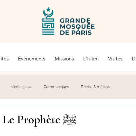
ités
Événements
Missions
L'Islam
Visites
D
Interreligieux
Communiqués
Presse & médias
s religieuses
Société civile
Certification Halal
- Le Prophète ﷺ
let du Recteur
Histoire
Contexte politique