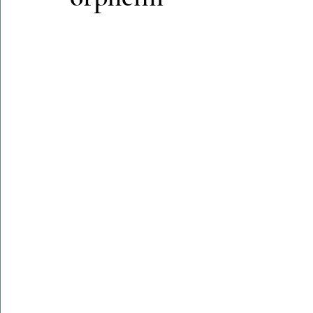
Colonies de vacances Algérie 2024
​​Focus sur une actualité
Le Hadith de la semaine
Les Noms et Attributs d'Allah
Regar
Les Mots Voyageurs