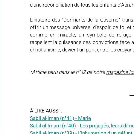
d’une réconciliation de tous les enfants d’Abra
L’histoire des “Dormants de la Caverne” transc
offrir un message universel d’espoir, de foi et 
comme un miracle, un symbole de refuge o
rappellent la puissance des convictions face au
christianisme, devient un pont entre les croyan
*Article paru dans le n°42 de notre 
magazine Iq
À LIRE AUSSI :
Sabil al-Iman (n°41) - Marie
Sabil al-Imam (n°40) - Les prejugés, leurs dim
Sabil al-Iman (n°39) - L'inhumation d'un défu