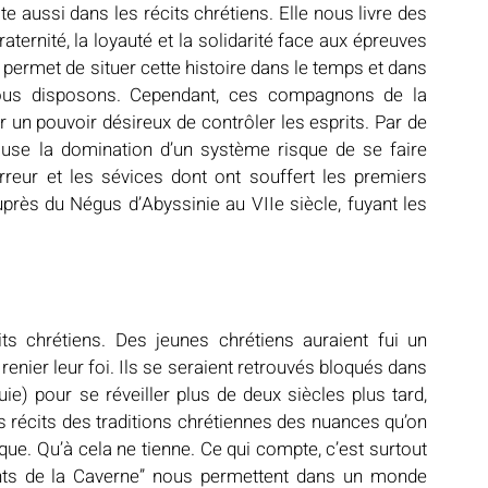
ste aussi dans les récits chrétiens. Elle nous livre des 
ternité, la loyauté et la solidarité face aux épreuves 
 permet de situer cette histoire dans le temps et dans 
 nous disposons. Cependant, ces compagnons de la 
r un pouvoir désireux de contrôler les esprits. Par de 
use la domination d’un système risque de se faire 
rreur et les sévices dont ont souffert les premiers 
rès du Négus d’Abyssinie au VIIe siècle, fuyant les 
s chrétiens. Des jeunes chrétiens auraient fui un 
enier leur foi. Ils se seraient retrouvés bloqués dans 
ie) pour se réveiller plus de deux siècles plus tard, 
es récits des traditions chrétiennes des nuances qu’on 
ue. Qu’à cela ne tienne. Ce qui compte, c’est surtout 
ants de la Caverne” nous permettent dans un monde 