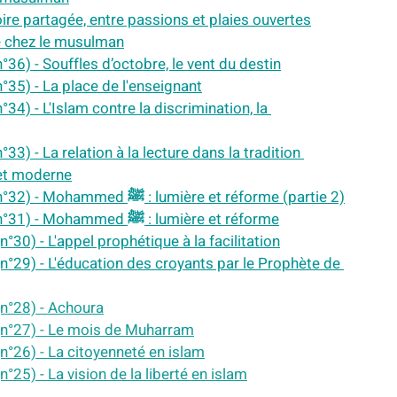
toire partagée, entre passions et plaies ouvertes
ne chez le musulman
n°36) - Souffles d’octobre, le vent du destin
n°35) - La place de l'enseignant
°34) - L'Islam contre la discrimination, la 
°33) - La relation à la lecture dans la tradition 
e et moderne
Sabil al-Iman, éclats spirituels de la semaine (n°32) - Mohammed ﷺ : lumière et réforme (partie 2)
Sabil al-Iman, éclats spirituels de la semaine (n°31) - Mohammed ﷺ : lumière et réforme
n°30) - L'appel prophétique à la facilitation
(n°29) - L'éducation des croyants par le Prophète de 
(n°28) - Achoura
 (n°27) - Le mois de Muharram
(n°26) - La citoyenneté en islam
n°25) - La vision de la liberté en islam