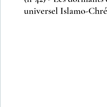
universel Islamo-Chré
Colonies de vacances Algérie 2024
​​Focus sur une actualité
Le Hadith de la semaine
Les Noms et Attributs d'Allah
Regar
Les Mots Voyageurs