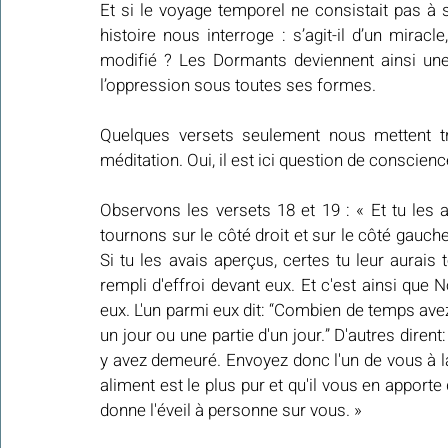
Et si le voyage temporel ne consistait pas à 
histoire nous interroge : s’agit-il d’un mirac
modifié ? Les Dormants deviennent ainsi une 
l’oppression sous toutes ses formes. 
Quelques versets seulement nous mettent tr
méditation. Oui, il est ici question de conscien
Observons les versets 18 et 19 : « Et tu les au
tournons sur le côté droit et sur le côté gauche,
Si tu les avais aperçus, certes tu leur aurais 
rempli d'effroi devant eux. Et c'est ainsi que N
eux. L'un parmi eux dit: “Combien de temps ave
un jour ou une partie d'un jour.” D'autres dire
y avez demeuré. Envoyez donc l'un de vous à la v
aliment est le plus pur et qu'il vous en apporte d
donne l'éveil à personne sur vous. » 