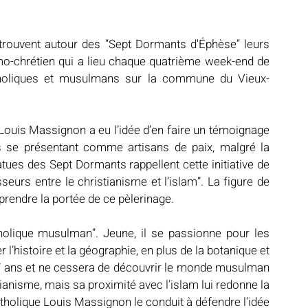
rouvent autour des “Sept Dormants d'Éphèse” leurs 
mo-chrétien qui a lieu chaque quatrième week-end de 
catholiques et musulmans sur la commune du Vieux-
 Louis Massignon a eu l’idée d’en faire un témoignage 
s se présentant comme artisans de paix, malgré la 
atues des Sept Dormants rappellent cette initiative de 
urs entre le christianisme et l’islam”. La figure de 
endre la portée de ce pèlerinage.
olique musulman”. Jeune, il se passionne pour les 
 l’histoire et la géographie, en plus de la botanique et 
 17 ans et ne cessera de découvrir le monde musulman 
stianisme, mais sa proximité avec l’islam lui redonne la 
atholique Louis Massignon le conduit à défendre l’idée 