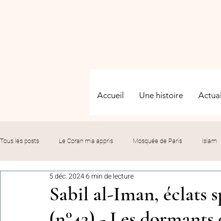
Accueil
Une histoire
Actual
Tous les posts
Le Coran m’a appris
Mosquée de Paris
Islam
5 déc. 2024
6 min de lecture
Evénements
Solidarité
Formation
Culture
Fête
Sabil al-Iman, éclats s
(n°42) - Les dormants d
commémorations
Hommage
Fédération GMP
Le bil