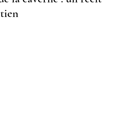
tien
Notre mosquée
Sabil al-Iman
Récits célestes
d fraternel
Lumière et lieux saints
De la Révélation à nos jours