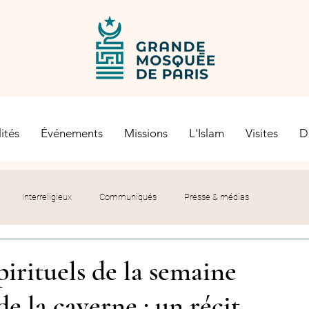
ités
Événements
Missions
L'Islam
Visites
D
Interreligieux
Communiqués
Presse & médias
s religieuses
Société civile
Certification Halal
pirituels de la semaine
e la caverne : un récit
let du Recteur
Histoire
Contexte politique