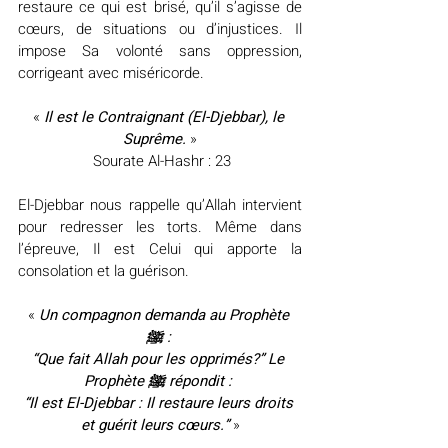
restaure ce qui est brisé, qu’il s’agisse de 
cœurs, de situations ou d’injustices. Il 
impose Sa volonté sans oppression, 
corrigeant avec miséricorde.
« 
Il est le Contraignant (El-Djebbar), le 
Suprême.
 »
 Sourate Al-Hashr : 23
El-Djebbar nous rappelle qu’Allah intervient 
pour redresser les torts. Même dans 
l’épreuve, Il est Celui qui apporte la 
consolation et la guérison.
«
 Un compagnon demanda au Prophète 
ﷺ : 
“Que fait Allah pour les opprimés?” Le 
Prophète ﷺ répondit : 
“Il est El-Djebbar : Il restaure leurs droits 
et guérit leurs cœurs.”
»