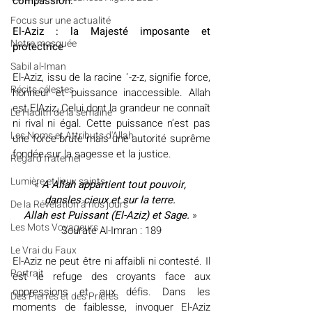
compassion.
​​Focus sur une actualité
El-Aziz : la Majesté imposante et 
Notre mosquée
protectrice
Sabil al-Iman
El-Aziz, issu de la racine ʿ-z-z, signifie force, 
Récits célestes
honneur et puissance inaccessible. Allah 
est ElAziz, Celui dont la grandeur ne connaît 
Le Hadith de la semaine
ni rival ni égal. Cette puissance n’est pas 
Les Noms et Attributs d'Allah
une force brute mais une autorité suprême 
fondée sur la sagesse et la justice.
Regard fraternel
Lumière et lieux saints
«
A Allah appartient tout pouvoir, 
dansles cieux et sur la terre. 
De la Révélation à nos jours
Allah est Puissant (El-Aziz) et Sage.
» 
Les Mots Voyageurs
Sourate Al-Imran : 189
Le Vrai du Faux
El-Aziz ne peut être ni affaibli ni contesté. Il 
Portrait
est le refuge des croyants face aux 
oppressions et aux défis. Dans les 
Des Pierres et des Prières
moments de faiblesse, invoquer El-Aziz 