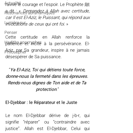
Actualité
ravive le courage et l’espoir. Le Prophète ﷺ 
a dit : « 
Demandez à Allah avec certitude, 
Résonances abrahamiques
car Il est El-Aziz, le Puissant, qui répond aux 
Lumière sur...
invocations de ceux qui ont foi
. »
Penser
Cette certitude en Allah renforce la 
Hadiths apocryphes
patience et incite à la persévérance. El-
Aziz, par Sa grandeur, inspire à ne jamais 
Philosopher
désespérer de Sa puissance.
“
Ya El-Aziz, Toi qui détiens toute force, 
donne-nous la fermeté dans les épreuves. 
Rends-nous dignes de Ton aide et de Ta 
protection
.”
El-Djebbar : le Réparateur et le Juste
Le nom El-Djebbar dérive de j-b-r, qui 
signifie “réparer” ou “contraindre avec 
justice”. Allah est El-Djebbar, Celui qui 