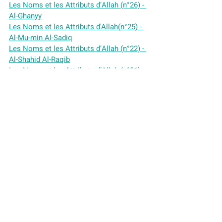
Les Noms et les Attributs d’Allah (n°26) - 
Al-Ghanyy
Les Noms et les Attributs d'Allah(n°25) - 
Al-Mu-min Al-Sadiq
Les Noms et les Attributs d’Allah (n°22) - 
Al-Shahid Al-Raqib
Les Noms et les Attributs d’Allah (n°21) - 
Al-Waliyy Al-Mawla
Les Noms et les Attributs d'Allah (n°20) - 
Al-Awwal- Al-Akhir- Al-Dhahir-Al-Batin
Les Noms et les Attributs d’Allah (n°19) - 
Al-Qawiyy Al-Matine
Les Noms et les Attributs d’Allah (n°18) - 
Al-Kabir Al-Adim
Les Noms et les 
Attributs d’Allah (n°17) - Al-Aliyy Al-A3la 
Al-Mutu3al
Les Noms et les Attributs d’Allah (n°16) - 
Al-Afuw Al-Ghafur Al-Ghafar
Les Noms et les Attributs d’Allah (n°15) - 
Al-Latif Al-Khabir