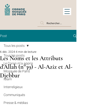
Post
Tous les posts
6 déc. 2024
4 min de lecture
Tous les posts
Les Noms et les Attributs
Le Coran m’a appris
d’Allah (n°39) - Al-Aziz et Al-
Mosquée de Paris
Djebbar
Islam
Interreligieux
Communiqués
Presse & médias