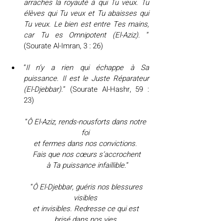
arraches la royauté à qui Tu veux. Tu 
élèves qui Tu veux et Tu abaisses qui 
Tu veux. Le bien est entre Tes mains, 
car Tu es Omnipotent (El-Aziz). 
” 
(Sourate Al-Imran, 3 : 26)
“
Il n’y a rien qui échappe à Sa 
puissance. Il est le Juste Réparateur 
(El-Djebbar).
” (Sourate Al-Hashr, 59 : 
23)
“
Ô El-Aziz, rends-nousforts dans notre 
foi 
et fermes dans nos convictions. 
Fais que nos cœurs s’accrochent
 à Ta puissance infaillible.
”
 “
Ô El-Djebbar, guéris nos blessures 
visibles 
et invisibles. Redresse ce qui est 
brisé dans nos vies 