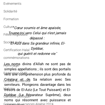
Evénements
Solidarité
Formation
Culture
“
Cœur soumis et âme apaisée, 
Tourne-toi vers Celui qui n’est jamais 
Fêtes religieuses
dépassé : 
Société civile
El-Aziz dans Sa grandeur infinie, El-
Djebbar, 
Certification Halal
qui guérit et redonne vie
.”
commémorations
Les noms divins d’Allah ne sont pas de 
Hommage
simples appellations ; ils sont des portails 
Fédération GMP
vers une compréhension plus profonde du 
Créateur et de Sa relation avec Ses 
Le billet du Recteur
serviteurs. Plongeons davantage dans les 
Histoire
trésors de El-Aziz (Le Tout Puissant) et El-
Djebbar (Le Réparateur Suprême), deux 
Contexte politique
noms qui résonnent avec puissance et 
Colonies de vacances Algérie 2024