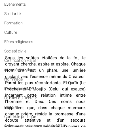
Evénements
Solidarité
Formation
Culture
Fêtes religieuses
Société civile
Sous les voûtes étoilées de la foi, le 
Certification Halal
croyant cherche, aspire et espère. Chaque 
commémorations
Nom divin est un phare, une lumière 
guidant vers l’essence même du Créateur. 
Hommage
Parmi les plus réconfortants, El-Qarîb (Le 
Fédération GMP
Proche) et ElMoujib (Celui qui exauce) 
incarnent cette relation intime entre 
Le billet du Recteur
l’homme et Dieu. Ces noms nous 
Histoire
rappellent que, dans chaque murmure, 
chaque prière, réside la promesse d’une 
Contexte politique
écoute attentive et d’un secours 
Colonies de vacances Algérie 2024
imminent. Dès lors, pénétrons l’univers de 