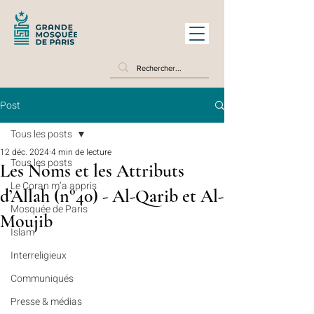
Post
Tous les posts
12 déc. 2024
4 min de lecture
Tous les posts
Les Noms et les Attributs
Le Coran m’a appris
d’Allah (n°40) - Al-Qarib et Al-
Mosquée de Paris
Moujib
Islam
Interreligieux
Communiqués
Presse & médias