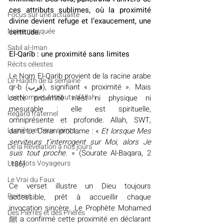
ces attributs sublimes, où la proximité 
​​Focus sur une actualité
divine devient refuge et l’exaucement, une 
Notre mosquée
certitude.
Sabil al-Iman
El-Qarîb : une proximité sans limites
Récits célestes
Le Nom El-Qarib provient de la racine arabe 
Le Hadith de la semaine
qr-b (قرب), signifiant « proximité ». Mais 
Les Noms et Attributs d'Allah
cette proximité n’est ni physique ni 
mesurable : elle est spirituelle, 
Regard fraternel
omniprésente et profonde. Allah, SWT, 
Lumière et lieux saints
dans Le Coran proclame : « 
Et lorsque Mes 
serviteurs t’interrogent sur Moi, alors Je 
De la Révélation à nos jours
suis tout proche. 
» (Sourate Al-Baqara, 2 
Les Mots Voyageurs
:186).
Le Vrai du Faux
Ce verset illustre un Dieu toujours 
Portrait
accessible, prêt à accueillir chaque 
invocation sincère. Le Prophète Mohamed 
Des Pierres et des Prières
ﷺ
 a confirmé cette proximité en déclarant 