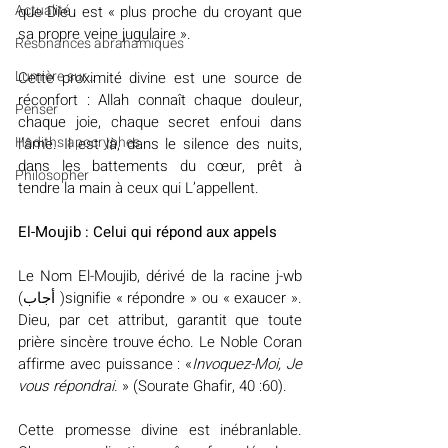
Actualité
que Dieu est « plus proche du croyant que 
sa propre veine jugulaire ». 
Résonances abrahamiques
Lumière sur...
Cette proximité divine est une source de 
réconfort : Allah connaît chaque douleur, 
Penser
chaque joie, chaque secret enfoui dans 
Hadiths apocryphes
l’âme. Il est là, dans le silence des nuits, 
dans les battements du cœur, prêt à 
Philosopher
tendre la main à ceux qui L’appellent.
El-Moujib : Celui qui répond aux appels
Le Nom El-Moujib, dérivé de la racine j-wb 
(أجاب )signifie « répondre » ou « exaucer ». 
Dieu, par cet attribut, garantit que toute 
prière sincère trouve écho. Le Noble Coran 
affirme avec puissance : «
Invoquez-Moi, Je 
vous répondrai.
 » (Sourate Ghafir, 40 :60). 
Cette promesse divine est inébranlable. 