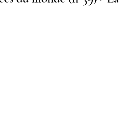
Notre mosquée
Sabil al-Iman
Récits célestes
d fraternel
Lumière et lieux saints
De la Révélation à nos jours