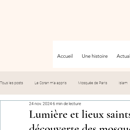
Accueil
Une histoire
Actual
Tous les posts
Le Coran m’a appris
Mosquée de Paris
Islam
24 nov. 2024
6 min de lecture
Evénements
Solidarité
Formation
Culture
Fête
Lumière et lieux saints
découverte des mosqué
commémorations
Hommage
Fédération GMP
Le bil