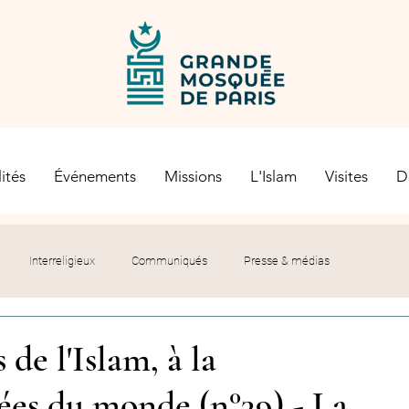
ités
Événements
Missions
L'Islam
Visites
D
Interreligieux
Communiqués
Presse & médias
s religieuses
Société civile
Certification Halal
 de l'Islam, à la
es du monde (n°39) - La
let du Recteur
Histoire
Contexte politique