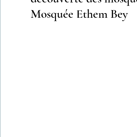
Mosquée Ethem Bey
Colonies de vacances Algérie 2024
​​Focus sur une actualité
Le Hadith de la semaine
Les Noms et Attributs d'Allah
Regar
Les Mots Voyageurs