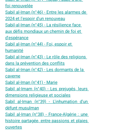
foi renouvelée
Sabil al-Iman (n°46) - Entre les alarmes de 
2024 et l'espoir d'un renouveau
Sabil-al-Iman (n°45) - La résilience face 
aux défis mondiaux un chemin de foi et 
d'espérance
Sabil al-Iman (n°44) - Foi, espoir et 
humanité
Sabil al-Iman (n°43) - Le rôle des religions 
dans la prévention des conflits
Sabil al-Iman (n°42) - Les dormants de la 
caverne
Sabil al-Iman (n°41) - Marie
Sabil al-Imam (n°40) - Les prejugés, leurs 
dimensions religieuse et sociales
Sabil al-Iman (n°39) - L'inhumation d'un 
défunt musulman
Sabil al-Iman (n°38) - France-Algérie : une 
histoire partagée, entre passions et plaies 
ouvertes