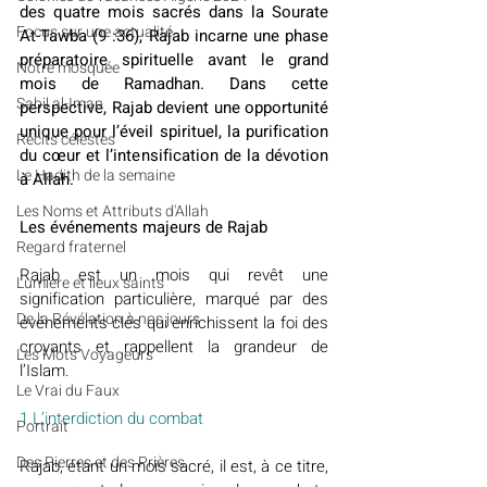
des quatre mois sacrés dans la Sourate 
​​Focus sur une actualité
At-Tawba (9 :36), Rajab incarne une phase 
préparatoire spirituelle avant le grand 
Notre mosquée
mois de Ramadhan. Dans cette 
Sabil al-Iman
perspective, Rajab devient une opportunité 
unique pour l’éveil spirituel, la purification 
Récits célestes
du cœur et l’intensification de la dévotion 
Le Hadith de la semaine
à Allah.
Les Noms et Attributs d'Allah
Les événements majeurs de Rajab
Regard fraternel
Rajab est un mois qui revêt une 
Lumière et lieux saints
signification particulière, marqué par des 
De la Révélation à nos jours
événements clés qui enrichissent la foi des 
croyants et rappellent la grandeur de 
Les Mots Voyageurs
l’Islam.
Le Vrai du Faux
1.L’interdiction du combat
Portrait
Des Pierres et des Prières
Rajab, étant un mois sacré, il est, à ce titre, 