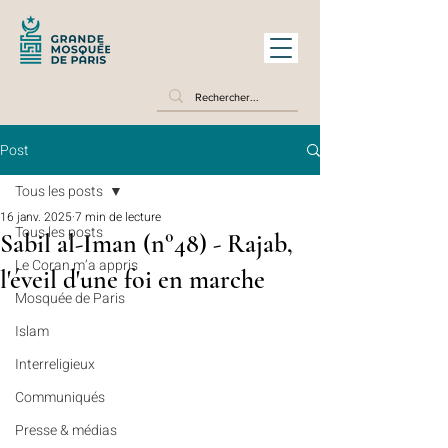
Post
Tous les posts
16 janv. 2025
7 min de lecture
Tous les posts
Sabil al-Iman (n°48) - Rajab,
Le Coran m’a appris
l'éveil d'une foi en marche
Mosquée de Paris
Islam
Interreligieux
Communiqués
Presse & médias