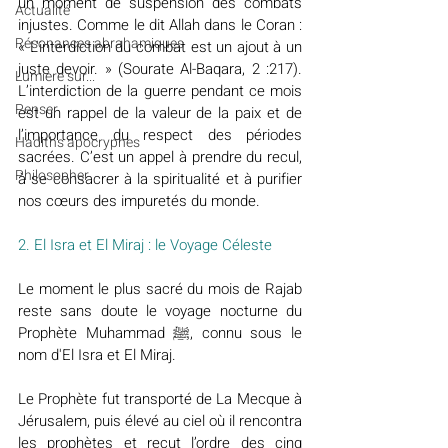
un moment de suspension des combats 
Actualité
injustes. Comme le dit Allah dans le Coran : 
Résonances abrahamiques
« L'interdiction du combat est un ajout à un 
juste devoir. » (Sourate Al-Baqara, 2 :217). 
Lumière sur...
L’interdiction de la guerre pendant ce mois 
Penser
est un rappel de la valeur de la paix et de 
l’importance du respect des périodes 
Hadiths apocryphes
sacrées. C’est un appel à prendre du recul, 
Philosopher
à se consacrer à la spiritualité et à purifier 
nos cœurs des impuretés du monde.
2. El Isra et El Miraj : le Voyage Céleste
Le moment le plus sacré du mois de Rajab 
reste sans doute le voyage nocturne du 
Prophète Muhammad ﷺ, connu sous le 
nom d'El Isra et El Miraj. 
Le Prophète fut transporté de La Mecque à 
Jérusalem, puis élevé au ciel où il rencontra 
les prophètes et reçut l’ordre des cinq 