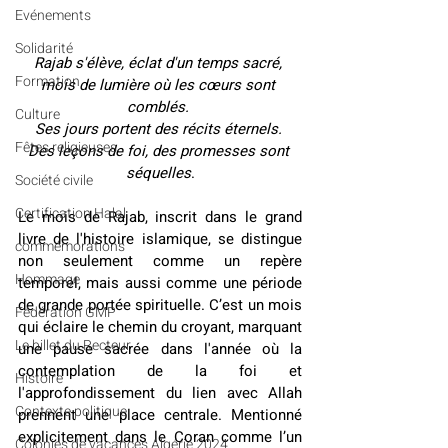
Evénements
Solidarité
Rajab s'élève, éclat d'un temps sacré, 
Formation
mois de lumière où les cœurs sont 
comblés. 
Culture
Ses jours portent des récits éternels. 
Fêtes religieuses
Des leçons de foi, des promesses sont 
séquelles
.
Société civile
Certification Halal
Le mois de Rajab, inscrit dans le grand 
livre de l'histoire islamique, se distingue 
commémorations
non seulement comme un repère 
Hommage
temporel, mais aussi comme une période 
de grande portée spirituelle. C’est un mois 
Fédération GMP
qui éclaire le chemin du croyant, marquant 
Le billet du Recteur
une pause sacrée dans l'année où la 
contemplation de la foi et 
Histoire
l'approfondissement du lien avec Allah 
Contexte politique
prennent une place centrale. Mentionné 
explicitement dans le Coran comme l’un 
Colonies de vacances Algérie 2024