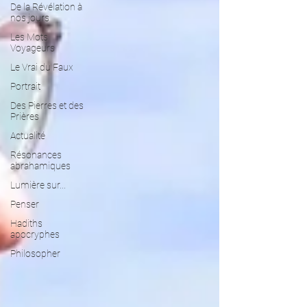
De la Révélation à
nos jours
Les Mots
Voyageurs
Le Vrai du Faux
Portrait
Des Pierres et des
Prières
Actualité
Résonances
abrahamiques
Lumière sur...
Penser
Hadiths
apocryphes
Philosopher