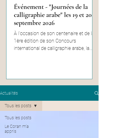
Événement - "Journées de la
calligraphie arabe" les 19 et 20
septembre 2026
À l'occasion de son centenaire et de la
1ère édition de son Concours
international de calligraphie arabe, la
Grande Mosquée de Paris organise
deux journées consacrées à cet art
majeur du monde musulman le week-
end des 19 et 20 septembre 2026. Vous
pourrez assister à la soirée du Concours
international (gratuit sur inscription),
Actualités
participer à des ateliers de calligraphie
Tous les posts
arabe conduits par les membres du jury
de notre concours (également gratuit
Tous les posts
sur inscription), tout en contin
Le Coran m’a
appris