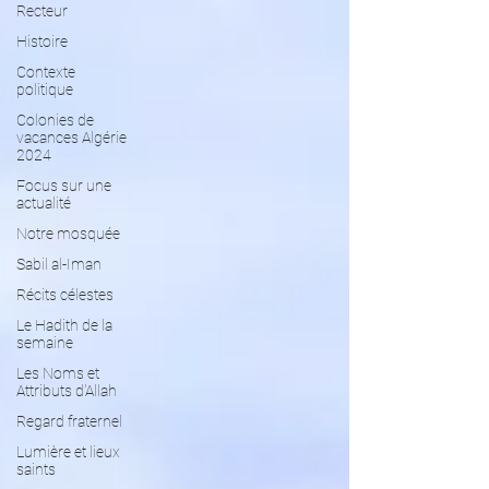
Recteur
Histoire
Contexte
politique
Colonies de
vacances Algérie
2024
​​Focus sur une
actualité
Notre mosquée
Sabil al-Iman
Récits célestes
Le Hadith de la
semaine
Les Noms et
Attributs d'Allah
Regard fraternel
Lumière et lieux
saints