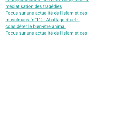
médiatisation des tragédies
Focus sur une actualité de l’islam et des 
musulmans (n°11) - Abattage rituel : 
considérer le bien-être animal
Focus sur une actualité de l’islam et des 
musulmans (n°9) - La Omra durant 
Ramadan : afflux de pèlerins à Médine et 
La Mecque
Focus sur une actualité de l'islam et des 
musulmans (n°8) - Ramadan et sport en 
France entre intimité religieuse et opinion 
publique
Focus sur une actualité de l'islam et des 
musulmans (n°7) - l'assemblÉe générale 
demande de nommer un envoyé spécial 
des Nations Unies chargé de lutter contre 
l'islamophobie
Focus sur une actualité de l'islam et des 
musulmans (n°6) - Le ramadan une 
opportunité économique