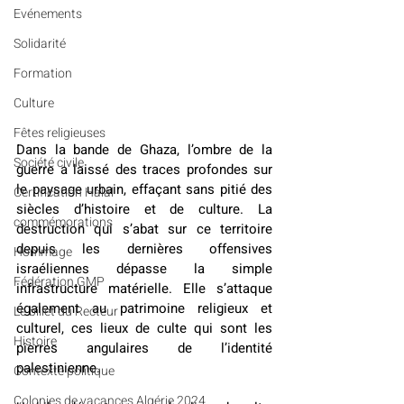
Evénements
Solidarité
Formation
Culture
Fêtes religieuses
Dans la bande de Ghaza, l’ombre de la 
Société civile
guerre a laissé des traces profondes sur 
le paysage urbain, effaçant sans pitié des 
Certification Halal
siècles d’histoire et de culture. La 
commémorations
destruction qui s’abat sur ce territoire 
depuis les dernières offensives 
Hommage
israéliennes dépasse la simple 
Fédération GMP
infrastructure matérielle. Elle s’attaque 
également au patrimoine religieux et 
Le billet du Recteur
culturel, ces lieux de culte qui sont les 
Histoire
pierres angulaires de l’identité 
palestinienne.
Contexte politique
Colonies de vacances Algérie 2024