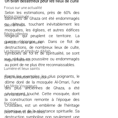
Un bilan désastreux pour les lieux de culte
​​Focus sur une actualité
Selon les estimations, près de 60% des 
Notre mosquée
bâtiments de Ghaza ont été endommagés 
ou détruits, touchant inévitablement les 
Sabil al-Iman
mosquées, les églises, et autres édifices 
Récits célestes
religieux qui peuplent ce territoire. La 
guerre n’épargne rien. Dans ce flot de 
Le Hadith de la semaine
destructions, de nombreux lieux de culte, 
Les Noms et Attributs d'Allah
symboles de foi et de spiritualité, se sont 
vus réduits en poussière ou endommagés 
Regard fraternel
au point de ne plus être reconnaissables.
Lumière et lieux saints
Parmi les exemples les plus poignants, le 
De la Révélation à nos jours
dôme doré de la mosquée Al-Omari, l’une 
Les Mots Voyageurs
des plus anciennes de Ghaza, a été 
sévèrement touché. Cette mosquée, dont 
Le Vrai du Faux
la construction remonte à l’époque des 
Portrait
Croisades, est un emblème de l’héritage 
islamique et de la résistance spirituelle. Sa 
Des Pierres et des Prières
destruction symbolise non seulement une 