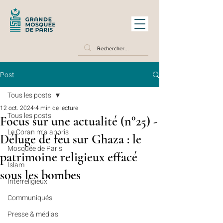
Post
Tous les posts
12 oct. 2024
4 min de lecture
Tous les posts
Focus sur une actualité (n°25) -
Le Coran m’a appris
Déluge de feu sur Ghaza : le
Mosquée de Paris
patrimoine religieux effacé
Islam
sous les bombes
Interreligieux
Communiqués
Presse & médias