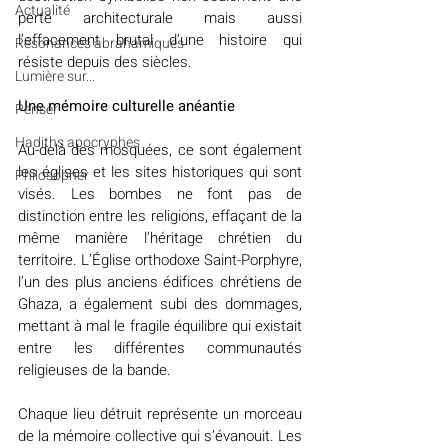
Actualité
perte architecturale mais aussi 
l’effacement brutal d’une histoire qui 
Résonances abrahamiques
résiste depuis des siècles.
Lumière sur...
Une mémoire culturelle anéantie
Penser
Hadiths apocryphes
Au-delà des mosquées, ce sont également 
les églises et les sites historiques qui sont 
Philosopher
visés. Les bombes ne font pas de 
distinction entre les religions, effaçant de la 
même manière l’héritage chrétien du 
territoire. L’Église orthodoxe Saint-Porphyre, 
l’un des plus anciens édifices chrétiens de 
Ghaza, a également subi des dommages, 
mettant à mal le fragile équilibre qui existait 
entre les différentes communautés 
religieuses de la bande.
Chaque lieu détruit représente un morceau 
de la mémoire collective qui s’évanouit. Les 