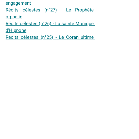
engagement
Récits célestes (n°27) - Le Prophète 
orphelin
Récits célestes (n°26) - La sainte Monique 
d'Hippone
Récits célestes (n°25) - Le Coran ultime 
révélation divine réhabilite Eve mère de 
l'humanité
Récits célestes (n°24) - La fraternité 
humaine, une feuille de route universelle
Récits célestes (n°23) - La délégation de 
Najran et la rencontre avec le Prophète
Récits célestes (n°22) - Assia : vertus et 
influence à travers les âges
Récits célestes (n°21) - Réflexions sur la 
bienveillance et la vérité en Islam
Récits célestes (n°20) - Quand Marie unit 
musulmans et chrétiens à Bethleem en 
Palestine
Récits célestes (n°19) - L’art et la 