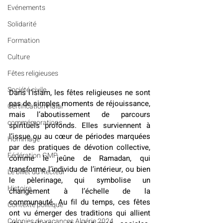
Evénements
Solidarité
Formation
Culture
Fêtes religieuses
Société civile
Dans l’islam, les fêtes religieuses ne sont 
pas de simples moments de réjouissance, 
Certification Halal
mais l’aboutissement de parcours 
commémorations
spirituels profonds. Elles surviennent à 
l’issue ou au cœur de périodes marquées 
Hommage
par des pratiques de dévotion collective, 
Fédération GMP
comme le jeûne de Ramadan, qui 
transforme l’individu de l’intérieur, ou bien 
Le billet du Recteur
le pèlerinage, qui symbolise un 
Histoire
changement à l’échelle de la 
communauté. Au fil du temps, ces fêtes 
Contexte politique
ont vu émerger des traditions qui allient 
Colonies de vacances Algérie 2024