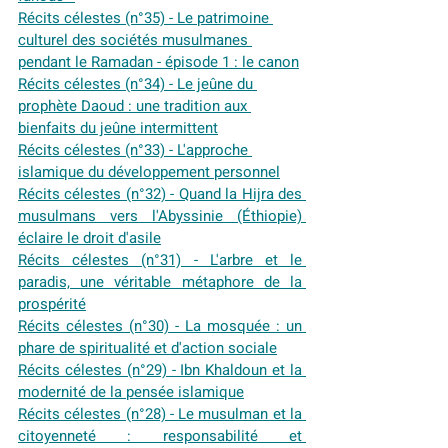
Récits célestes (n°35) - Le patrimoine 
culturel des sociétés musulmanes 
pendant le Ramadan - épisode 1 : le canon
Récits célestes (n°34) - Le jeûne du 
prophète Daoud : une tradition aux 
bienfaits du jeûne intermittent
Récits célestes (n°33) - L'approche 
islamique du développement personnel
Récits célestes (n°32) - Quand la Hijra des 
musulmans vers l'Abyssinie (Éthiopie) 
éclaire le droit d'asile
Récits célestes (n°31) - L'arbre et le 
paradis, une véritable métaphore de la 
prospérité
Récits célestes (n°30) - La mosquée : un 
phare de spiritualité et d'action sociale
Récits célestes (n°29) - Ibn Khaldoun et la 
modernité de la pensée islamique
Récits célestes (n°28) - Le musulman et la 
citoyenneté : responsabilité et 