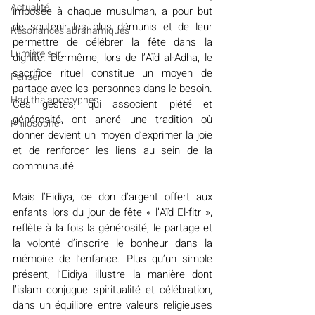
Actualité
imposée à chaque musulman, a pour but 
de soutenir les plus démunis et de leur 
Résonances abrahamiques
permettre de célébrer la fête dans la 
Lumière sur...
dignité. De même, lors de l’Aïd al-Adha, le 
sacrifice rituel constitue un moyen de 
Penser
partage avec les personnes dans le besoin. 
Hadiths apocryphes
Ces gestes, qui associent piété et 
générosité, ont ancré une tradition où 
Philosopher
donner devient un moyen d’exprimer la joie 
et de renforcer les liens au sein de la 
communauté. 
Mais l’Eidiya, ce don d’argent offert aux 
enfants lors du jour de fête « l’Aïd El-fitr », 
reflète à la fois la générosité, le partage et 
la volonté d’inscrire le bonheur dans la 
mémoire de l’enfance. Plus qu’un simple 
présent, l’Eidiya illustre la manière dont 
l’islam conjugue spiritualité et célébration, 
dans un équilibre entre valeurs religieuses 