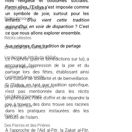
rites religieux et coutumes sociales. 
Parmi elles, l’Eidiya s’est imposée comme 
​​Focus sur une actualité
un symbole de joie, surtout pour les 
Notre mosquée
enfants.
 D’où vient cette tradition 
aujourd’hui en voie de disparition
 ? C’est 
Sabil al-Iman
ce que nous allons explorer ensemble.
Récits célestes
Aux origines d’une tradition de partage
Le Hadith de la semaine
Les Noms et Attributs d'Allah
Le Prophète (paix et bénédictions sur lui), a 
encouragé l’expression de la joie et du 
Regard fraternel
partage lors des fêtes, établissant ainsi 
Lumière et lieux saints
une culture de solidarité et de bienveillance. 
Si l’Eidiya, en tant que tradition spécifique, 
De la Révélation à nos jours
n’est pas mentionnée dans les récits 
Les Mots Voyageurs
prophétiques, l’idée d’offrir et de répandre la 
joie à travers des dons trouve ses racines 
Le Vrai du Faux
dans les pratiques instaurées dès les 
Portrait
débuts de l’islam. 
Des Pierres et des Prières
À l’approche de l’Aïd al-Fitr, la Zakat al-Fitr, 