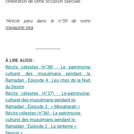
célébration de cette occasion spéciale.
*Article paru dans le n°59 de notre 
magazine Iqra
.
______________
À LIRE AUSSI :
Récits célestes (n°38) - Le patrimoine 
culturel des musulmans pendant le 
Ramadan 
- É
pisode 4 : Les rites de la Nuit 
du Destin
Récits célestes (n°37) - Le-patrimoine-
culturel-des-musulmans-pendant-le-
Ramadan 
- É
pisode 3 : 
« Mesaharati »
Récits célestes (n°36) - Le patrimoine 
culturel des musulmans pendant le 
Ramadan - Épisode 2 : La lanterne « 
fanous »