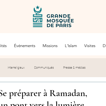
ités
Événements
Missions
L'Islam
Visites
D
Interreligieux
Communiqués
Presse & médias
s religieuses
Société civile
Certification Halal
- Se préparer à Ramadan,
un pont vers la lumière
let du Recteur
Histoire
Contexte politique