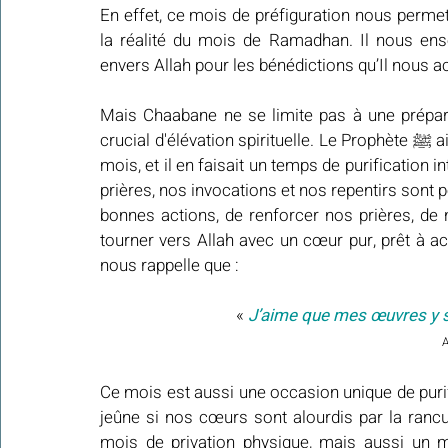
En effet, ce mois de préfiguration nous permet 
la réalité du mois de Ramadhan. Il nous enseig
envers Allah pour les bénédictions qu’Il nous a
Mais Chaabane ne se limite pas à une prépa
crucial d'élévation spirituelle. Le Prophète ﷺ aimait que ses actions soient élevées vers Allah en ce 
mois, et il en faisait un temps de purification 
prières, nos invocations et nos repentirs sont po
bonnes actions, de renforcer nos prières, de 
tourner vers Allah avec un cœur pur, prêt à accu
nous rappelle que :
« 
J’aime que mes œuvres y so
A
Ce mois est aussi une occasion unique de purifi
jeûne si nos cœurs sont alourdis par la ranc
mois de privation physique, mais aussi un mois