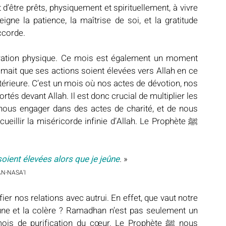
d’être prêts, physiquement et spirituellement, à vivre 
ne la patience, la maîtrise de soi, et la gratitude 
ccorde.
ration physique. Ce mois est également un moment 
intérieure. C’est un mois où nos actes de dévotion, nos 
rtés devant Allah. Il est donc crucial de multiplier les 
nous engager dans des actes de charité, et de nous 
eillir la miséricorde infinie d’Allah. Le Prophète ﷺ 
ient élevées alors que je jeûne
. » 
N-NASA’I
er nos relations avec autrui. En effet, que vaut notre 
une et la colère ? Ramadhan n’est pas seulement un 
 de purification du cœur. Le Prophète ﷺ nous 