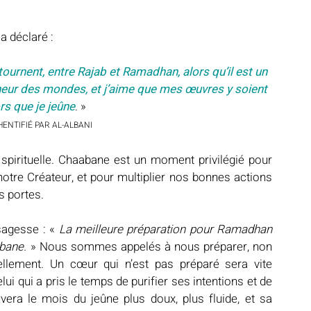
s, a déclaré :
urnent, entre Rajab et Ramadhan, alors qu’il est un 
neur des mondes, et j’aime que mes œuvres y soient 
rs que je jeûne
. » 
HENTIFIÉ PAR AL-ALBANI
 spirituelle. Chaabane est un moment privilégié pour 
otre Créateur, et pour multiplier nos bonnes actions 
s portes.
sagesse : «
 La meilleure préparation pour Ramadhan 
bane. 
» Nous sommes appelés à nous préparer, non 
llement. Un cœur qui n’est pas préparé sera vite 
i qui a pris le temps de purifier ses intentions et de 
era le mois du jeûne plus doux, plus fluide, et sa 