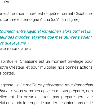
incère. 
rer à ce mois sacré est de jeûner durant Chaabane. 
 mois-ci, comme en témoigne Aïcha (qu’Allah l’agrée) :
urnent, entre Rajab et Ramadhan, alors qu’il est un 
gneur des mondes, et j’aime que mes œuvres y soient 
rs que je jeûne.
 » 
HENTIFIÉ PAR AL-ALBANI
 spirituelle. Chaabane est un moment privilégié pour 
otre Créateur, et pour multiplier nos bonnes actions 
s portes.
sagesse : « 
La meilleure préparation pour Ramadhan 
abane.
 » Nous sommes appelés à nous préparer, non 
llement. Un cœur qui n’est pas préparé sera vite 
i qui a pris le temps de purifier ses intentions et de 