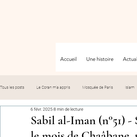
Accueil
Une histoire
Actual
Tous les posts
Le Coran m’a appris
Mosquée de Paris
Islam
6 févr. 2025
8 min de lecture
Evénements
Solidarité
Formation
Culture
Fête
Sabil al-Iman (n°51) 
le mois de Chaâbane, 
commémorations
Hommage
Fédération GMP
Le bil