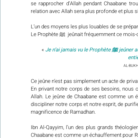
se rapprocher d’Allah pendant Chaabane trouv
relation avec Allah sera plus profonde et plus s
L’un des moyens les plus louables de se prépar
Le Prophète ﷺ  jeûnait fréquemment c
« 
Je n’ai jamais vu le Prophète ﷺ jeûner autant que durant Chaabane. Il le jeûnait presque 
enti
AL-BUKH
Ce jeûne n’est pas simplement un acte de privatio
En privant notre corps de ses besoins, nous 
Allah. Le jeûne de Chaabane est comme un é
discipliner notre corps et notre esprit, de puri
magnificence de Ramadhan.
Ibn Al-Qayyim, l’un des plus grands théologiens
Chaabane est comme un échauffement pour Ramad