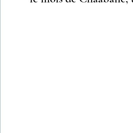
Colonies de vacances Algérie 2024
​​Focus sur une actualité
Le Hadith de la semaine
Les Noms et Attributs d'Allah
Regar
Les Mots Voyageurs