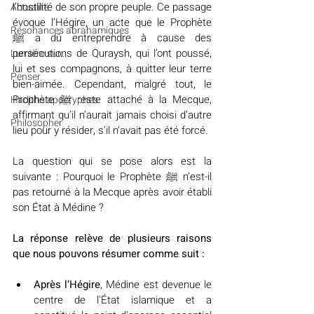
l’hostilité de son propre peuple. Ce passage 
Actualité
évoque l’Hégire, un acte que le Prophète 
Résonances abrahamiques
ﷺ a dû entreprendre à cause des 
persécutions de Quraysh, qui l’ont poussé, 
Lumière sur...
lui et ses compagnons, à quitter leur terre 
Penser
bien-aimée. Cependant, malgré tout, le 
Prophète ﷺ reste attaché à la Mecque, 
Hadiths apocryphes
affirmant qu’il n’aurait jamais choisi d’autre 
Philosopher
lieu pour y résider, s'il n'avait pas été forcé.
La question qui se pose alors est la 
suivante : Pourquoi le Prophète ﷺ n’est-il 
pas retourné à la Mecque après avoir établi 
son État à Médine ?
La réponse relève de plusieurs raisons 
que nous pouvons résumer comme suit :
Après l’Hégire
, Médine est devenue le 
centre de l'État islamique et a 