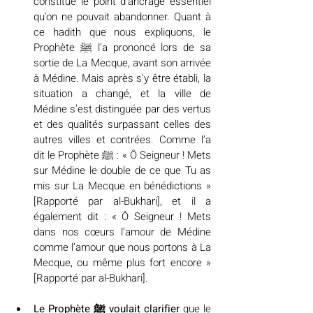
constitué le point d'ancrage essentiel 
qu'on ne pouvait abandonner. Quant à 
ce hadith que nous expliquons, le 
Prophète ﷺ l’a prononcé lors de sa 
sortie de La Mecque, avant son arrivée 
à Médine. Mais après s’y être établi, la 
situation a changé, et la ville de 
Médine s’est distinguée par des vertus 
et des qualités surpassant celles des 
autres villes et contrées. Comme l’a 
dit le Prophète ﷺ : « Ô Seigneur ! Mets 
sur Médine le double de ce que Tu as 
mis sur La Mecque en bénédictions » 
[Rapporté par al-Bukhari], et il a 
également dit : « Ô Seigneur ! Mets 
dans nos cœurs l’amour de Médine 
comme l’amour que nous portons à La 
Mecque, ou même plus fort encore » 
[Rapporté par al-Bukhari].
Le Prophète ﷺ voulait clarifier
 que le 