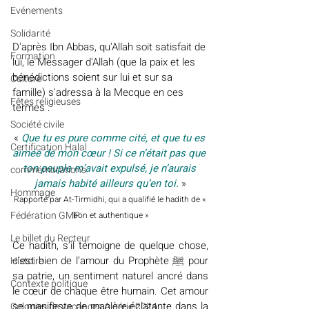
Evénements
Solidarité
D'après Ibn Abbas, qu'Allah soit satisfait de 
Formation
lui, le Messager d'Allah (que la paix et les 
bénédictions soient sur lui et sur sa 
Culture
famille) s'adressa à la Mecque en ces 
Fêtes religieuses
termes :
Société civile
« 
Que tu es pure comme cité, et que tu es 
Certification Halal
aimée de mon cœur ! Si ce n’était pas que 
ton peuple m’avait expulsé, je n’aurais 
commémorations
jamais habité ailleurs qu’en toi.
 »
Hommage
Rapporté par At-Tirmidhi, qui a qualifié le hadith de « 
Fédération GMP
bon et authentique »
Le billet du Recteur
Ce hadith, s’il témoigne de quelque chose, 
c’est bien de l’amour du Prophète ﷺ pour 
Histoire
sa patrie, un sentiment naturel ancré dans 
Contexte politique
le cœur de chaque être humain. Cet amour 
se manifeste de manière éclatante dans la 
Colonies de vacances Algérie 2024