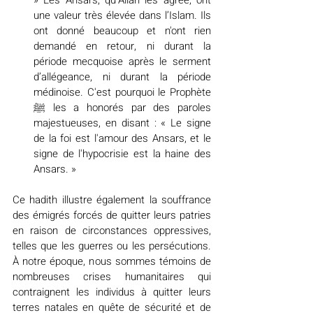
» Les Ansars, qu’Allah les agrée, ont 
une valeur très élevée dans l’Islam. Ils 
ont donné beaucoup et n'ont rien 
demandé en retour, ni durant la 
période mecquoise après le serment 
d’allégeance, ni durant la période 
médinoise. C'est pourquoi le Prophète 
ﷺ les a honorés par des paroles 
majestueuses, en disant : « Le signe 
de la foi est l'amour des Ansars, et le 
signe de l'hypocrisie est la haine des 
Ansars. »
Ce hadith illustre également la souffrance 
des émigrés forcés de quitter leurs patries 
en raison de circonstances oppressives, 
telles que les guerres ou les persécutions. 
À notre époque, nous sommes témoins de 
nombreuses crises humanitaires qui 
contraignent les individus à quitter leurs 
terres natales en quête de sécurité et de 