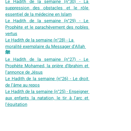
Le Hadith de la semaine (n°30) - La 
suppression des obstacles et le rôle 
essentiel de la médecine en Islam
Le Hadith de la semaine (n°29) - Le 
Prophète et le parachèvement des nobles 
vertus
Le Hadith de la semaine (n°28) - La 
moralité exemplaire du Messager d’Allah 
ﷺ
Le Hadith de la semaine (n°27) - Le 
Prophète Mohamed, la prière d'Ibrahim et 
l'annonce de Jésus
Le Hadith de la semaine (n°26) - Le droit 
de l'âme au repos
Le Hadith de la semaine (n°25) - Enseigner 
aux enfants la natation, le tir à l'arc et 
l'équitation
Le Hadith de la semaine (n°24) - ‘Le jeûne 
de Achoura’
Le Hadith de la semaine (n°23) - ‘Le jeûne 
du mois sacré d’Allah, Al-Muharram’