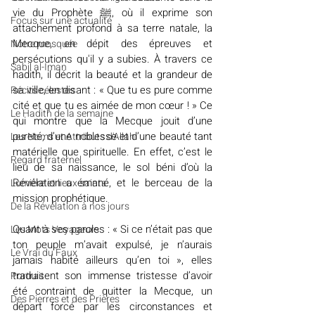
vie du Prophète ﷺ, où il exprime son 
​​Focus sur une actualité
attachement profond à sa terre natale, la 
Mecque, en dépit des épreuves et 
Notre mosquée
persécutions qu'il y a subies. À travers ce 
Sabil al-Iman
hadith, il décrit la beauté et la grandeur de 
sa ville, en disant : « Que tu es pure comme 
Récits célestes
cité et que tu es aimée de mon cœur ! » Ce 
Le Hadith de la semaine
qui montre que la Mecque jouit d’une 
pureté, d’une noblesse et d’une beauté tant 
Les Noms et Attributs d'Allah
matérielle que spirituelle. En effet, c’est le 
Regard fraternel
lieu de sa naissance, le sol béni d’où la 
Révélation a émané, et le berceau de la 
Lumière et lieux saints
mission prophétique.
De la Révélation à nos jours
Quant à ses paroles : « Si ce n’était pas que 
Les Mots Voyageurs
ton peuple m’avait expulsé, je n’aurais 
Le Vrai du Faux
jamais habité ailleurs qu’en toi », elles 
traduisent son immense tristesse d’avoir 
Portrait
été contraint de quitter la Mecque, un 
Des Pierres et des Prières
départ forcé par les circonstances et 