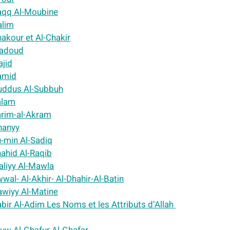
Haqq Al-Moubine
alim
hakour et Al-Chakir
-Wadoud
ajid
Hamid
-Quddus Al-Subbuh
Salam
Karim-al-Akram
Ghanyy
u-min Al-Sadiq
hahid Al-Raqib
Waliyy Al-Mawla
wwal- Al-Akhir- Al-Dhahir-Al-Batin
Qawiyy Al-Matine
abir Al-Adim
Les Noms et les Attributs d’Allah 