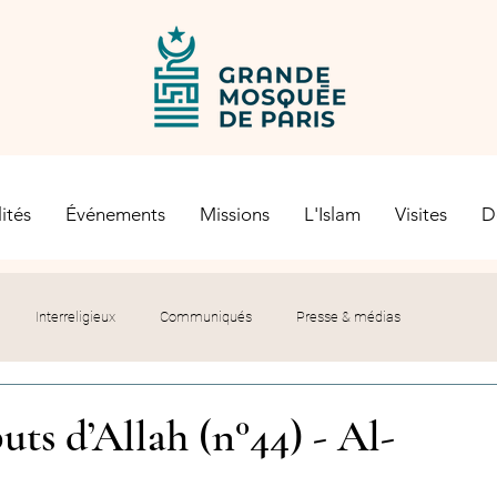
ités
Événements
Missions
L'Islam
Visites
D
Interreligieux
Communiqués
Presse & médias
s religieuses
Société civile
Certification Halal
uts d’Allah (n°44) - Al-
let du Recteur
Histoire
Contexte politique