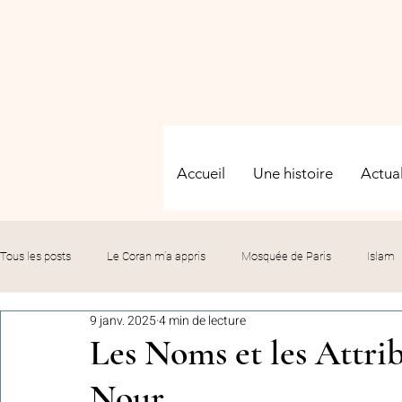
Accueil
Une histoire
Actual
Tous les posts
Le Coran m’a appris
Mosquée de Paris
Islam
9 janv. 2025
4 min de lecture
Evénements
Solidarité
Formation
Culture
Fête
Les Noms et les Attrib
Nour
commémorations
Hommage
Fédération GMP
Le bil