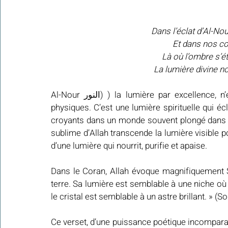
Dans l’éclat d’Al-Nou
Et dans nos cœu
Là où l’ombre s’ét
La lumière divine n
Al-Nour النور) ) la lumière par excellence, n’est pas une simple clarté qui dissipe les ténèbres 
physiques. C’est une lumière spirituelle qui éc
croyants dans un monde souvent plongé dans l’
sublime d’Allah transcende la lumière visible p
d’une lumière qui nourrit, purifie et apaise.
Dans le Coran, Allah évoque magnifiquement Sa
terre. Sa lumière est semblable à une niche où 
le cristal est semblable à un astre brillant. » (S
Ce verset, d’une puissance poétique incomparabl