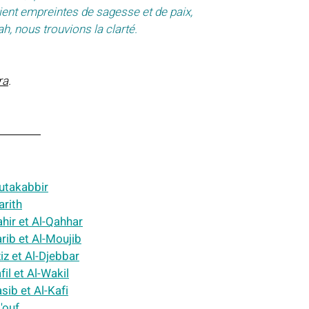
soient empreintes de sagesse et de paix,
ah, nous trouvions la clarté.
ra
.
Mutakabbir
arith
ahir et Al-Qahhar
arib et Al-Moujib
iz et Al-Djebbar
fil et Al-Wakil
sib et Al-Kafi
'ouf