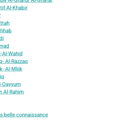
Afuw Al-Ghafur Al-Ghafar
tif Al-Khabir
r
attah
Wahhab
di
Samad
d-Al-Wahid
iq- Al-Razzaq
k- Al-Mliik
iq
Al-Qayyum
an Al-Rahim
lus belle connaissance