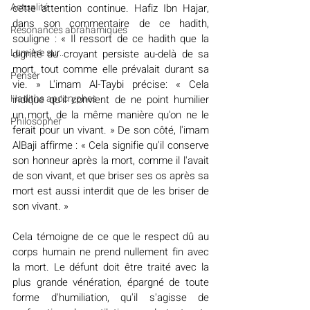
Actualité
cette attention continue. Hafiz Ibn Hajar, 
dans son commentaire de ce hadith, 
Résonances abrahamiques
souligne : « Il ressort de ce hadith que la 
Lumière sur...
dignité du croyant persiste au-delà de sa 
mort, tout comme elle prévalait durant sa 
Penser
vie. » L'imam Al-Taybi précise: « Cela 
Hadiths apocryphes
indique qu'il convient de ne point humilier 
un mort, de la même manière qu'on ne le 
Philosopher
ferait pour un vivant. » De son côté, l'imam 
AlBaji affirme : « Cela signifie qu'il conserve 
son honneur après la mort, comme il l'avait 
de son vivant, et que briser ses os après sa 
mort est aussi interdit que de les briser de 
son vivant. »
Cela témoigne de ce que le respect dû au 
corps humain ne prend nullement fin avec 
la mort. Le défunt doit être traité avec la 
plus grande vénération, épargné de toute 
forme d'humiliation, qu'il s'agisse de 