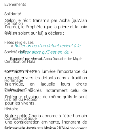
Evénements
Solidarité
Selon le récit transmis par Aïcha (qu'Allah 
Formation
l'agrée), le Prophète (que la prière et la paix 
d'Allah soient sur lui) a déclaré :
Culture
Fêtes religieuses
«
 Briser un os d'un défunt revient à le 
briser alors qu'il est en vie. 
»
Société civile
Rapporté par Ahmad, Abou Daoud et Ibn Majah
Certification Halal
commémorations
Ce hadith met en lumière l'importance du 
respect envers les défunts dans la tradition 
Hommage
islamique, en laquelle leurs droits 
Fédération GMP
demeurent sacrés, notamment celui de 
l'intégrité physique, de même qu'ils le sont 
Le billet du Recteur
pour les vivants.
Histoire
Notre noble Charia accorde à l'être humain 
Contexte politique
une considération éminente, l'honorant de 
Colonies de vacances Algérie 2024
la manière la plus sublime. En témoignent 