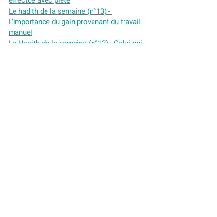
effectué avec piété
Le hadith de la semaine (n°13) - 
L'importance du gain provenant du travail 
manuel
Le Hadith de la semaine (n°12) - Celui qui 
emprunte un chemin par lequel il 
recherche une science
Le Hadith de la semaine (n°10) - ‘Jeûner 
six jours du mois de Shawwâl après le 
jeûne de Ramadan’
Le Hadith de la semaine (n°9) - La Nuit du 
Destin
Le Hadith de la semaine (n°8) - L'intensité 
spirituelle pendant les dix derniers jours 
du Ramadan
Le Hadith de la semaine (n°7) - Le jeûne 
du Ramadan et sa prière de nuit expient le 
péchés précédents
Le Hadith de la semaine (n°6) - Le jeûne 
est compté pour le jeûneur plus de sept 
cent fois