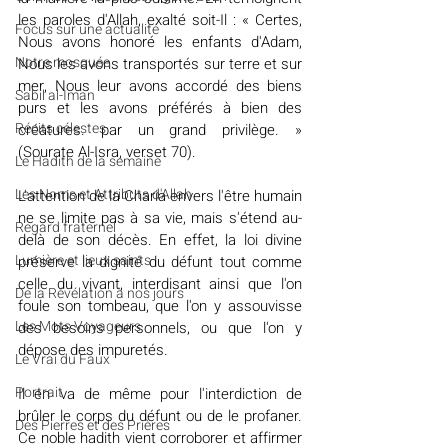
les paroles d'Allah, exalté soit-Il : « Certes, 
​​Focus sur une actualité
Nous avons honoré les enfants d'Adam, 
Notre mosquée
Nous les avons transportés sur terre et sur 
mer, Nous leur avons accordé des biens 
Sabil al-Iman
purs et les avons préférés à bien des 
Récits célestes
créatures. par un grand privilège. » 
(Sourate Al-Isra, verset 70). 
Le Hadith de la semaine
Les Noms et Attributs d'Allah
L'attention de la Charia envers l'être humain 
ne se limite pas à sa vie, mais s'étend au-
Regard fraternel
delà de son décès. En effet, la loi divine 
Lumière et lieux saints
préserve la dignité du défunt tout comme 
celle du vivant, interdisant ainsi que l'on 
De la Révélation à nos jours
foule son tombeau, que l'on y assouvisse 
Les Mots Voyageurs
des besoins personnels, ou que l'on y 
dépose des impuretés. 
Le Vrai du Faux
Portrait
Il en va de même pour l'interdiction de 
brûler le corps du défunt ou de le profaner. 
Des Pierres et des Prières
Ce noble hadith vient corroborer et affirmer 