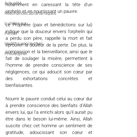
Actualité
notamment en caressant la tête d'un 
orphelin et en nourrissant un pauvre.
Résonances abrahamiques
Lumière sur...
Le Prophète (paix et bénédictions sur lui) 
indique que la douceur envers l'orphelin qui 
Penser
a perdu son père, rappelle la mort et fait 
Hadiths apocryphes
éprouver la douleur de la perte. De plus, la 
compassion et la bienveillance, ainsi que le 
Philosopher
fait de soulager la misère, permettent à 
l'homme de prendre conscience de ses 
négligences, ce qui adoucit son cœur par 
des exhortations concrètes et 
bienfaisantes.
Nourrir le pauvre conduit celui au cœur dur 
à prendre conscience des bienfaits d’Allah 
envers lui, qui l'a enrichi alors qu'il aurait pu 
être dans le besoin lui-même. Ainsi, Allah 
suscite chez cet homme un sentiment de 
gratitude, adoucissant son cœur et 