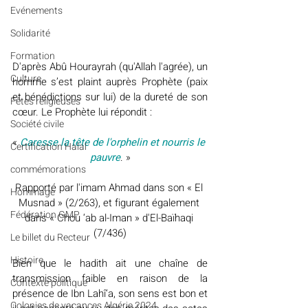
Evénements
Solidarité
Formation
D'après Abû Hourayrah (qu'Allah l'agrée), un 
Culture
homme s’est plaint auprès Prophète (paix 
et bénédictions sur lui) de la dureté de son 
Fêtes religieuses
cœur. Le Prophète lui répondit :
Société civile
« 
Caresse la tête de l'orphelin et nourris le 
Certification Halal
pauvre
. »
commémorations
Rapporté par l'imam Ahmad dans son « El 
Hommage
Musnad » (2/263), et figurant également 
Fédération GMP
dans « Chou ‘ab al-Iman » d'El-Baïhaqi 
(7/436)
Le billet du Recteur
Histoire
Bien que le hadith ait une chaîne de 
transmission faible en raison de la 
Contexte politique
présence de Ibn Lahî‘a, son sens est bon et 
Colonies de vacances Algérie 2024