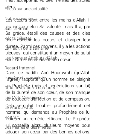
il est accepté au vu des mérites des actes 
pieux.
​​Focus sur une actualité
Notre mosquée
Les cœurs sont entre les mains d’Allah, Il 
les incline selon Sa volonté, mais Il a, par 
Sabil al-Iman
Sa grâce, établi des causes et des clés 
Récits célestes
pour adoucir les cœurs et dissiper leur 
dureté. Parmi ces moyens, il y a les actions 
Le Hadith de la semaine
pieuses, qui constituent un moyen de salut 
Les Noms et Attributs d'Allah
pour l'âme, en éclairant son cœur.
Regard fraternel
Dans ce hadith, Abû Hourayrah (qu'Allah 
Lumière et lieux saints
l'agrée) rapporte qu'un homme se plaignit 
au Prophète (paix et bénédictions sur lui) 
De la Révélation à nos jours
de la dureté de son cœur, de son manque 
Les Mots Voyageurs
de douceur, d'affection et de compassion. 
Cela semblait troubler profondément cet 
Le Vrai du Faux
homme, qui demanda au Prophète de lui 
Portrait
indiquer un remède efficace. Le Prophète 
lui conseilla alors plusieurs moyens pour 
Des Pierres et des Prières
adoucir son cœur par des bonnes actions, 