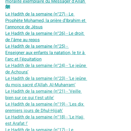
moralité exemplaire du Messager d’Allah 
ﷺ
Le Hadith de la semaine (n°27) - Le 
Prophète Mohamed, la prière d'Ibrahim et 
l'annonce de Jésus
Le Hadith de la semaine (n°26) - Le droit 
de l'âme au repos
Le Hadith de la semaine (n°25) - 
Enseigner aux enfants la natation, le tir à 
l'arc et l'équitation
Le Hadith de la semaine (n°24) - ‘Le jeûne 
de Achoura’
Le Hadith de la semaine (n°23) - ‘Le jeûne 
du mois sacré d’Allah, Al-Muharram’
Le Hadith de la semaine (n°21) - 'Veille 
bien sur ce qui t'est utile'
Le Hadith de la semaine (n°19) - 'Les dix 
premiers jours de Dhul-Hijjah'
Le Hadith de la semaine (n°18) - 'Le Hajj 
est Arafat !'
Le Hadith de la semaine (n°17) - Le 