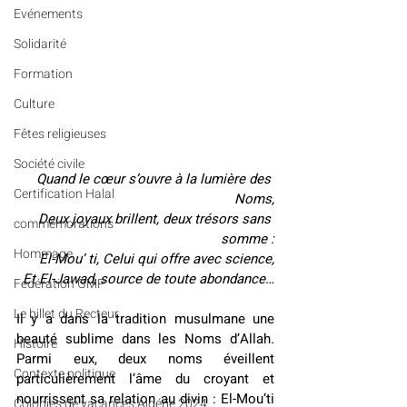
Evénements
Solidarité
Formation
Culture
Fêtes religieuses
Société civile
Quand le cœur s’ouvre à la lumière des 
Certification Halal
Noms,
Deux joyaux brillent, deux trésors sans 
commémorations
somme :
Hommage
El-Mou’ ti, Celui qui offre avec science,
Et El-Jawad, source de toute abondance…
Fédération GMP
Le billet du Recteur
Il y a dans la tradition musulmane une 
beauté sublime dans les Noms d’Allah. 
Histoire
Parmi eux, deux noms éveillent 
Contexte politique
particulièrement l’âme du croyant et 
nourrissent sa relation au divin : El-Mou’ti 
Colonies de vacances Algérie 2024