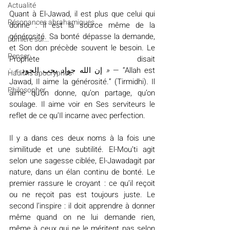
Actualité
Quant à El-Jawad, il est plus que celui qui 
Résonances abrahamiques
donne : Il est la source même de la 
générosité. Sa bonté dépasse la demande, 
Lumière sur...
et Son don précède souvent le besoin. Le 
Penser
Prophète disait 
: 
« 
الجود
يحب
جواد
الله
إن
 »
 — “Allah est 
Hadiths apocryphes
Jawad, Il aime la générosité.” (Tirmidhi). Il 
Philosopher
aime qu’on donne, qu’on partage, qu’on 
soulage. Il aime voir en Ses serviteurs le 
reflet de ce qu’Il incarne avec perfection.
Il y a dans ces deux noms à la fois une 
similitude et une subtilité. El-Mou’ti agit 
selon une sagesse ciblée, El-Jawadagit par 
nature, dans un élan continu de bonté. Le 
premier rassure le croyant : ce qu’il reçoit 
ou ne reçoit pas est toujours juste. Le 
second l’inspire : il doit apprendre à donner 
même quand on ne lui demande rien, 
même à ceux qui ne le méritent pas selon 