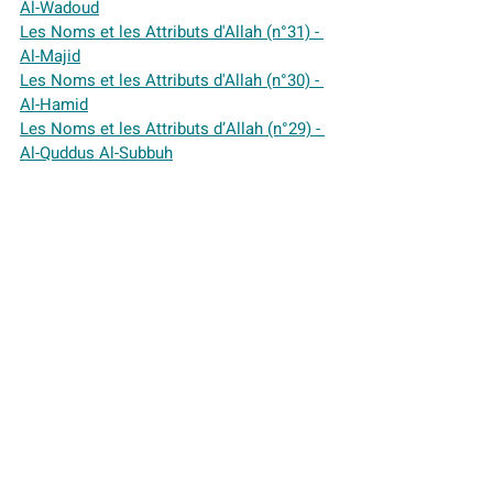
Al-Wadoud
Les Noms et les Attributs d'Allah (n°31) - 
Al-Majid
Les Noms et les Attributs d'Allah (n°30) - 
Al-Hamid
Les Noms et les Attributs d’Allah (n°29) - 
Al-Quddus Al-Subbuh
Les Noms et les Attributs d’Allah (n°28) - 
Al-Salam
Les Noms et les Attributs d'Allah (n°27) - 
Al-Karim-al-Akram
Les Noms et les Attributs d’Allah (n°26) - 
Al-Ghanyy
Les Noms et les Attributs d'Allah(n°25) - 
Al-Mu-min Al-Sadiq
Les Noms et les Attributs d’Allah (n°22) - 
Al-Shahid Al-Raqib
Les Noms et les Attributs d’Allah (n°21) - 
Al-Waliyy Al-Mawla
Les Noms et les Attributs d'Allah (n°20) - 
Al-Awwal- Al-Akhir- Al-Dhahir-Al-Batin