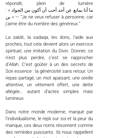
répondit, plein de lumière 
: 
« 
الجواد
من
أكون
أن
أحب
أحد
عن
بمانع
أنا
ما
ين
 »
 — “Je ne veux refuser à personne, car 
j’aime être du nombre des généreux.”
La zakât, la sadaqa, les dons, l’aide aux 
proches, tout cela devient alors un exercice 
spirituel, une imitation du Divin. Donner, ce 
n’est plus perdre, c’est se rapprocher 
d’Allah. C’est goûter à un des secrets de 
Son essence : la générosité sans retour. Un 
repas partagé, un mot apaisant, une oreille 
attentive, un vêtement offert, une dette 
allégée… autant d’actes simples mais 
lumineux.
Dans notre monde moderne, marqué par 
l’individualisme, le repli sur soi et la peur du 
manque, ces deux noms résonnent comme 
des remèdes puissants. Ils nous rappellent 