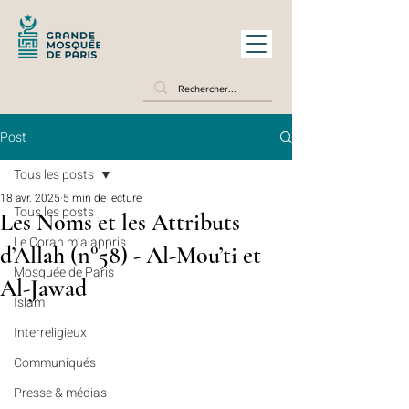
Post
Tous les posts
18 avr. 2025
5 min de lecture
Tous les posts
Les Noms et les Attributs
Le Coran m’a appris
d’Allah (n°58) - Al-Mou’ti et
Mosquée de Paris
Al-Jawad
Islam
Interreligieux
Communiqués
Presse & médias