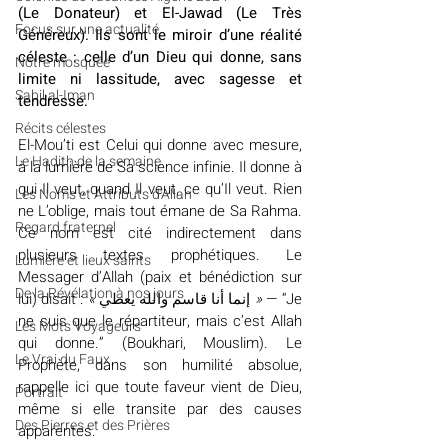
(Le Donateur) et El-Jawad (Le Très 
​​Focus sur une actualité
Généreux). Ils sont le miroir d’une réalité 
céleste : celle d’un Dieu qui donne, sans 
Notre mosquée
limite ni lassitude, avec sagesse et 
Sabil al-Iman
tendresse.
Récits célestes
El-Mou’ti est Celui qui donne avec mesure, 
Le Hadith de la semaine
à la lumière de Sa science infinie. Il donne à 
qui Il veut, quand Il veut, ce qu’Il veut. Rien 
Les Noms et Attributs d'Allah
ne L’oblige, mais tout émane de Sa Rahma. 
Regard fraternel
Ce nom est cité indirectement dans 
plusieurs textes prophétiques. Le 
Lumière et lieux saints
Messager d’Allah (paix et bénédiction sur 
De la Révélation à nos jours
lui) disait : 
« 
يعطي
والله
قاسم
أنا
إنما
 »
 — “Je 
ne suis que le répartiteur, mais c’est Allah 
Les Mots Voyageurs
qui donne.” (Boukhari, Mouslim). Le 
Le Vrai du Faux
Prophète, dans son humilité absolue, 
rappelle ici que toute faveur vient de Dieu, 
Portrait
même si elle transite par des causes 
Des Pierres et des Prières
apparentes.