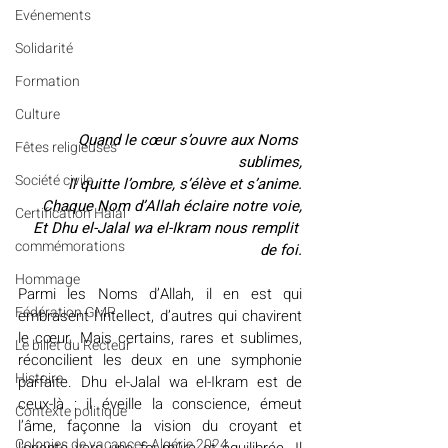
Evénements
Solidarité
Formation
Culture
Quand le cœur s’ouvre aux Noms 
Fêtes religieuses
sublimes,
Société civile
Il quitte l’ombre, s’élève et s’anime.
Chaque Nom d’Allah éclaire notre voie,
Certification Halal
Et Dhu el-Jalal wa el-Ikram nous remplit 
commémorations
de foi.
Hommage
Parmi les Noms d’Allah, il en est qui 
Fédération GMP
embrasent l’intellect, d’autres qui chavirent 
le cœur. Mais certains, rares et sublimes, 
Le billet du Recteur
réconcilient les deux en une symphonie 
Histoire
parfaite. Dhu el-Jalal wa el-Ikram est de 
ceux-là : il éveille la conscience, émeut 
Contexte politique
l’âme, façonne la vision du croyant et 
Colonies de vacances Algérie 2024