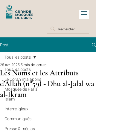
Post
Tous les posts
25 avr. 2025
5 min de lecture
Tous les posts
Les Noms et les Attributs
Le Coran m’a appris
d’Allah (n°59) - Dhu al-Jalal wa
Mosquée de Paris
al-Ikram
Islam
Interreligieux
Communiqués
Presse & médias