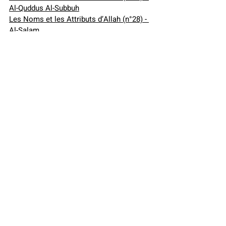
Al-Quddus Al-Subbuh
Les Noms et les Attributs d’Allah (n°28) - 
Al-Salam
Les Noms et les Attributs d'Allah (n°27) - 
Al-Karim-al-Akram
Les Noms et les Attributs d’Allah (n°26) - 
Al-Ghanyy
Les Noms et les Attributs d'Allah(n°25) - 
Al-Mu-min Al-Sadiq
Les Noms et les Attributs d’Allah (n°22) - 
Al-Shahid Al-Raqib
Les Noms et les Attributs d’Allah (n°21) - 
Al-Waliyy Al-Mawla
Les Noms et les Attributs d'Allah (n°20) - 
Al-Awwal- Al-Akhir- Al-Dhahir-Al-Batin
Les Noms et les Attributs d’Allah (n°19) - 
Al-Qawiyy Al-Matine
Les Noms et les Attributs d’Allah (n°18) - 
Al-Kabir Al-Adim
Les Noms et les 
Attributs d’Allah (n°17) - Al-Aliyy Al-A3la 