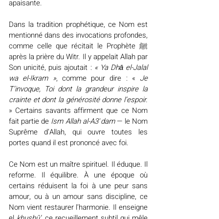
apaisante.
Dans la tradition prophétique, ce Nom est 
mentionné dans des invocations profondes, 
comme celle que récitait le Prophète ﷺ 
après la prière du Witr. Il y appelait Allah par 
Son unicité, puis ajoutait : 
« Ya Dhā el-Jalal 
wa el-Ikram »
, comme pour dire : « 
Je 
T’invoque, Toi dont la grandeur inspire la 
crainte et dont la générosité donne l’espoir. 
» Certains savants affirment que ce Nom 
fait partie de 
Ism Allah al-A3ʿdam
 — le Nom 
Suprême d’Allah, qui ouvre toutes les 
portes quand il est prononcé avec foi.
Ce Nom est un maître spirituel. Il éduque. Il 
reforme. Il équilibre. À une époque où 
certains réduisent la foi à une peur sans 
amour, ou à un amour sans discipline, ce 
Nom vient restaurer l’harmonie. Il enseigne 
el 
khushû‘
, ce recueillement subtil qui mêle 