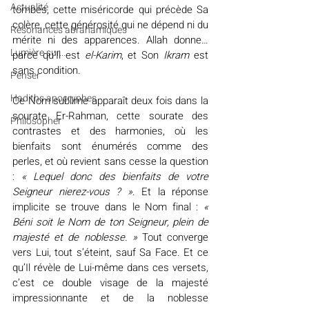
Actualité
tombés, cette miséricorde qui précède Sa 
colère, cette générosité qui ne dépend ni du 
Résonances abrahamiques
mérite ni des apparences. Allah donne… 
Lumière sur...
parce qu’Il est 
el-Karim
, et Son 
Ikram
 est 
sans condition.
Penser
Hadiths apocryphes
Ce Nom sublime apparaît deux fois dans la 
sourate Er-Rahman, cette sourate des 
Philosopher
contrastes et des harmonies, où les 
bienfaits sont énumérés comme des 
perles, et où revient sans cesse la question 
: 
« Lequel donc des bienfaits de votre 
Seigneur nierez-vous ? »
. Et la réponse 
implicite se trouve dans le Nom final : 
« 
Béni soit le Nom de ton Seigneur, plein de 
majesté et de noblesse. »
 Tout converge 
vers Lui, tout s’éteint, sauf Sa Face. Et ce 
qu’Il révèle de Lui-même dans ces versets, 
c’est ce double visage de la majesté 
impressionnante et de la noblesse 