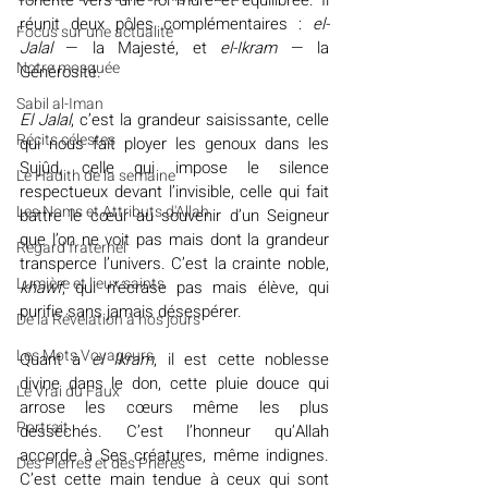
l’oriente vers une foi mûre et équilibrée. Il 
réunit deux pôles complémentaires : 
el-
​​Focus sur une actualité
Jalal
 — la Majesté, et 
el-Ikram
 — la 
Notre mosquée
Générosité.
Sabil al-Iman
El
Jalal
, c’est la grandeur saisissante, celle 
Récits célestes
qui nous fait ployer les genoux dans les 
Sujûd, celle qui impose le silence 
Le Hadith de la semaine
respectueux devant l’invisible, celle qui fait 
Les Noms et Attributs d'Allah
battre le cœur au souvenir d’un Seigneur 
que l’on ne voit pas mais dont la grandeur 
Regard fraternel
transperce l’univers. C’est la crainte noble, 
Lumière et lieux saints
khawf
, qui n’écrase pas mais élève, qui 
purifie sans jamais désespérer.
De la Révélation à nos jours
Les Mots Voyageurs
Quant à 
el
Ikram
, il est cette noblesse 
divine dans le don, cette pluie douce qui 
Le Vrai du Faux
arrose les cœurs même les plus 
Portrait
desséchés. C’est l’honneur qu’Allah 
accorde à Ses créatures, même indignes. 
Des Pierres et des Prières
C’est cette main tendue à ceux qui sont 