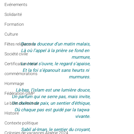
Evénements
Solidarité
Formation
Culture
Dans la douceur d’un matin malais,
Fêtes religieuses
Là où l’appel à la prière se fond en 
Société civile
murmure,
Le cœur s’ouvre, le regard s’apaise,
Certification Halal
Et la foi s’épanouit sans heurts ni 
commémorations
murmures.
Hommage
Là-bas, l’islam est une lumière douce,
Fédération GMP
Un parfum qui ne serre pas, mais invite,
Un chemin de paix, un sentier d’éthique,
Le billet du Recteur
Où chaque pas est guidé par la taqwa 
Histoire
vivante.
Contexte politique
Sabil al-Iman, le sentier du croyant,
Colonies de vacances Algérie 2024