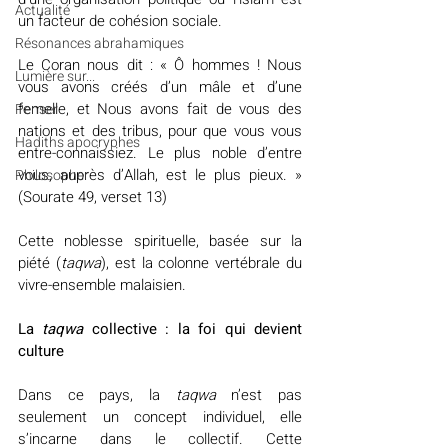
Actualité
un facteur de cohésion sociale.
Résonances abrahamiques
Le Coran nous dit : « Ô hommes ! Nous 
Lumière sur...
vous avons créés d’un mâle et d’une 
femelle, et Nous avons fait de vous des 
Penser
nations et des tribus, pour que vous vous 
Hadiths apocryphes
entre-connaissiez. Le plus noble d’entre 
vous, auprès d’Allah, est le plus pieux. » 
Philosopher
(Sourate 49, verset 13)
Cette noblesse spirituelle, basée sur la 
piété (
taqwa
), est la colonne vertébrale du 
vivre-ensemble malaisien.
La 
taqwa 
collective : la foi qui devient 
culture
Dans ce pays, la 
taqwa 
n’est pas 
seulement un concept individuel, elle 
s’incarne dans le collectif. Cette 