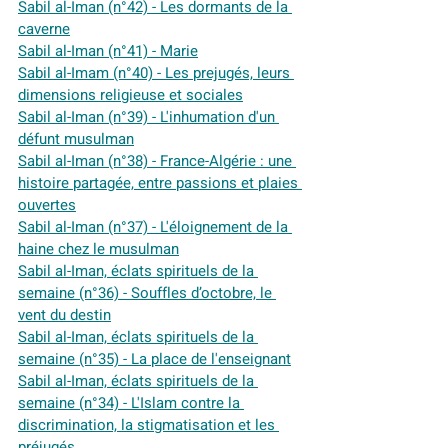
Sabil al-Iman (n°42) - Les dormants de la 
caverne
Sabil al-Iman (n°41) - Marie
Sabil al-Imam (n°40) - Les prejugés, leurs 
dimensions religieuse et sociales
Sabil al-Iman (n°39) - L'inhumation d'un 
défunt musulman
Sabil al-Iman (n°38) - France-Algérie : une 
histoire partagée, entre passions et plaies 
ouvertes
Sabil al-Iman (n°37) - L'éloignement de la 
haine chez le musulman
Sabil al-Iman, éclats spirituels de la 
semaine (n°36) - Souffles d’octobre, le 
vent du destin
Sabil al-Iman, éclats spirituels de la 
semaine (n°35) - La place de l'enseignant
Sabil al-Iman, éclats spirituels de la 
semaine (n°34) - L'Islam contre la 
discrimination, la stigmatisation et les 
préjugés