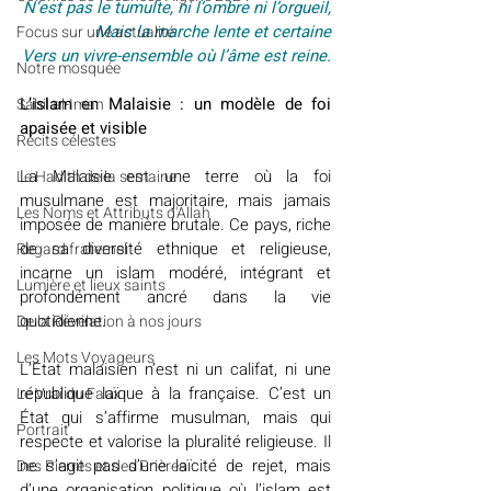
N’est pas le tumulte, ni l’ombre ni l’orgueil,
Mais la marche lente et certaine
​​Focus sur une actualité
Vers un vivre-ensemble où l’âme est reine.
Notre mosquée
L’islam en Malaisie : un modèle de foi 
Sabil al-Iman
apaisée et visible
Récits célestes
La Malaisie est une terre où la foi 
Le Hadith de la semaine
musulmane est majoritaire, mais jamais 
Les Noms et Attributs d'Allah
imposée de manière brutale. Ce pays, riche 
de sa diversité ethnique et religieuse, 
Regard fraternel
incarne un islam modéré, intégrant et 
Lumière et lieux saints
profondément ancré dans la vie 
quotidienne.
De la Révélation à nos jours
Les Mots Voyageurs
L’État malaisien n’est ni un califat, ni une 
république laïque à la française. C’est un 
Le Vrai du Faux
État qui s’affirme musulman, mais qui 
Portrait
respecte et valorise la pluralité religieuse. Il 
ne s’agit pas d’une laïcité de rejet, mais 
Des Pierres et des Prières
d’une organisation politique où l’islam est 