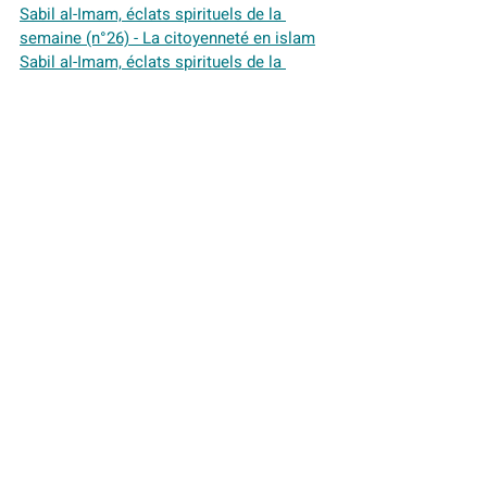
Sabil al-Imam, éclats spirituels de la 
semaine (n°26) - La citoyenneté en islam
Sabil al-Imam, éclats spirituels de la 
semaine (n°25) - La vision de la liberté en 
islam
Sabil al-Imam, éclats spirituels de la 
semaine
Sabil al-Imam, éclats spirituels de la 
semaine (n°24) - La coexistence avec 
autrui, en islam
Sabil al-Imam, éclats spirituels de la 
semaine (n°23) - La prière à la Grande 
Mosquée de Paris et la tombe de son 
fondateur, Si Kaddour Ben Ghabrit
Sabil al-Imam, éclats spirituels de la 
semaine (n°22) - L'émergence des écoles 
juridiques islamiques (sixième partie)
Sabil al-Imam, éclats spirituels de la 
semaine (n°21) - L'émergence des écoles 
juridiques islamiques (cinquième partie)