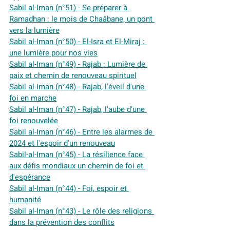
Sabil al-Iman (n°51) - Se préparer à 
Ramadhan : le mois de Chaâbane, un pont 
vers la lumière
Sabil al-Iman (n°50) - El-Isra et El-Miraj : 
une lumière pour nos vies
Sabil al-Iman (n°49) - Rajab : Lumière de 
paix et chemin de renouveau spirituel
Sabil al-Iman (n°48) - Rajab, l'éveil d'une 
foi en marche
Sabil al-Iman (n°47) - Rajab, l'aube d'une 
foi renouvelée
Sabil al-Iman (n°46) - Entre les alarmes de 
2024 et l'espoir d'un renouveau
Sabil-al-Iman (n°45) - La résilience face 
aux défis mondiaux un chemin de foi et 
d'espérance
Sabil al-Iman (n°44) - Foi, espoir et 
humanité
Sabil al-Iman (n°43) - Le rôle des religions 
dans la prévention des conflits