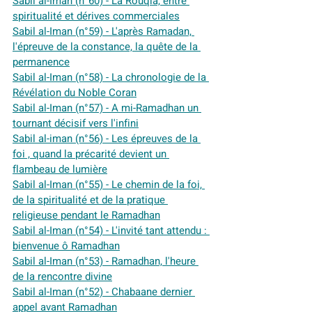
Sabil al-Iman (n°60) - La Rouqia, entre 
spiritualité et dérives commerciales
Sabil al-Iman (n°59) - L'après Ramadan, 
l'épreuve de la constance, la quête de la 
permanence
Sabil al-Iman (n°58) - La chronologie de la 
Révélation du Noble Coran
Sabil al-Iman (n°57) - A mi-Ramadhan un 
tournant décisif vers l'infini
Sabil al-iman (n°56) - Les épreuves de la 
foi , quand la précarité devient un 
flambeau de lumière
Sabil al-Iman (n°55) - Le chemin de la foi, 
de la spiritualité et de la pratique 
religieuse pendant le Ramadhan
Sabil al-Iman (n°54) - L'invité tant attendu : 
bienvenue ô Ramadhan
Sabil al-Iman (n°53) - Ramadhan, l'heure 
de la rencontre divine
Sabil al-Iman (n°52) - Chabaane dernier 
appel avant Ramadhan