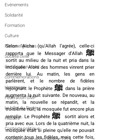
Evénements
Solidarité
Formation
Culture
Selon ‘Aïcha (qu’Allah l’agrée), celle-ci 
Fêtes religieuses
ﷺ
rapporta que le Messager d’Allah 
Société civile
sortit au milieu de la nuit et pria dans la 
Certification Halal
mosquée. Alors des hommes vinrent prier 
derrière lui. Au matin, les gens en 
commémorations
parlèrent, et le nombre de fidèles 
ﷺ 
Hommage
rejoignant le Prophète 
dans la prière 
augmenta la nuit suivante. De nouveau, au 
Fédération GMP
matin, la nouvelle se répandit, et la 
Le billet du Recteur
troisième nuit, la mosquée fut encore plus 
ﷺ 
remplie. Le Prophète 
 sortit alors et 
Histoire
pria avec eux. Lors de la quatrième nuit, la 
Contexte politique
mosquée était si pleine qu’elle ne pouvait 
contenir tous les fidèles, mais cette fois, 
Colonies de vacances Algérie 2024