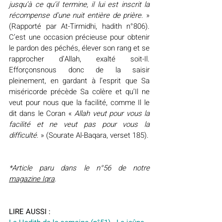
jusqu’à ce qu’il termine, il lui est inscrit la 
récompense d’une nuit entière de prière.
 » 
(Rapporté par At-Tirmidhi, hadith n°806). 
C’est une occasion précieuse pour obtenir 
le pardon des péchés, élever son rang et se 
rapprocher d’Allah, exalté soit-Il. 
Efforçonsnous donc de la saisir 
pleinement, en gardant à l’esprit que Sa 
miséricorde précède Sa colère et qu’Il ne 
veut pour nous que la facilité, comme Il le 
dit dans le Coran «
 Allah veut pour vous la 
facilité et ne veut pas pour vous la 
difficulté
. » (Sourate Al-Baqara, verset 185).
*Article paru dans le n°56 de notre 
magazine Iqra
.
LIRE AUSSI :