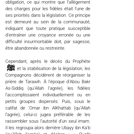
obligation, ce qui montre que l’allègement 
des charges pour les fidèles était l’une de 
ses priorités dans la législation. Ce principe 
est demeuré au sein de la communauté, 
indiquant que toute pratique susceptible 
d’entraîner une croyance erronée ou une 
difficulté insurmontable doit, par sagesse, 
être abandonnée ou restreinte.
Cependant, après le décès du Prophète 
ﷺ 
et la stabilisation de la législation, les 
Compagnons décidèrent de réorganiser la 
prière de Tarawih. À l’époque d’Abou Bakr 
As-Siddiq (qu’Allah l’agrée), les fidèles 
l’accomplissaient individuellement ou en 
petits groupes dispersés. Puis, sous le 
califat de ‘Omar ibn AlKhattab (qu’Allah 
l’agrée), celui-ci jugea préférable de les 
rassembler sous l’autorité d’un seul imam. 
Il les regroupa alors derrière Ubayy ibn Ka‘b 