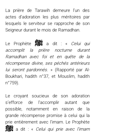
La prière de Tarawih demeure l’un des 
actes d’adoration les plus méritoires par 
lesquels le serviteur se rapproche de son 
Seigneur durant le mois de Ramadhan. 
ﷺ
Le Prophète 
 a dit : « 
Celui qui 
accomplit la prière nocturne durant 
Ramadhan avec foi et en quête de la 
récompense divine, ses péchés antérieurs 
lui seront pardonnés
. » (Rapporté par Al-
Boukhari, hadith n°37, et Mouslim, hadith 
n°759). 
Le croyant soucieux de son adoration 
s’efforce de l’accomplir autant que 
possible, notamment en raison de la 
grande récompense promise à celui qui la 
prie entièrement avec l’imam. Le Prophète 
ﷺ
 a dit : «
 Celui qui prie avec l’imam 