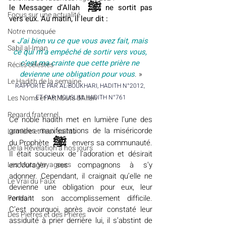
ﷺ
le Messager d’Allah  
 ne sortit pas 
​​Focus sur une actualité
vers eux. Au matin, il leur dit :
Notre mosquée
« 
J’ai bien vu ce que vous avez fait, mais 
Sabil al-Iman
ce qui m’a empêché de sortir vers vous, 
c’est ma crainte que cette prière ne 
Récits célestes
devienne une obligation pour vous
. »
Le Hadith de la semaine
RAPPORTÉ PAR AL-BOUKHARI, HADITH N°2012, 
ET PAR MOUSLIM, HADITH N°761
Les Noms et Attributs d'Allah
Regard fraternel
Ce noble hadith met en lumière l’une des 
grandes manifestations de la miséricorde 
Lumière et lieux saints
ﷺ 
du Prophète  
 envers sa communauté. 
De la Révélation à nos jours
Il était soucieux de l’adoration et désirait 
encourager ses compagnons à s’y 
Les Mots Voyageurs
adonner. Cependant, il craignait qu’elle ne 
Le Vrai du Faux
devienne une obligation pour eux, leur 
rendant son accomplissement difficile. 
Portrait
C’est pourquoi, après avoir constaté leur 
Des Pierres et des Prières
assiduité à prier derrière lui, il s’abstint de 