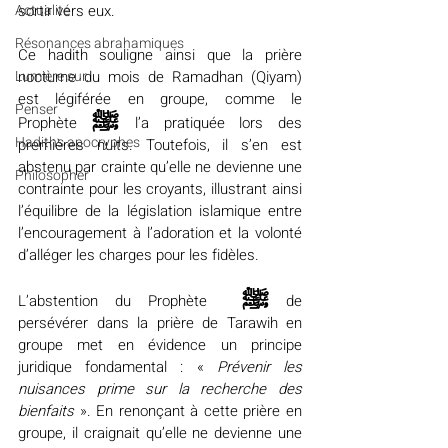
sortir vers eux.
Actualité
Résonances abrahamiques
Ce hadith souligne ainsi que la prière 
nocturne du mois de Ramadhan (Qiyam) 
Lumière sur...
est légiférée en groupe, comme le 
Penser
ﷺ 
Prophète 
l’a pratiquée lors des 
Hadiths apocryphes
premières nuits. Toutefois, il s’en est 
abstenu par crainte qu’elle ne devienne une 
Philosopher
contrainte pour les croyants, illustrant ainsi 
l’équilibre de la législation islamique entre 
l’encouragement à l’adoration et la volonté 
d’alléger les charges pour les fidèles.
ﷺ
L’abstention du Prophète  
 de 
persévérer dans la prière de Tarawih en 
groupe met en évidence un principe 
juridique fondamental : « 
Prévenir les 
nuisances prime sur la recherche des 
bienfaits
 ». En renonçant à cette prière en 
groupe, il craignait qu’elle ne devienne une 