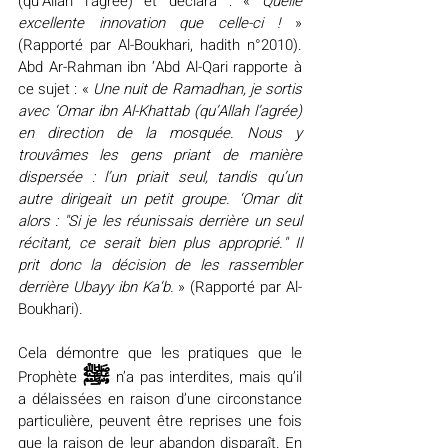
(qu’Allah l’agrée) et déclara : « 
Quelle 
excellente innovation que celle-ci !
 » 
(Rapporté par Al-Boukhari, hadith n°2010). 
Abd Ar-Rahman ibn ‘Abd Al-Qari rapporte à 
ce sujet : « 
Une nuit de Ramadhan, je sortis 
avec ‘Omar ibn Al-Khattab (qu’Allah l’agrée) 
en direction de la mosquée. Nous y 
trouvâmes les gens priant de manière 
dispersée : l’un priait seul, tandis qu’un 
autre dirigeait un petit groupe. ‘Omar dit 
alors : "Si je les réunissais derrière un seul 
récitant, ce serait bien plus approprié." Il 
prit donc la décision de les rassembler 
derrière Ubayy ibn Ka‘b.
 » (Rapporté par Al-
Boukhari).
Cela démontre que les pratiques que le 
ﷺ
Prophète 
 n’a pas interdites, mais qu’il 
a délaissées en raison d’une circonstance 
particulière, peuvent être reprises une fois 
que la raison de leur abandon disparaît. En 