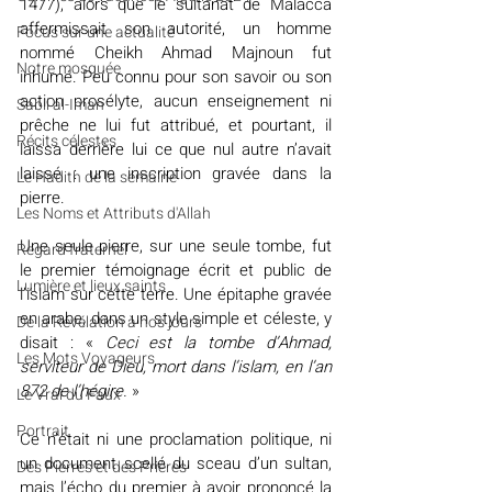
1477), alors que le sultanat de Malacca 
affermissait son autorité, un homme 
​​Focus sur une actualité
nommé Cheikh Ahmad Majnoun fut 
Notre mosquée
inhumé. Peu connu pour son savoir ou son 
action prosélyte, aucun enseignement ni 
Sabil al-Iman
prêche ne lui fut attribué, et pourtant, il 
Récits célestes
laissa derrière lui ce que nul autre n’avait 
laissé : une inscription gravée dans la 
Le Hadith de la semaine
pierre.
Les Noms et Attributs d'Allah
Une seule pierre, sur une seule tombe, fut 
Regard fraternel
le premier témoignage écrit et public de 
Lumière et lieux saints
l’islam sur cette terre. Une épitaphe gravée 
en arabe, dans un style simple et céleste, y 
De la Révélation à nos jours
disait : « 
Ceci est la tombe d’Ahmad, 
Les Mots Voyageurs
serviteur de Dieu, mort dans l’islam, en l’an 
872 de l’hégire.
 »
Le Vrai du Faux
Portrait
Ce n’était ni une proclamation politique, ni 
un document scellé du sceau d’un sultan, 
Des Pierres et des Prières
mais l’écho du premier à avoir prononcé la 