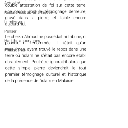
Actualité
double attestation de foi sur cette terre, 
une parole dont le témoignage demeure, 
Résonances abrahamiques
gravé dans la pierre, et lisible encore 
Lumière sur...
aujourd’hui.
Penser
Le cheikh Ahmad ne possédait ni tribune, ni 
Hadiths apocryphes
pouvoir, ni renommée. Il n’était qu’un 
musulman, ayant trouvé le repos dans une 
Philosopher
terre où l’islam ne s’était pas encore établi 
durablement. Peut-être ignorait-il alors que 
cette simple pierre deviendrait le tout 
premier témoignage culturel et historique 
de la présence de l’islam en Malaisie.