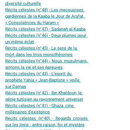
diversité culturelle
Récits célestes (n°48) - Les mecquoises 
gardiennes de la Kaaba le Jour de Arafat, 
« Consolatrices du Haram »
Récits célestes (n°47) - Sadanah al-Kaaba
Récits célestes (n°46) - Deux plumes pour 
un même éclat
Récits célestes (n°45) - Le sens de la 
mort dans les trois monothéismes
Récits célestes (n°44) - Nous, musulmans, 
aimons la vie et ses épreuves
Récits célestes (n°43) - L’esprit du 
prophète Yahia « Jean-Baptiste » veille 
sur Damas
Récits célestes (n°42) - Ibn Khaldoun, le 
génie tunisien au rayonnement universel
Récits célestes (n°41) - Ghaza, cinq 
millénaires d’existence
Récits célestes (n°40) - Regards croisés 
sur les jinns : entre raison, foi et mystère