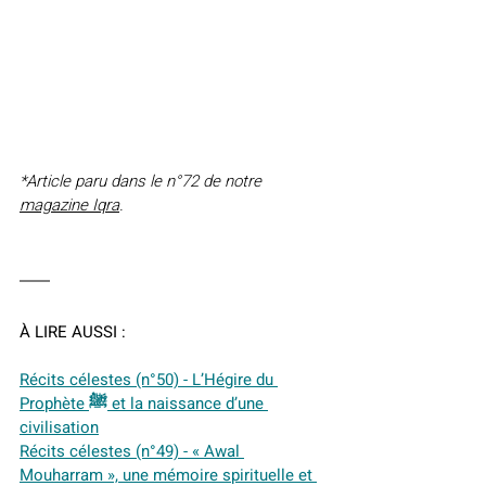
*Article paru dans le n°72 de notre 
magazine Iqra
.
À LIRE AUSSI :
Récits célestes (n°50) - L’Hégire du 
Prophète ﷺ et la naissance d’une 
civilisation
Récits célestes (n°49) - « Awal 
Mouharram », une mémoire spirituelle et 