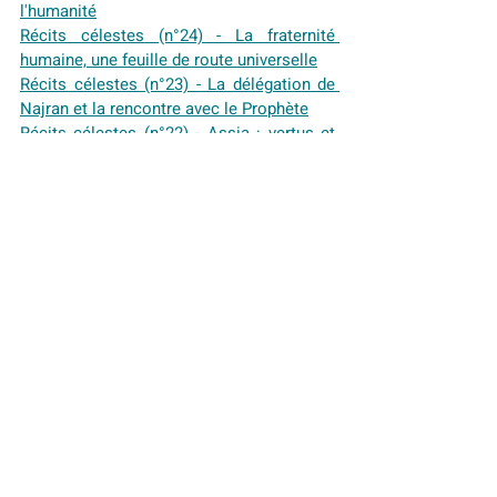
l'humanité
Récits célestes (n°24) - La fraternité 
humaine, une feuille de route universelle
Récits célestes (n°23) - La délégation de 
Najran et la rencontre avec le Prophète
Récits célestes (n°22) - Assia : vertus et 
influence à travers les âges
Récits célestes (n°21) - Réflexions sur la 
bienveillance et la vérité en Islam
Récits célestes (n°20) - Quand Marie unit 
musulmans et chrétiens à Bethleem en 
Palestine
Récits célestes (n°19) - L’art et la 
civilisation arabo-musulmane (partie 2) : 
l’art poétique
Récits célestes (n°18) - L’éducation en 
Islam
Récits célestes (n°17) - L'art dans la 
civilisation arabo-musulmane
Récits célestes (n°16) - La science et le 