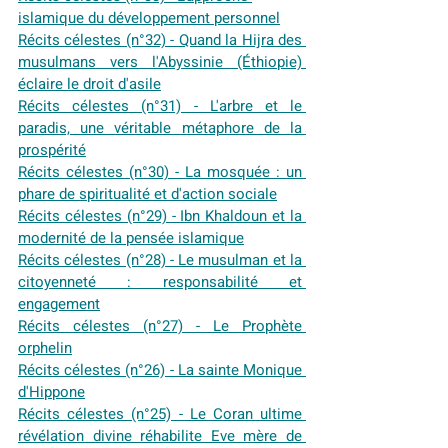
islamique du développement personnel
Récits célestes (n°32) - Quand la Hijra des 
musulmans vers l'Abyssinie (Éthiopie) 
éclaire le droit d'asile
Récits célestes (n°31) - L'arbre et le 
paradis, une véritable métaphore de la 
prospérité
Récits célestes (n°30) - La mosquée : un 
phare de spiritualité et d'action sociale
Récits célestes (n°29) - Ibn Khaldoun et la 
modernité de la pensée islamique
Récits célestes (n°28) - Le musulman et la 
citoyenneté : responsabilité et 
engagement
Récits célestes (n°27) - Le Prophète 
orphelin
Récits célestes (n°26) - La sainte Monique 
d'Hippone
Récits célestes (n°25) - Le Coran ultime 
révélation divine réhabilite Eve mère de 