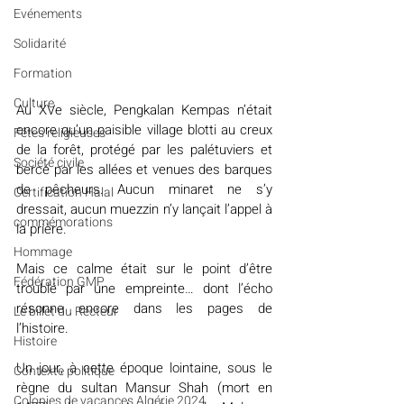
Evénements
Solidarité
Formation
Culture
Au XVe siècle, Pengkalan Kempas n’était 
encore qu’un paisible village blotti au creux 
Fêtes religieuses
de la forêt, protégé par les palétuviers et 
Société civile
bercé par les allées et venues des barques 
de pêcheurs. Aucun minaret ne s’y 
Certification Halal
dressait, aucun muezzin n’y lançait l’appel à 
commémorations
la prière.
Hommage
Mais ce calme était sur le point d’être 
Fédération GMP
troublé par une empreinte… dont l’écho 
résonne encore dans les pages de 
Le billet du Recteur
l’histoire.
Histoire
Un jour, à cette époque lointaine, sous le 
Contexte politique
règne du sultan Mansur Shah (mort en 
Colonies de vacances Algérie 2024