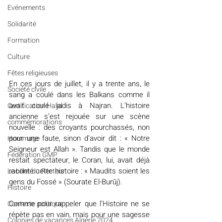
Evénements
Solidarité
Formation
Culture
Fêtes religieuses
En ces jours de juillet, il y a trente ans, le 
Société civile
sang a coulé dans les Balkans comme il 
avait coulé jadis à Najran. L’histoire 
Certification Halal
ancienne s’est rejouée sur une scène 
commémorations
nouvelle : des croyants pourchassés, non 
pour une faute, sinon d’avoir dit : « Notre 
Hommage
Seigneur est Allah ». Tandis que le monde 
Fédération GMP
restait spectateur, le Coran, lui, avait déjà 
raconté cette histoire : « Maudits soient les 
Le billet du Recteur
gens du Fossé » (Sourate El-Burûj).
Histoire
Comme pour rappeler que l’Histoire ne se 
Contexte politique
répète pas en vain, mais pour une sagesse 
Colonies de vacances Algérie 2024