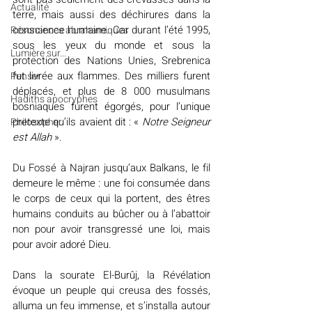
Actualité
terre, mais aussi des déchirures dans la 
conscience humaine. Car durant l’été 1995, 
Résonances abrahamiques
sous les yeux du monde et sous la 
Lumière sur...
protection des Nations Unies, Srebrenica 
fut livrée aux flammes. Des milliers furent 
Penser
déplacés, et plus de 8 000 musulmans 
Hadiths apocryphes
bosniaques furent égorgés, pour l’unique 
pretexte qu’ils avaient dit : «
 Notre Seigneur 
Philosopher
est Allah
 ».
Du Fossé à Najran jusqu’aux Balkans, le fil 
demeure le même : une foi consumée dans 
le corps de ceux qui la portent, des êtres 
humains conduits au bûcher ou à l’abattoir 
non pour avoir transgressé une loi, mais 
pour avoir adoré Dieu.
Dans la sourate El-Burûj, la Révélation 
évoque un peuple qui creusa des fossés, 
alluma un feu immense, et s’installa autour 