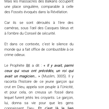
Mais les massacres des Balkans occupent 
une place singulière, comparable à celle 
des Fossés évoqués dans la Révélation.
Car ils se sont déroulés à l’ère des 
caméras, sous l’œil des Casques bleus et 
à l’ombre du Conseil de sécurité.
Et dans ce contexte, c’est le silence du 
monde qui a fait office de combustible à ce 
crime odieux.
Le Prophète ﷺ a dit : 
« 
Il y avait, parmi 
ceux qui vous ont précédés, un roi qui 
avait un magicien…
 »
 (Muslim, 3005). Il y 
raconta l’histoire de ce jeune garçon qui 
crut en Dieu, appela son peuple à l’Unicité, 
et pour cela, on creusa un fossé dans 
lequel furent jetés les croyants. Le garçon, 
lui, donna sa vie pour que les gens 
connaissent Dieu. 
Et c’est là le lien 