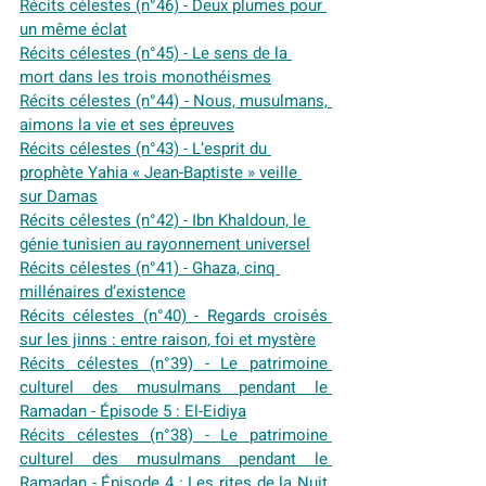
Récits célestes (n°46) - Deux plumes pour 
un même éclat
Récits célestes (n°45) - Le sens de la 
mort dans les trois monothéismes
Récits célestes (n°44) - Nous, musulmans, 
aimons la vie et ses épreuves
Récits célestes (n°43) - L’esprit du 
prophète Yahia « Jean-Baptiste » veille 
sur Damas
Récits célestes (n°42) - Ibn Khaldoun, le 
génie tunisien au rayonnement universel
Récits célestes (n°41) - Ghaza, cinq 
millénaires d’existence
Récits célestes (n°40) - Regards croisés 
sur les jinns : entre raison, foi et mystère
Récits célestes (n°39) - Le patrimoine 
culturel des musulmans pendant le 
Ramadan - Épisode 5 : El-Eidiya
Récits célestes (n°38) - Le patrimoine 
culturel des musulmans pendant le 
Ramadan - Épisode 4 : Les rites de la Nuit 