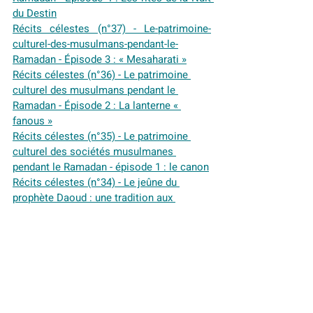
du Destin
Récits célestes (n°37) - Le-patrimoine-
culturel-des-musulmans-pendant-le-
Ramadan - Épisode 3 : « Mesaharati »
Récits célestes (n°36) - Le patrimoine 
culturel des musulmans pendant le 
Ramadan - Épisode 2 : La lanterne « 
fanous »
Récits célestes (n°35) - Le patrimoine 
culturel des sociétés musulmanes 
pendant le Ramadan - épisode 1 : le canon
Récits célestes (n°34) - Le jeûne du 
prophète Daoud : une tradition aux 
bienfaits du jeûne intermittent
Récits célestes (n°33) - L'approche 
islamique du développement personnel
Récits célestes (n°32) - Quand la Hijra des 
musulmans vers l'Abyssinie (Éthiopie) 
éclaire le droit d'asile
Récits célestes (n°31) - L'arbre et le 