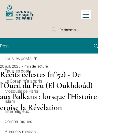
Post
Tous les posts
20 juil. 2025
7 min de lecture
Tous les posts
Récits célestes (n°52) - De
Le Coran m’a appris
l’Oued du Feu (El Oukhdoûd)
Mosquée de Paris
aux Balkans : lorsque l’Histoire
Islam
croise la Révélation
Interreligieux
Communiqués
Presse & médias