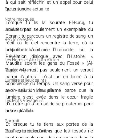
à qui sait réfléchir, et un appel pour celui 
qui entend.
​​Focus sur une actualité
Notre mosquée
Lorsque tu lis la sourate El-Burûj, tu 
n’ouvres pas seulement un exemplaire du 
Sabil al-Iman
Coran : tu parcours un registre de sang, un 
Récits célestes
récit où le ciel rencontre la terre, où la 
prophétie s’unit à l’humanité, où la 
Le Hadith de la semaine
Révélation dialogue avec l’Histoire. « 
Les Noms et Attributs d'Allah
Maudits soient les gens du Fossé » (Al-
Burûj, v.4) n’est pas seulement un verset 
Regard fraternel
parmi d’autres : c’est un cri lancé à la 
Lumière et lieux saints
conscience du temps. Un sang versé pour 
avoir cru. Un feu allumé parce que la 
De la Révélation à nos jours
lumière s’est levée dans le cœur fragile 
Les Mots Voyageurs
d’un être qui a refusé de se prosterner pour 
autre qu’Allah.
Le Vrai du Faux
Portrait
Et lorsque tu te tiens aux portes de la 
Bosnie, tu te souviens que les fossés ne 
Des Pierres et des Prières
sont pas seulement des crevasses dans la 