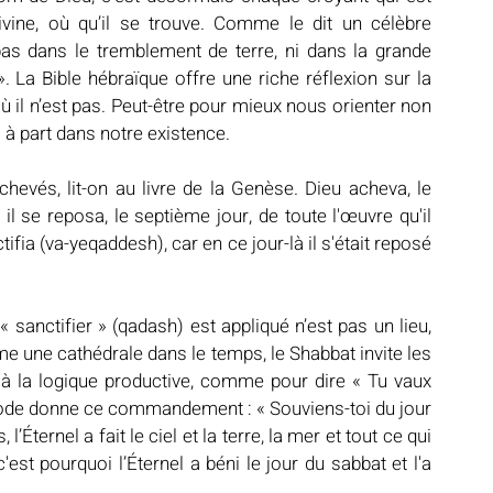
vine, où qu’il se trouve. Comme le dit un célèbre 
 pas dans le tremblement de terre, ni dans la grande 
 La Bible hébraïque offre une riche réflexion sur la 
 il n’est pas. Peut-être pour mieux nous orienter non 
 à part dans notre existence.
achevés, lit-on au livre de la Genèse. Dieu acheva, le 
t il se reposa, le septième jour, de toute l'œuvre qu'il 
tifia (va-yeqaddesh), car en ce jour-là il s'était reposé 
« sanctifier » (qadash) est appliqué n’est pas un lieu, 
e une cathédrale dans le temps, le Shabbat invite les 
 à la logique productive, comme pour dire « Tu vaux 
Exode donne ce commandement : « Souviens-toi du jour 
 l’Éternel a fait le ciel et la terre, la mer et tout ce qui 
c'est pourquoi l’Éternel a béni le jour du sabbat et l'a 