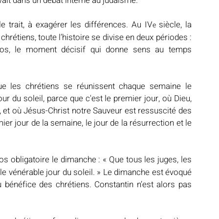
ait dans un débat interne au judaïsme.
e trait, à exagérer les différences. Au IV
 siècle, la 
e
hrétiens, toute l’histoire se divise en deux périodes : 
iros, le moment décisif qui donne sens au temps 
ue les chrétiens se réunissent chaque semaine le 
du soleil, parce que c'est le premier jour, où Dieu, 
, et où Jésus-Christ notre Sauveur est ressuscité des 
er jour de la semaine, le jour de la résurrection et le 
os obligatoire le dimanche : « Que tous les juges, les 
 le vénérable jour du soleil. » Le dimanche est évoqué 
 bénéfice des chrétiens. Constantin n’est alors pas 