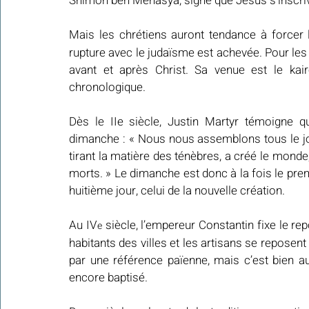
Shimon ben Menasya, signe que Jésus s’inscriv
Mais les chrétiens auront tendance à forcer l
rupture avec le judaïsme est achevée. Pour les c
avant et après Christ. Sa venue est le ka
chronologique.
Dès le IIe siècle, Justin Martyr témoigne q
dimanche : « Nous nous assemblons tous le jour 
tirant la matière des ténèbres, a créé le monde
morts. » Le dimanche est donc à la fois le premi
huitième jour, celui de la nouvelle création.
Au IV
 siècle, l’empereur Constantin fixe le rep
e
habitants des villes et les artisans se reposent
par une référence païenne, mais c’est bien au
encore baptisé.