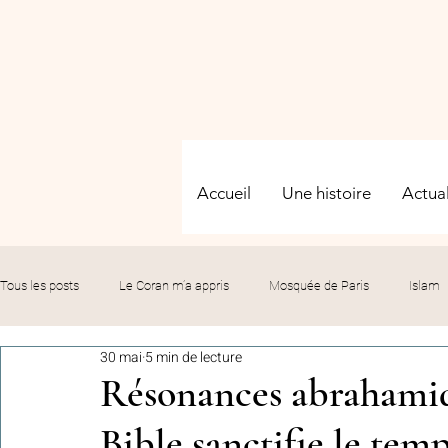
Accueil
Une histoire
Actual
Tous les posts
Le Coran m’a appris
Mosquée de Paris
Islam
30 mai
5 min de lecture
Evénements
Solidarité
Formation
Culture
Fête
Résonances abrahamiq
Bible sanctifie le tem
commémorations
Hommage
Fédération GMP
Le bil