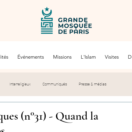
ités
Événements
Missions
L'Islam
Visites
D
Interreligieux
Communiqués
Presse & médias
s religieuses
Société civile
Certification Halal
ues (n°31) - Quand la
ps
let du Recteur
Histoire
Contexte politique