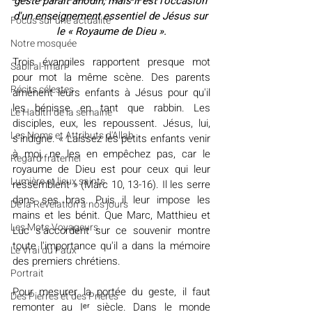
geste paraît anodin, mais il est l'occasion 
d'un enseignement essentiel de Jésus sur 
​​Focus sur une actualité
le « Royaume de Dieu ».
Notre mosquée
Trois évangiles rapportent presque mot 
Sabil al-Iman
pour mot la même scène. Des parents 
Récits célestes
amènent leurs enfants à Jésus pour qu'il 
les bénisse en tant que rabbin. Les 
Le Hadith de la semaine
disciples, eux, les repoussent. Jésus, lui, 
Les Noms et Attributs d'Allah
s'indigne. « Laissez les petits enfants venir 
à moi, ne les en empêchez pas, car le 
Regard fraternel
royaume de Dieu est pour ceux qui leur 
Lumière et lieux saints
ressemblent » (Marc 10, 13-16). Il les serre 
dans ses bras. Puis il leur impose les 
De la Révélation à nos jours
mains et les bénit. Que Marc, Matthieu et 
Les Mots Voyageurs
Luc s'accordent sur ce souvenir montre 
toute l'importance qu'il a dans la mémoire 
Le Vrai du Faux
des premiers chrétiens.
Portrait
Pour mesurer la portée du geste, il faut 
Des Pierres et des Prières
remonter au Iᵉʳ siècle. Dans le monde 