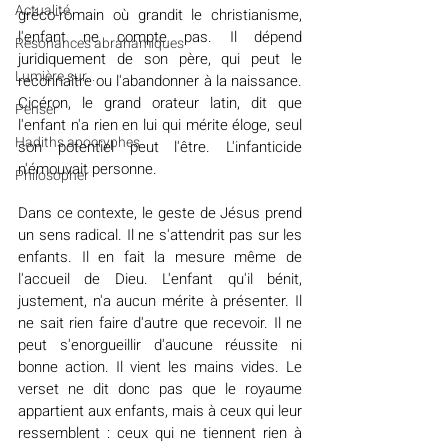
Actualité
gréco-romain où grandit le christianisme, 
l'enfant ne compte pas. Il dépend 
Résonances abrahamiques
juridiquement de son père, qui peut le 
Lumière sur...
reconnaître ou l'abandonner à la naissance. 
Cicéron, le grand orateur latin, dit que 
Penser
l'enfant n'a rien en lui qui mérite éloge, seul 
Hadiths apocryphes
son potentiel peut l'être. L'infanticide 
n'émouvait personne.
Philosopher
Dans ce contexte, le geste de Jésus prend 
un sens radical. Il ne s'attendrit pas sur les 
enfants. Il en fait la mesure même de 
l'accueil de Dieu. L'enfant qu'il bénit, 
justement, n'a aucun mérite à présenter. Il 
ne sait rien faire d'autre que recevoir. Il ne 
peut s'enorgueillir d'aucune réussite ni 
bonne action. Il vient les mains vides. Le 
verset ne dit donc pas que le royaume 
appartient aux enfants, mais à ceux qui leur 
ressemblent : ceux qui ne tiennent rien à 