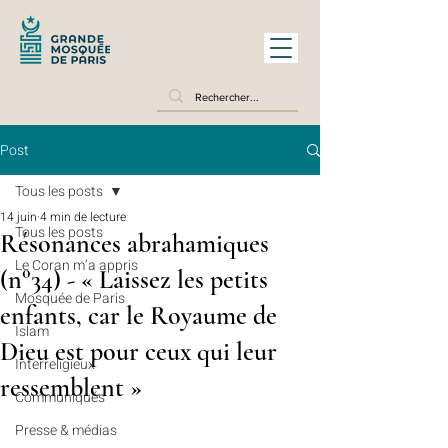
Post
Tous les posts
14 juin
4 min de lecture
Tous les posts
Résonances abrahamiques
Le Coran m’a appris
(n°34) - « Laissez les petits
Mosquée de Paris
enfants, car le Royaume de
Islam
Dieu est pour ceux qui leur
Interreligieux
ressemblent »
Communiqués
Presse & médias