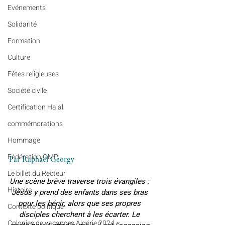
Evénements
Solidarité
Formation
Culture
Fêtes religieuses
Société civile
Certification Halal
commémorations
Hommage
Fédération GMP
Par Raphaël Georgy
Le billet du Recteur
Une scène brève traverse trois évangiles : 
Histoire
Jésus y prend des enfants dans ses bras 
pour les bénir, alors que ses propres 
Contexte politique
disciples cherchent à les écarter. Le 
Colonies de vacances Algérie 2024