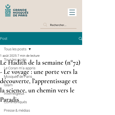
Post
Tous les posts
1 août 2025
7 min de lecture
Tous les posts
Le Hadith de la semaine (n°72)
Le Coran m’a appris
- Le voyage : une porte vers la
Mosquée de Paris
découverte, l’apprentissage et
Islam
la science, un chemin vers le
Interreligieux
Paradis
Communiqués
Presse & médias