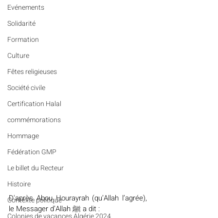
Evénements
Solidarité
Formation
Culture
Fêtes religieuses
Société civile
Certification Halal
commémorations
Hommage
Fédération GMP
Le billet du Recteur
Histoire
D'après Abou Hourayrah (qu’Allah l’agrée), 
Contexte politique
le Messager d’Allah ﷺ a dit :
Colonies de vacances Algérie 2024