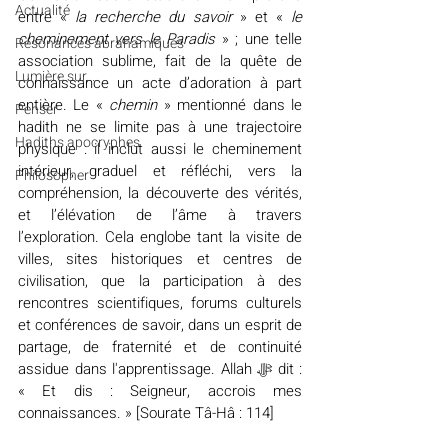
Actualité
entre «
 la recherche du savoir 
» et « 
le 
cheminement vers le Paradis
 » ; une telle 
Résonances abrahamiques
association sublime, fait de la quête de 
Lumière sur...
connaissance un acte d’adoration à part 
entière. Le « 
chemin 
» mentionné dans le 
Penser
hadith ne se limite pas à une trajectoire 
Hadiths apocryphes
physique : il inclut aussi le cheminement 
intérieur, graduel et réfléchi, vers la 
Philosopher
compréhension, la découverte des vérités, 
et l’élévation de l’âme à travers 
l’exploration. Cela englobe tant la visite de 
villes, sites historiques et centres de 
civilisation, que la participation à des 
rencontres scientifiques, forums culturels 
et conférences de savoir, dans un esprit de 
partage, de fraternité et de continuité 
assidue dans l'apprentissage. Allah ﷻ dit : 
« Et dis : Seigneur, accrois mes 
connaissances. » [Sourate Tâ-Hâ : 114]