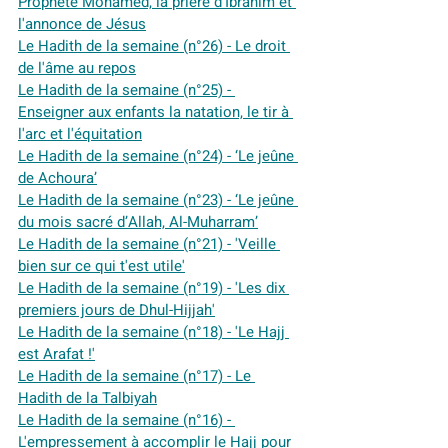
Prophète Mohamed, la prière d'Ibrahim et 
l'annonce de Jésus
Le Hadith de la semaine (n°26) - Le droit 
de l'âme au repos
Le Hadith de la semaine (n°25) - 
Enseigner aux enfants la natation, le tir à 
l'arc et l'équitation
Le Hadith de la semaine (n°24) - ‘Le jeûne 
de Achoura’
Le Hadith de la semaine (n°23) - ‘Le jeûne 
du mois sacré d’Allah, Al-Muharram’
Le Hadith de la semaine (n°21) - 'Veille 
bien sur ce qui t'est utile'
Le Hadith de la semaine (n°19) - 'Les dix 
premiers jours de Dhul-Hijjah'
Le Hadith de la semaine (n°18) - 'Le Hajj 
est Arafat !'
Le Hadith de la semaine (n°17) - Le 
Hadith de la Talbiyah
Le Hadith de la semaine (n°16) - 
L'empressement à accomplir le Hajj pour 