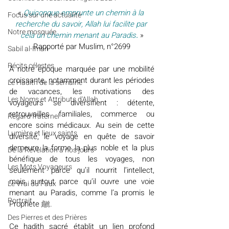
« 
Quiconque emprunte un chemin à la 
​​Focus sur une actualité
recherche du savoir, Allah lui facilite par 
Notre mosquée
cela un chemin menant au Paradis
. 
»
Rapporté par Muslim, n°2699
Sabil al-Iman
Récits célestes
À notre époque marquée par une mobilité 
croissante, notamment durant les périodes 
Le Hadith de la semaine
de vacances, les motivations des 
Les Noms et Attributs d'Allah
voyageurs se diversifient : détente, 
retrouvailles familiales, commerce ou 
Regard fraternel
encore soins médicaux. Au sein de cette 
Lumière et lieux saints
diversité, le voyage en quête de savoir 
demeure la forme la plus noble et la plus 
De la Révélation à nos jours
bénéfique de tous les voyages, non 
Les Mots Voyageurs
seulement parce qu’il nourrit l’intellect, 
mais surtout parce qu’il ouvre une voie 
Le Vrai du Faux
menant au Paradis, comme l’a promis le 
Portrait
Prophète ﷺ.
Des Pierres et des Prières
Ce hadith sacré établit un lien profond 