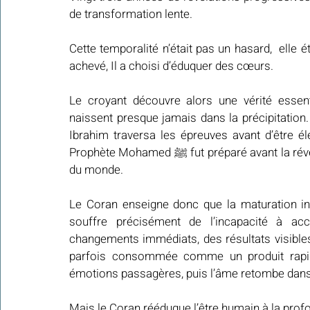
de transformation lente.
Cette temporalité n’était pas un hasard,  elle 
achevé, Il a choisi d’éduquer des cœurs.
Le croyant découvre alors une vérité essenti
naissent presque jamais dans la précipitation.
Ibrahim traversa les épreuves avant d’être éle
Prophète Mohamed ﷺ fut préparé avant la révélation par la solitude de Hira et le retrait du vacarme 
du monde.
Le Coran enseigne donc que la maturation in
souffre précisément de l’incapacité à ac
changements immédiats, des résultats visibles
parfois consommée comme un produit rapide 
émotions passagères, puis l’âme retombe dans
Mais le Coran rééduque l’être humain à la prof