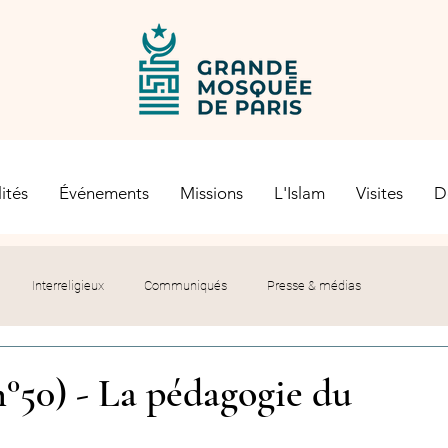
ités
Événements
Missions
L'Islam
Visites
D
Interreligieux
Communiqués
Presse & médias
s religieuses
Société civile
Certification Halal
n°50) - La pédagogie du
let du Recteur
Histoire
Contexte politique