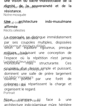
une vision du sacré indissociable de la 
dignité, de la souveraineté et de la 
​​Focus sur une actualité
résistance.
Notre mosquée
Une architecture indo-musulmane 
Sabil al-Iman
affirmée
Récits célestes
La mosquée se distingue immédiatement 
Le Hadith de la semaine
par ses coupoles multiples, disposées 
Les Noms et Attributs d'Allah
selon un équilibre rigoureux, presque 
militaire, traduisant une conception de 
Regard fraternel
l’espace où la répétition n’est jamais 
Lumière et lieux saints
monotone mais structurante. Ces 
coupoles, d’un dessin simple et puissant, 
De la Révélation à nos jours
dominent une salle de prière largement 
Les Mots Voyageurs
ouverte, portée par une forêt de 
colonnes qui répartissent la charge et 
Le Vrai du Faux
organisent le regard.
Portrait
Nous sommes ici face à une 
Des Pierres et des Prières
architecture indo-islamique mûre, héritière 