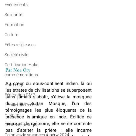
Evénements
Solidarité
Formation
Culture
Fêtes religieuses
Société civile
Certification Halal
Par Noa 
Ory
commémorations
Au cœur du sous-continent indien, là où 
Hommage
les strates de civilisations se superposent 
Fédération GMP
sans jamais s’abolir, s’élève la mosquée 
du Tipu Sultan Mosque, l’un des 
Le billet du Recteur
témoignages les plus éloquents de la 
Histoire
présence islamique en Inde. Édifice de 
pierre et de mémoire, elle ne se contente 
Contexte politique
pas d’abriter la prière : elle incarne 
Colonies de vacances Algérie 2024