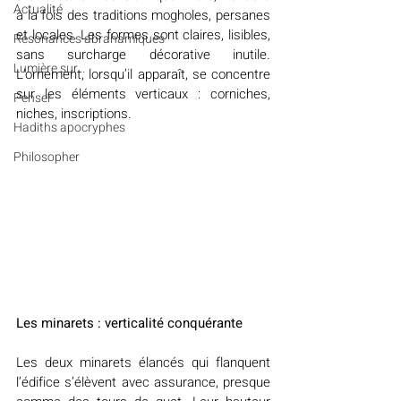
Actualité
à la fois des traditions mogholes, persanes 
et locales. Les formes sont claires, lisibles, 
Résonances abrahamiques
sans surcharge décorative inutile. 
Lumière sur...
L’ornement, lorsqu’il apparaît, se concentre 
sur les éléments verticaux : corniches, 
Penser
niches, inscriptions.
Hadiths apocryphes
Philosopher
Les minarets : verticalité conquérante
Les deux minarets élancés qui flanquent 
l’édifice s’élèvent avec assurance, presque 