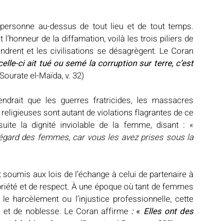
a personne au-dessus de tout lieu et de tout temps. 
 l’honneur de la diffamation, voilà les trois piliers de 
ondrent et les civilisations se désagrègent. Le Coran 
e-ci ait tué ou semé la corruption sur terre, c’est 
(Sourate el-Maïda, v. 32)
ndrait que les guerres fratricides, les massacres 
religieuses sont autant de violations flagrantes de ce 
rophète ﷺ proclama ensuite la dignité inviolable de la femme, disant : «
gard des femmes, car vous les avez prises sous la 
 soumis aux lois de l’échange à celui de partenaire à 
ropriété et de respect. À une époque où tant de femmes 
e harcèlement ou l’injustice professionnelle, cette 
 et de noblesse. Le Coran affirme 
: 
«
 Elles ont des 