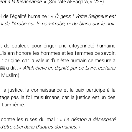
nt à la bienséance. 
»
 (Sourate al-Baqara, v. 228)
 universel de l’égalité humaine : «
 Ô gens ! Votre Seigneur est 
ni de l’Arabe sur le non-Arabe, ni du blanc sur le noir, 
t de couleur, pour ériger une citoyenneté humaine 
. L’islam honore les hommes et les femmes de savoir, 
ur origine, car la valeur d’un être humain se mesure à 
son intégrité et à son œuvre utile. Le Prophète ﷺ a dit 
: 
« 
Allah élève en dignité par ce Livre, certains 
r Muslim)
a justice, la connaissance et la paix participe à la 
tage pas la foi musulmane, car la justice est un des 
ur Lui-même.
nauté contre les ruses du mal : « 
Le démon a désespéré 
e d’être obéi dans d’autres domaines. 
»