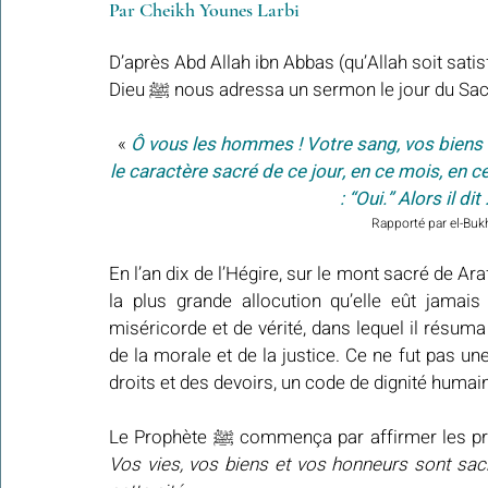
Par Cheikh Younes Larbi
D’après Abd Allah ibn Abbas (qu’Allah soit satisfa
Dieu ﷺ nous adressa un sermon le jour du Sac
 « 
Ô vous les hommes ! Votre sang, vos biens 
le caractère sacré de ce jour, en ce mois, en ce
: “Oui.” Alors il dit
Rapporté par el-Buk
En l’an dix de l’Hégire, sur le mont sacré de Arafât, le Messager 
la plus grande allocution qu’elle eût jamais
miséricorde et de vérité, dans lequel il résuma
de la morale et de la justice. Ce ne fut pas un
droits et des devoirs, un code de dignité humain
Le Prophète ﷺ commença par affirmer
Vos vies, vos biens et vos honneurs sont sacr