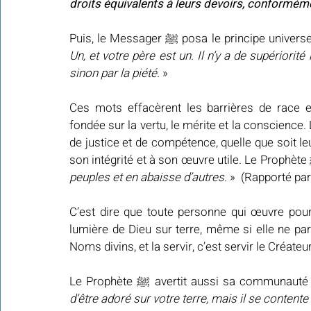
droits équivalents à leurs devoirs, conforméme
Puis, le Messager ﷺ posa le principe
Un, et votre père est un. Il n’y a de supériorité 
sinon par la piété.
 »
Ces mots effacèrent les barrières de race e
fondée sur la vertu, le mérite et la conscience
de justice et de compétence, quelle que soit le
peuples et en abaisse d’autres. 
»  (Rapporté pa
C’est dire que toute personne qui œuvre pour l
lumière de Dieu sur terre, même si elle ne par
Noms divins, et la servir, c’est servir le Créate
Le Prophète ﷺ avertit aussi sa commu
d’être adoré sur votre terre, mais il se content