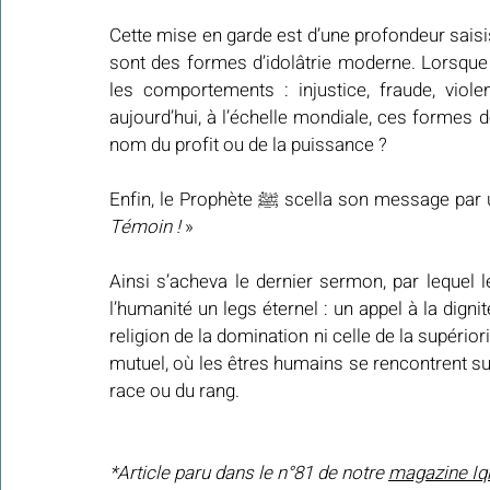
Cette mise en garde est d’une profondeur saisis
sont des formes d’idolâtrie moderne. Lorsque l
les comportements : injustice, fraude, viol
aujourd’hui, à l’échelle mondiale, ces formes
nom du profit ou de la puissance ?
Enfin, le Prophète ﷺ scella son mes
Témoin ! 
»
Ainsi s’acheva le dernier sermon, par lequel le messager d’Allah ﷺ 
l’humanité un legs éternel : un appel à la dignité,
religion de la domination ni celle de la supériorit
mutuel, où les êtres humains se rencontrent sur l
race ou du rang.
*Article paru dans le n°81 de notre 
magazine Iq