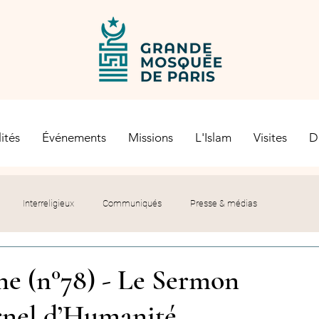
ités
Événements
Missions
L'Islam
Visites
D
Interreligieux
Communiqués
Presse & médias
s religieuses
Société civile
Certification Halal
ne (n°78) - Le Sermon
ernel d’Humanité
let du Recteur
Histoire
Contexte politique