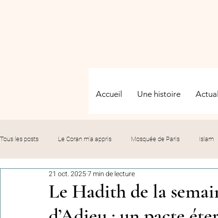
Accueil
Une histoire
Actual
Tous les posts
Le Coran m’a appris
Mosquée de Paris
Islam
21 oct. 2025
7 min de lecture
Evénements
Solidarité
Formation
Culture
Fête
Le Hadith de la semai
d’Adieu : un pacte ét
commémorations
Hommage
Fédération GMP
Le bil