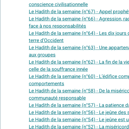
conscience civilisationnelle
Le Hadith de la semaine (n°67) - Appel prophé
Le Hadith de la semaine (n°66) - Agression, ra
face à nos responsabilités
Le Hadith de la semaine (n°64) - Les dix jours d
terre d’Occident
Le Hadith de la semaine (n°63) - Une appartenan
aux groupes
Le Hadith de la semaine (n°62) - La fin de la vi
celle de la souffrance innée
Le Hadith de la semaine (n°60) - L’édifice com
comportements
Le Hadith de la semaine (n°58) - De la misérico
communauté responsable
Le Hadith de la semaine (n°57) - La patience d
Le Hadith de la semaine (n°56) - Le jeûne des
Le Hadith de la semaine (n°54) - Le jeûne est 
Le Hadith de la semaine (n°52) - La miséric