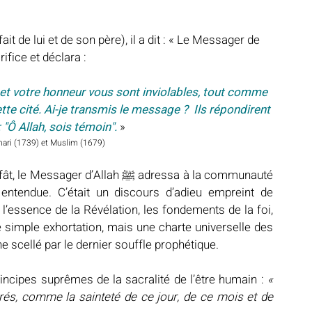
it de lui et de son père), il a dit : « Le Messager de 
rifice et déclara :
et votre honneur vous sont inviolables, tout comme 
tte cité. Ai-je transmis le message ?  Ils répondirent 
 : "Ô Allah, sois témoin". 
»
hari (1739) et Muslim (1679)
d’Allah ﷺ adressa à la communauté 
 entendue. C’était un discours d’adieu empreint de 
 l’essence de la Révélation, les fondements de la foi, 
e simple exhortation, mais une charte universelle des 
e scellé par le dernier souffle prophétique.
 les principes suprêmes de la sacralité de l’être humain : 
« 
és, comme la sainteté de ce jour, de ce mois et de 