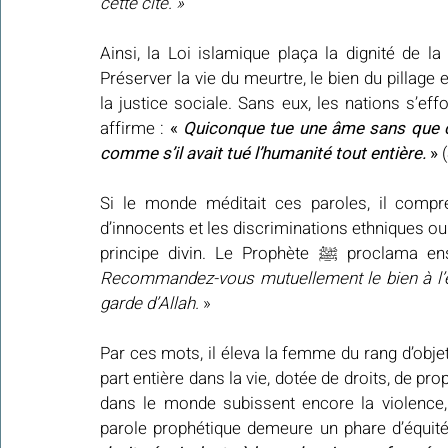
cette cité. »
Ainsi, la Loi islamique plaça la dignité de l
Préserver la vie du meurtre, le bien du pillage et
la justice sociale. Sans eux, les nations s’eff
affirme : 
« 
Quiconque tue une âme sans que cell
comme s’il avait tué l’humanité tout entière. 
»
 
Si le monde méditait ces paroles, il compre
d’innocents et les discriminations ethniques ou 
principe divin. Le P
Recommandez-vous mutuellement le bien à l’é
garde d’Allah. 
»
Par ces mots, il éleva la femme du rang d’objet
part entière dans la vie, dotée de droits, de p
dans le monde subissent encore la violence, l
parole prophétique demeure un phare d’équité