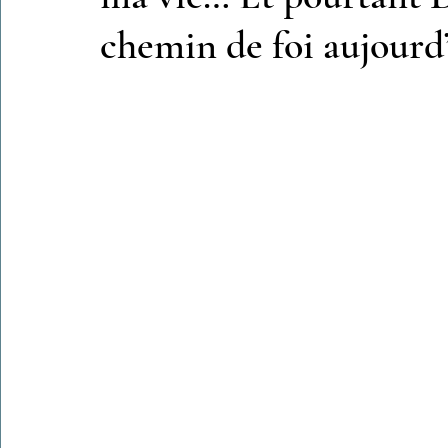
chemin de foi aujourd
Colonies de vacances Algérie 2024
​​Focus sur une actualité
Le Hadith de la semaine
Les Noms et Attributs d'Allah
Regar
Les Mots Voyageurs