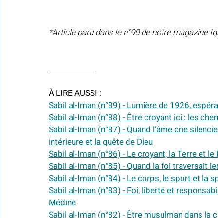
*Article paru dans le n°90 de notre 
magazine Iq
______________
À LIRE AUSSI :
Sabil al-Iman (n°89) - Lumière de 1926, espér
Sabil al-Iman (n°88) - Être croyant ici : les ch
Sabil al-Iman (n°87) - Quand l’âme crie silenci
intérieure et la quête de Dieu
Sabil al-Iman (n°86) - Le croyant, la Terre et le
Sabil al-Iman (n°85) - Quand la foi traversait 
Sabil al-Iman (n°84) - Le corps, le sport et la sp
Sabil al-Iman (n°83) - Foi, liberté et responsab
Médine
Sabil al-Iman (n°82) - Être musulman dans la cit