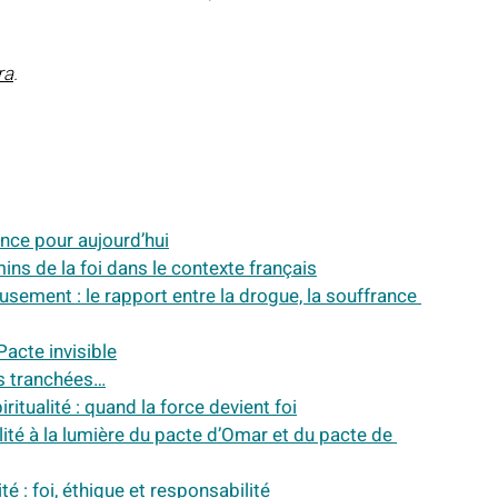
ra
.
ance pour aujourd’hui
emins de la foi dans le contexte français
eusement : le rapport entre la drogue, la souffrance 
 Pacte invisible
les tranchées…
iritualité : quand la force devient foi
ilité à la lumière du pacte d’Omar et du pacte de 
é : foi, éthique et responsabilité