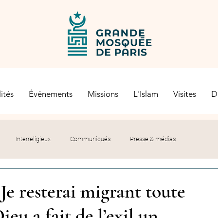
ités
Événements
Missions
L'Islam
Visites
D
Interreligieux
Communiqués
Presse & médias
s religieuses
Société civile
Certification Halal
 Je resterai migrant toute
eu a fait de l’exil un
let du Recteur
Histoire
Contexte politique