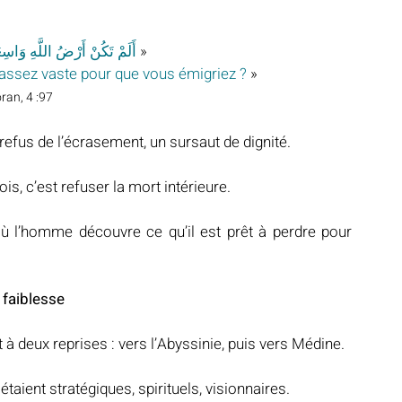
أَلَمْ تَكُنْ أَرْضُ اللَّهِ وَاسِع
« 
as assez vaste pour que vous émigriez ?
 »
ran, 4 :97
n refus de l’écrasement, un sursaut de dignité.
ois, c’est refuser la mort intérieure.
où l’homme découvre ce qu’il est prêt à perdre pour 
par faiblesse
ui-même migrant à deux reprises : vers l’Abyssinie, puis vers Médine.
étaient stratégiques, spirituels, visionnaires.