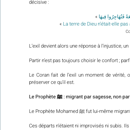
décisive :
 »
َةً فَتُهَاجِرُوا فِيهَا
« 
La terre de Dieu n’était-elle p
Co
L’exil devient alors une réponse à l’injustice, u
Partir n’est pas toujours choisir le confort ; parf
Le Coran fait de l’exil un moment de vérité, 
préserver ce qu’il est.
Le Prophète ﷺ : migrant par sagesse, non 
Le Prophète Mohamed ﷺ fut l
Ces départs n’étaient ni improvisés ni subis. Ils 