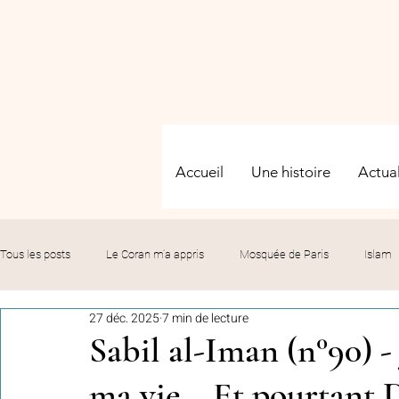
Accueil
Une histoire
Actual
Tous les posts
Le Coran m’a appris
Mosquée de Paris
Islam
27 déc. 2025
7 min de lecture
Evénements
Solidarité
Formation
Culture
Fête
Sabil al-Iman (n°90) -
ma vie… Et pourtant Di
commémorations
Hommage
Fédération GMP
Le bil