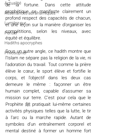
Actualité
de la fortune. Dans cette attitude 
prophétique se manifeste clairement un 
Résonances abrahamiques
profond respect des capacités de chacun, 
Lumière sur...
et une leçon sur la manière d’organiser les 
compétitions, selon les niveaux, avec 
Penser
équité et équilibre.
Hadiths apocryphes
Sous un autre angle, ce hadith montre que 
Philosopher
l’Islam ne sépare pas la religion de la vie, ni 
l’adoration du travail. Tout comme la prière 
élève le cœur, le sport élève et fortifie le 
corps, et l’objectif dans les deux cas 
demeure le même : façonner un être 
humain complet, capable d’assumer sa 
mission sur terre. C’est pour cela que le 
Prophète ﷺ pratiquait lui-même certaines 
activités physiques telles que la lutte, le tir 
à l’arc ou la marche rapide. Autant de 
symboles d’un entraînement corporel et 
mental destiné à former un homme fort 