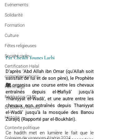
Evénements
Solidarité
Formation
Culture
Fêtes religieuses
Société civile
Par Cheikh Younes Larbi
Certification Halal
D’après ‘Abd Allah ibn Omar (qu’Allah soit 
commémorations
satisfait de lui et de son père), le Prophète 
ﷺ organisa une course entre les chevaux 
Hommage
entraînés depuis el-Ḥafiyâ’ jusqu’à 
Fédération GMP
Thaniyyat el-Wadâ‘, et une autre entre les 
chevaux non entraînés depuis Thaniyyat 
Le billet du Recteur
el-Wadâ‘ jusqu’à la mosquée des Banou 
Histoire
Zurayq (Rapporté par el-Boukhâri).
Contexte politique
Ce hadith met en lumière le fait que le 
Colonies de vacances Algérie 2024