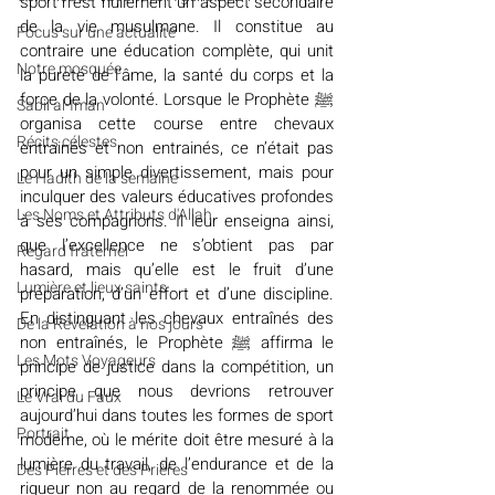
sport n’est nullement un aspect secondaire 
de la vie musulmane. Il constitue au 
​​Focus sur une actualité
contraire une éducation complète, qui unit 
Notre mosquée
la pureté de l’âme, la santé du corps et la 
force de la volonté. Lorsque le Prophète ﷺ 
Sabil al-Iman
organisa cette course entre chevaux 
Récits célestes
entrainés et non entrainés, ce n’était pas 
pour un simple divertissement, mais pour 
Le Hadith de la semaine
inculquer des valeurs éducatives profondes 
Les Noms et Attributs d'Allah
à ses compagnons. Il leur enseigna ainsi, 
que l’excellence ne s’obtient pas par 
Regard fraternel
hasard, mais qu’elle est le fruit d’une 
Lumière et lieux saints
préparation, d’un effort et d’une discipline. 
En distinguant les chevaux entraînés des 
De la Révélation à nos jours
non entraînés, le Prophète ﷺ affirma le 
Les Mots Voyageurs
principe de justice dans la compétition, un 
principe que nous devrions retrouver 
Le Vrai du Faux
aujourd’hui dans toutes les formes de sport 
Portrait
moderne, où le mérite doit être mesuré à la 
lumière du travail, de l’endurance et de la 
Des Pierres et des Prières
rigueur non au regard de la renommée ou 