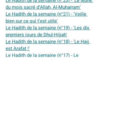
Le Hadith de la semaine (n°23) - ‘Le jeûne 
du mois sacré d’Allah, Al-Muharram’
Le Hadith de la semaine (n°21) - 'Veille 
bien sur ce qui t'est utile'
Le Hadith de la semaine (n°19) - 'Les dix 
premiers jours de Dhul-Hijjah'
Le Hadith de la semaine (n°18) - 'Le Hajj 
est Arafat !'
Le Hadith de la semaine (n°17) - Le 
Hadith de la Talbiyah
Le Hadith de la semaine (n°16) - 
L'empressement à accomplir le Hajj pour 
ceux qui en ont la capacité
Le hadith de la semaine (n°15) - Les mois 
sacrés
Le Hadith de la semaine (n°14) - Le Hadj 
effectué avec piété
Le hadith de la semaine (n°13) - 
L'importance du gain provenant du travail 
manuel
Le Hadith de la semaine (n°12) - Celui qui 