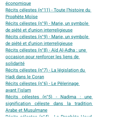
économique
Récits célestes (n°11) - Toute l’histoire du 
Prophète Moïse
Récits célestes (n°9) - Marie, un symbole 
de piété et d'union interreligieuse
Récits célestes (n°9) - Marie, un symbole 
de piété et d'union interreligieuse
Récits célestes (n°8) - Aïd Al-Adha : une 
occasion pour renforcer les liens de 
solidarité
Récits célestes (n°7) - La législation du 
Hadj dans le Coran
Récits célestes (n°6) - Le Pèlerinage 
avant l'islam
Récits célestes (n°5) - Nadjma : une 
signification céleste dans la tradition 
Arabe et Musulmane
Récits célestes (n°4) - Le Prophète Houd 
et la tribu des Aad
Récits célestes (n°3) - le prophète Noé