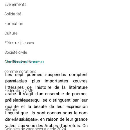
Evénements
Solidarité
Formation
Culture
Fêtes religieuses
Société civile
Par Nassera Benamra
Certification Halal
commémorations
Les sept poèmes suspendus comptent 
parmi les plus importantes œuvres 
Hommage
littéraires de l'histoire de la littérature 
Fédération GMP
arabe. Il s'agit d'un ensemble de poèmes 
préislamiques qui se distinguent par leur 
Le billet du Recteur
qualité et la beauté de leur expression 
Histoire
linguistique. Ils sont connus sous le nom 
de « Muallaqat », en raison de leur grande 
Contexte politique
valeur aux yeux des Arabes d'autrefois. On 
Colonies de vacances Algérie 2024