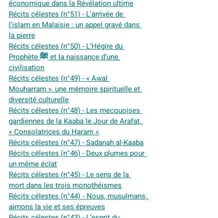
économique dans la Révélation ultime
Récits célestes (n°51) - L’arrivée de 
l'islam en Malaisie : un appel gravé dans 
la pierre
Récits célestes (n°50) - L’Hégire du 
Prophète ﷺ et la naissance d’une 
civilisation
Récits célestes (n°49) - « Awal 
Mouharram », une mémoire spirituelle et 
diversité culturelle
Récits célestes (n°48) - Les mecquoises 
gardiennes de la Kaaba le Jour de Arafat, 
« Consolatrices du Haram »
Récits célestes (n°47) - Sadanah al-Kaaba
Récits célestes (n°46) - Deux plumes pour 
un même éclat
Récits célestes (n°45) - Le sens de la 
mort dans les trois monothéismes
Récits célestes (n°44) - Nous, musulmans, 
aimons la vie et ses épreuves
Récits célestes (n°43) - L’esprit du 