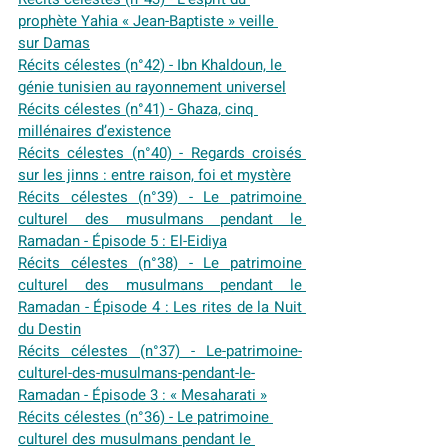
prophète Yahia « Jean-Baptiste » veille 
sur Damas
Récits célestes (n°42) - Ibn Khaldoun, le 
génie tunisien au rayonnement universel
Récits célestes (n°41) - Ghaza, cinq 
millénaires d’existence
Récits célestes (n°40) - Regards croisés 
sur les jinns : entre raison, foi et mystère
Récits célestes (n°39) - Le patrimoine 
culturel des musulmans pendant le 
Ramadan - Épisode 5 : El-Eidiya
Récits célestes (n°38) - Le patrimoine 
culturel des musulmans pendant le 
Ramadan - Épisode 4 : Les rites de la Nuit 
du Destin
Récits célestes (n°37) - Le-patrimoine-
culturel-des-musulmans-pendant-le-
Ramadan - Épisode 3 : « Mesaharati »
Récits célestes (n°36) - Le patrimoine 
culturel des musulmans pendant le 