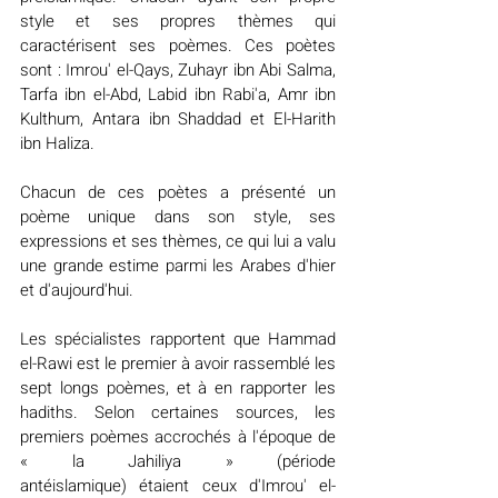
style et ses propres thèmes qui 
caractérisent ses poèmes. Ces poètes 
sont : Imrou' el-Qays, Zuhayr ibn Abi Salma, 
Tarfa ibn el-Abd, Labid ibn Rabi'a, Amr ibn 
Kulthum, Antara ibn Shaddad et El-Harith 
ibn Haliza.
Chacun de ces poètes a présenté un 
poème unique dans son style, ses 
expressions et ses thèmes, ce qui lui a valu 
une grande estime parmi les Arabes d'hier 
et d'aujourd'hui.
Les spécialistes rapportent que Hammad 
el-Rawi est le premier à avoir rassemblé les 
sept longs poèmes, et à en rapporter les 
hadiths. Selon certaines sources, les 
premiers poèmes accrochés à l'époque de 
« la Jahiliya » (période 
antéislamique) étaient ceux d'Imrou' el-