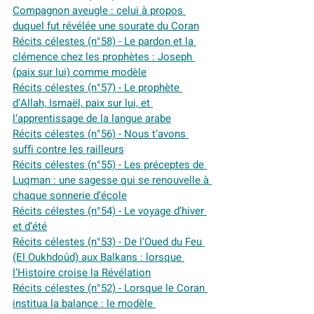
Compagnon aveugle : celui à propos 
duquel fut révélée une sourate du Coran
Récits célestes (n°58) - Le pardon et la 
clémence chez les prophètes : Joseph 
(paix sur lui) comme modèle
Récits célestes (n°57) - Le prophète 
d’Allah, Ismaël, paix sur lui, et 
l’apprentissage de la langue arabe
Récits célestes (n°56) - Nous t’avons 
suffi contre les railleurs
Récits célestes (n°55) - Les préceptes de 
Luqman : une sagesse qui se renouvelle à 
chaque sonnerie d’école
Récits célestes (n°54) - Le voyage d’hiver 
et d’été
Récits célestes (n°53) - De l’Oued du Feu 
(El Oukhdoûd) aux Balkans : lorsque 
l’Histoire croise la Révélation
Récits célestes (n°52) - Lorsque le Coran 
institua la balance : le modèle 