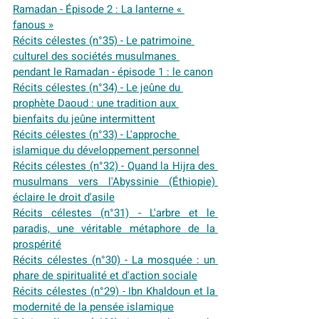
Ramadan - Épisode 2 : La lanterne « 
fanous »
Récits célestes (n°35) - Le patrimoine 
culturel des sociétés musulmanes 
pendant le Ramadan - épisode 1 : le canon
Récits célestes (n°34) - Le jeûne du 
prophète Daoud : une tradition aux 
bienfaits du jeûne intermittent
Récits célestes (n°33) - L'approche 
islamique du développement personnel
Récits célestes (n°32) - Quand la Hijra des 
musulmans vers l'Abyssinie (Éthiopie) 
éclaire le droit d'asile
Récits célestes (n°31) - L'arbre et le 
paradis, une véritable métaphore de la 
prospérité
Récits célestes (n°30) - La mosquée : un 
phare de spiritualité et d'action sociale
Récits célestes (n°29) - Ibn Khaldoun et la 
modernité de la pensée islamique