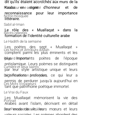
dit qu'ils étaient accrochés aux murs de la 
Kaaba en signe d'honneur et de 
​​Focus sur une actualité
reconnaissance pour leur importance 
Notre mosquée
littéraire.
Sabil al-Iman
Le rôle des « Muallaqat » dans la 
Récits célestes
formation de l'identité culturelle arabe
Le Hadith de la semaine
Les poètes des sept « Muallaqat » 
Les Noms et Attributs d'Allah
comptent parmi les plus éminents et les 
plus importants poètes de l'époque 
Regard fraternel
préislamique. Leurs poèmes se distinguent 
Lumière et lieux saints
par leur style artistique unique et leurs 
significations profondes, ce qui leur a 
De la Révélation à nos jours
permis de perdurer jusqu'à aujourd'hui en 
Les Mots Voyageurs
tant que patrimoine poétique immortel.
Le Vrai du Faux
Les Muallaqat mémorisent la vie des 
Portrait
Arabes avant l'islam, décrivant en détail 
leur mode de vie, leurs mœurs et leurs 
Des Pierres et des Prières
valeurs sociales. Les poèmes abordent des 