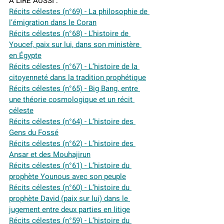
À LIRE AUSSI :
Récits célestes (n°69) - La philosophie de 
l’émigration dans le Coran
Récits célestes
 (n°68) - L'histoire de 
Youcef, paix sur lui, dans son ministère 
en Égypte
Récits célestes (n°67) - L’histoire de la 
citoyenneté dans la tradition prophétique
Récits célestes (n°65) - Big Bang, entre 
une théorie cosmologique et un récit 
céleste
Récits célestes (n°64) - L’histoire des 
Gens du Fossé
Récits célestes (n°62) - L’histoire des 
Ansar et des Mouhajirun
Récits célestes (n°61) - L’histoire du 
prophète Younous avec son peuple
Récits célestes (n°60) - L’histoire du 
prophète David (paix sur lui) dans le 
jugement entre deux parties en litige
Récits célestes (n°59) - L’histoire du 