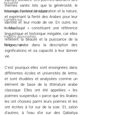
Actualité
thèmes variés tels que la générosité, le 
courage, l'amour, la séparation et la nature, 
Résonances abrahamiques
et exprimant la fierté des Arabes pour leur 
Lumière sur...
identité et leur mode de vie. En outre, les 
« Muallaqat » constituent une référence 
Penser
linguistique et historique inégalée, car elles 
Hadiths apocryphes
reflètent la beauté et la puissance de la 
langue arabe dans la description des 
Philosopher
significations et sa capacité à leur donner 
vie.
C'est pourquoi elles sont enseignées dans 
différentes écoles et universités de lettre, 
et sont étudiées et analysées comme un 
élément de base de la littérature arabe 
classique. Elles ont été appelées « les 
poèmes suspendus » parce que les Arabes 
les ont choisies parmi leurs poèmes et les 
ont écrites à l'or sur de la soie. Et, selon 
d'autres, à l'eau d'or sur des Qabatiya 